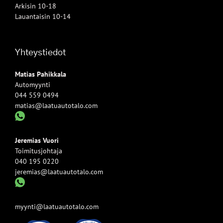
Arkisin 10-18
Lauantaisin 10-14
Yhteystiedot
Matias Pahikkala
Automyynti
044 559 0494
matias@laatuautotalo.com
Jeremias Vuori
Toimitusjohtaja
040 195 0220
jeremias@laatuautotalo.com
myynti@laatuautotalo.com