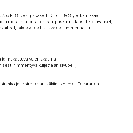
55/55 R18. Design-paketti Chrom & Style: kantikkaat,
ja ruostumatonta terästä, puskurin alaosat korinväriset,
kaiteet, takasivulasit ja takalasi tummennettu..
a ja mukautuva valonjakauma.
isesti himmentyvä kuljettajan sivupeili,
tanko ja irroitettavat lisäkiinnikelenkit. Tavaratilan