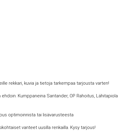
 rekkari, kuvia ja tietoja tarkempaa tarjousta varten!
avin ehdoin. Kumppaneina Santander, OP Rahoitus, Lähitapiola
jous optimoinnista tai lisävarusteesta
kohtaiset vanteet uusilla renkailla. Kysy tarjous!