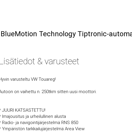
 BlueMotion Technology Tiptronic-automa
Lisätiedot & varusteet
Hyvin varusteltu VW Touareg!
Autoon on vaihettu n. 250tkm sitten uusi moottori.
* JUURI KATSASTETTU!
* lmajousitus ja urheilullinen alusta
* Radio- ja navigointijärjestelmä RNS 850
* Ympäristön tarkkailujärjestelmä Area View