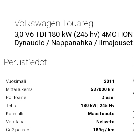
Volkswagen Touareg
3,0 V6 TDI 180 kW (245 hv) 4MOTION
Dynaudio / Nappanahka / Ilmajouset
Perustiedot
Vuosimalli
2011
Mittarilukema
537000 km
Polttoaine
Diesel
Teho
180 kW | 245 Hv
Korimalli
Maastoauto
Vetotapa
Neliveto
Co2 päästöt
189g / km