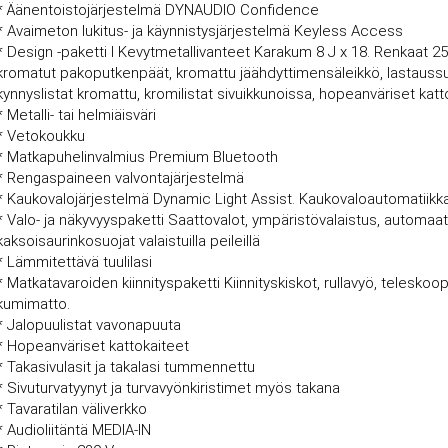
* Äänentoistojärjestelmä DYNAUDIO Confidence
* Avaimeton lukitus- ja käynnistysjärjestelmä Keyless Access
* Design -paketti I Kevytmetallivanteet Karakum 8 J x 18. Renkaat 2
kromatut pakoputkenpäät, kromattu jäähdyttimensäleikkö, lastaussuo
kynnyslistat kromattu, kromilistat sivuikkunoissa, hopeanväriset katto
* Metalli- tai helmiäisväri
* Vetokoukku
* Matkapuhelinvalmius Premium Bluetooth
* Rengaspaineen valvontajärjestelmä
* Kaukovalojärjestelmä Dynamic Light Assist. Kaukovaloautomatiikk
* Valo- ja näkyvyyspaketti Saattovalot, ympäristövalaistus, automaatt
kaksoisaurinkosuojat valaistuilla peileillä
* Lämmitettävä tuulilasi
* Matkatavaroiden kiinnityspaketti Kiinnityskiskot, rullavyö, teleskooppi
kumimatto.
* Jalopuulistat vavonapuuta
* Hopeanväriset kattokaiteet
* Takasivulasit ja takalasi tummennettu
* Sivuturvatyynyt ja turvavyönkiristimet myös takana
* Tavaratilan väliverkko
* Audioliitäntä MEDIA-IN