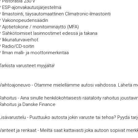
* Pistorasia 230 V
* ESP-ajonvakautusjärjestelmä
* Ilmastointi, täysautomaattinen Climatronic-ilmastointi
* Vakionopeudensäädin
* Ajotietokone / monitoiminäyttö (MFA)
* Sähkötoimiset lasinnostimet edessä ja takana
* Ikkunaturvaverhot
* Radio/CD-soitin
* Ilman malli- ja moottorimerkintää
Tarkista varusteet myyjältä!
Vaihtoajoneuvo - Otamme mielellämme autosi vaihdossa. Lähetä meille
Rahoitus - Aina sinulle henkilökohtaisesti räätälöity rahoitus joust
Rahoitus ja Danske Finance
Lisävarustelu - Puuttuuko autosta jokin varuste tai tehoa? Pyydä tar
Vanteet ja renkaat - Meiltä saat kattavasti joka autoon sopivat merkki