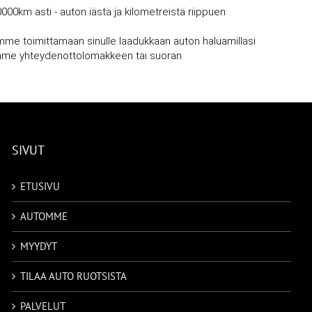
0000km asti - auton iästä ja kilometreistä riippuen
mme toimittamaan sinulle laadukkaan auton haluamillasi
vujemme yhteydenottolomakkeen tai suoran
SIVUT
ETUSIVU
AUTOMME
MYYDYT
TILAA AUTO RUOTSISTA
PALVELUT