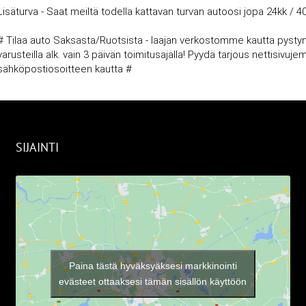
Lisäturva - Saat meiltä todella kattavan turvan autoosi jopa 24kk / 4
# Tilaa auto Saksasta/Ruotsista - laajan verkostomme kautta pysty
varusteilla alk. vain 3 päivän toimitusajalla! Pyydä tarjous nettisi
sähköpostiosoitteen kautta #
SIJAINTI
Paina tästä hyväksyäksesi markkinointi
evästeet ottaaksesi tämän sisällön käyttöön