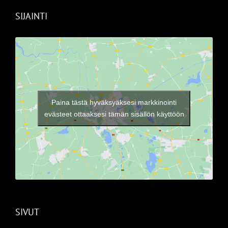
SIJAINTI
Paina tästä hyväksyäksesi markkinointi
evästeet ottaaksesi tämän sisällön käyttöön
SIVUT