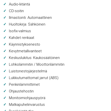
Audio-liitäntä
CD-soitin
Ilmastointi: Automaattinen
Huoltokirja: Sähköinen
Isofix-valmius
Kahdet renkaat
Käynnistyksenesto
Kevytmetallivanteet
Keskuslukitus: Kaukosäätöinen
Lohkolämmitin / Moottorilämmitin
Luistonestojärjestelmä
Lukkiutumattomat jarrut (ABS)
Penkinlämmittimet
Ohjaustehostin
Monitoimiohjauspyörä
Matkapuhelinvarustus