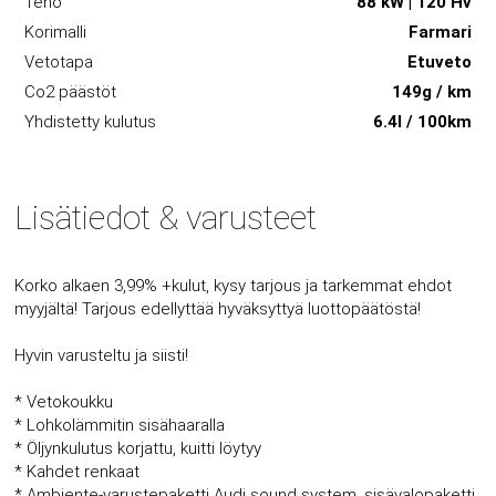
Teho
88 kW | 120 Hv
Korimalli
Farmari
Vetotapa
Etuveto
Co2 päästöt
149g / km
Yhdistetty kulutus
6.4l / 100km
Lisätiedot & varusteet
Korko alkaen 3,99% +kulut, kysy tarjous ja tarkemmat ehdot
myyjältä! Tarjous edellyttää hyväksyttyä luottopäätöstä!
Hyvin varusteltu ja siisti!
* Vetokoukku
* Lohkolämmitin sisähaaralla
* Öljynkulutus korjattu, kuitti löytyy
* Kahdet renkaat
* Ambiente-varustepaketti Audi sound system, sisävalopaketti,