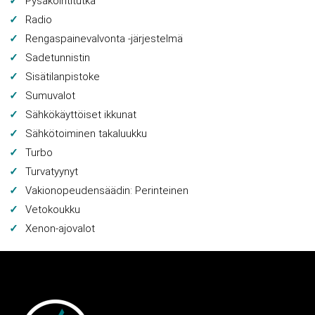
Pysäköintitutka
Radio
Rengaspainevalvonta -järjestelmä
Sadetunnistin
Sisätilanpistoke
Sumuvalot
Sähkökäyttöiset ikkunat
Sähkötoiminen takaluukku
Turbo
Turvatyynyt
Vakionopeudensäädin: Perinteinen
Vetokoukku
Xenon-ajovalot