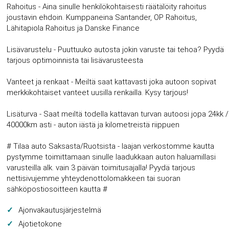
Rahoitus - Aina sinulle henkilökohtaisesti räätälöity rahoitus
joustavin ehdoin. Kumppaneina Santander, OP Rahoitus,
Lähitapiola Rahoitus ja Danske Finance
Lisävarustelu - Puuttuuko autosta jokin varuste tai tehoa? Pyydä
tarjous optimoinnista tai lisävarusteesta
Vanteet ja renkaat - Meiltä saat kattavasti joka autoon sopivat
merkkikohtaiset vanteet uusilla renkailla. Kysy tarjous!
Lisäturva - Saat meiltä todella kattavan turvan autoosi jopa 24kk /
40000km asti - auton iästä ja kilometreistä riippuen
# Tilaa auto Saksasta/Ruotsista - laajan verkostomme kautta
pystymme toimittamaan sinulle laadukkaan auton haluamillasi
varusteilla alk. vain 3 päivän toimitusajalla! Pyydä tarjous
nettisivujemme yhteydenottolomakkeen tai suoran
sähköpostiosoitteen kautta #
Ajonvakautusjärjestelmä
Ajotietokone