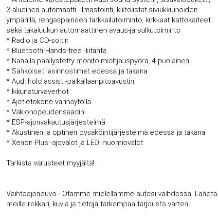
3-alueinen automaatti- ilmastointi, kiiltolistat sivuikkuinoiden
ympärillä, rengaspaineen tarkkailutoiminto, kirkkaat kattokaiteet
sekä takaluukun automaattinen avaus-ja sulkutoiminto
* Radio ja CD-soitin
* Bluetooth-Hands-free -liitäntä
* Nahalla päällystetty monitoimiohjauspyörä, 4-puolainen
* Sähköiset lasinnostimet edessä ja takana
* Audi hold assist -paikallaanpitoavustin
* Ikkunaturvaverhot
* Ajotietokone värinäytöllä
* Vakionopeudensäädin
* ESP-ajonvakautusjärjestelmä
* Akustinen ja optinen pysäköintijärjestelmä edessä ja takana
* Xenon Plus -ajovalot ja LED -huomiovalot
Tarkista varusteet myyjältä!
Vaihtoajoneuvo - Otamme mielellämme autosi vaihdossa. Lähetä
meille rekkari, kuvia ja tietoja tarkempaa tarjousta varten!