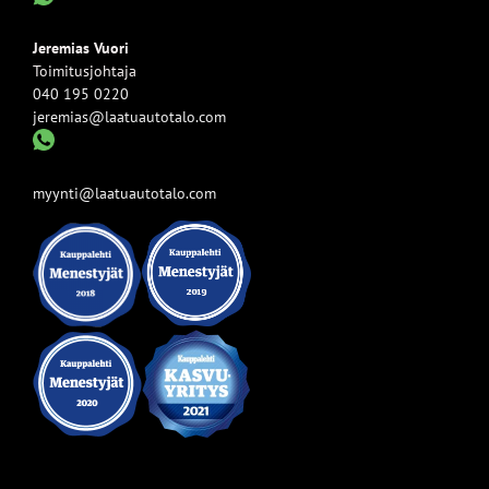
Jeremias Vuori
Toimitusjohtaja
040 195 0220
jeremias@laatuautotalo.com
myynti@laatuautotalo.com