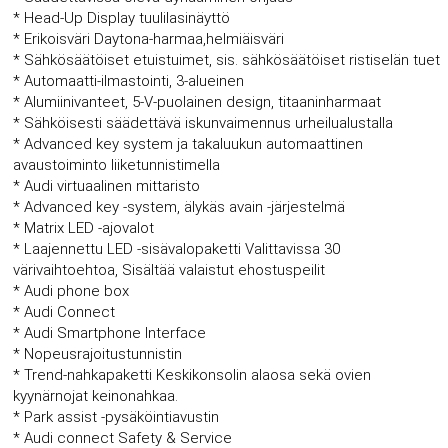
* Head-Up Display tuulilasinäyttö
* Erikoisväri Daytona-harmaa,helmiäisväri
* Sähkösäätöiset etuistuimet, sis. sähkösäätöiset ristiselän tuet
* Automaatti-ilmastointi, 3-alueinen
* Alumiinivanteet, 5-V-puolainen design, titaaninharmaat
* Sähköisesti säädettävä iskunvaimennus urheilualustalla
* Advanced key system ja takaluukun automaattinen
avaustoiminto liiketunnistimella
* Audi virtuaalinen mittaristo
* Advanced key -system, älykäs avain -järjestelmä
* Matrix LED -ajovalot
* Laajennettu LED -sisävalopaketti Valittavissa 30
värivaihtoehtoa, Sisältää valaistut ehostuspeilit
* Audi phone box
* Audi Connect
* Audi Smartphone Interface
* Nopeusrajoitustunnistin
* Trend-nahkapaketti Keskikonsolin alaosa sekä ovien
kyynärnojat keinonahkaa.
* Park assist -pysäköintiavustin
* Audi connect Safety & Service