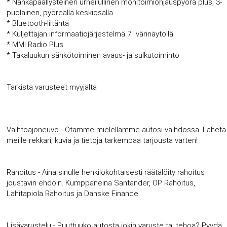
* Nahkapäällysteinen urheilullinen monitoimiohjauspyörä plus, 3-
puolainen, pyöreällä keskiosalla
* Bluetooth-liitäntä
* Kuljettajan informaatiojärjestelmä 7" värinäytöllä
* MMI Radio Plus
* Takaluukun sähkötoiminen avaus- ja sulkutoiminto
Tarkista varusteet myyjältä
Vaihtoajoneuvo - Otamme mielellämme autosi vaihdossa. Lähetä
meille rekkari, kuvia ja tietoja tarkempaa tarjousta varten!
Rahoitus - Aina sinulle henkilökohtaisesti räätälöity rahoitus
joustavin ehdoin. Kumppaneina Santander, OP Rahoitus,
Lähitapiola Rahoitus ja Danske Finance
Lisävarustelu - Puuttuuko autosta jokin varuste tai tehoa? Pyydä