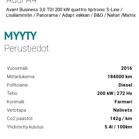
Avant Business 3,0 TDI 200 kW quattro tiptronic S-Line /
Lisälämmitin / Panorama / Adapt vakkari / B&O / Nahat /Matrix
MYYTY
Perustiedot
Vuosimalli
2016
Mittarilukema
184000 km
Polttoaine
Diesel
Teho
200 kW | 272 Hv
Korimalli
Farmari
Vetotapa
Neliveto
Co2 päästöt
142g / km
Yhdistetty kulutus
5.4l / 100km