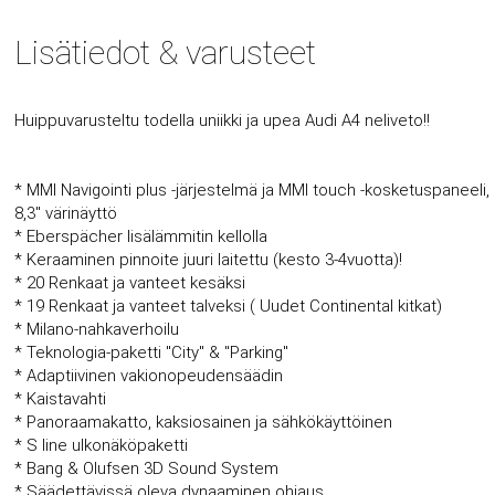
Lisätiedot & varusteet
Huippuvarusteltu todella uniikki ja upea Audi A4 neliveto!!
* MMI Navigointi plus -järjestelmä ja MMI touch -kosketuspaneeli,
8,3" värinäyttö
* Eberspächer lisälämmitin kellolla
* Keraaminen pinnoite juuri laitettu (kesto 3-4vuotta)!
* 20 Renkaat ja vanteet kesäksi
* 19 Renkaat ja vanteet talveksi ( Uudet Continental kitkat)
* Milano-nahkaverhoilu
* Teknologia-paketti "City" & "Parking"
* Adaptiivinen vakionopeudensäädin
* Kaistavahti
* Panoraamakatto, kaksiosainen ja sähkökäyttöinen
* S line ulkonäköpaketti
* Bang & Olufsen 3D Sound System
* Säädettävissä oleva dynaaminen ohjaus