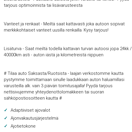
tarjous optimoinnista tai lisävarusteesta
Vanteet ja renkaat - Meiltä saat kattavasti joka autoon sopivat
merkkikohtaiset vanteet uusilla renkailla. Kysy tarjous!
Lisäturva - Saat meiltä todella kattavan turvan autoosi jopa 24kk /
40000km asti - auton iästä ja kilometreistä riippuen
# Tilaa auto Saksasta/Ruotsista - laajan verkostomme kautta
pystymme toimittamaan sinulle laadukkaan auton haluamillasi
varusteilla alk. vain 3 päivän toimitusajalla! Pyydä tarjous
nettisivujemme yhteydenottolomakkeen tai suoran
sähköpostiosoitteen kautta #
Adaptiiviset ajovalot
Ajonvakautusjärjestelmä
Ajotietokone