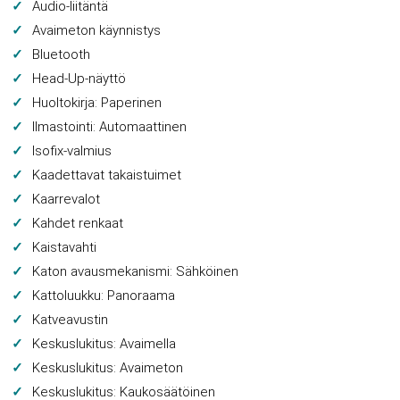
Audio-liitäntä
Avaimeton käynnistys
Bluetooth
Head-Up-näyttö
Huoltokirja: Paperinen
Ilmastointi: Automaattinen
Isofix-valmius
Kaadettavat takaistuimet
Kaarrevalot
Kahdet renkaat
Kaistavahti
Katon avausmekanismi: Sähköinen
Kattoluukku: Panoraama
Katveavustin
Keskuslukitus: Avaimella
Keskuslukitus: Avaimeton
Keskuslukitus: Kaukosäätöinen