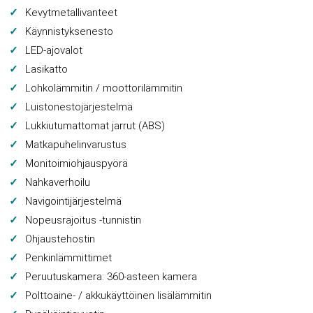
Kevytmetallivanteet
Käynnistyksenesto
LED-ajovalot
Lasikatto
Lohkolämmitin / moottorilämmitin
Luistonestojärjestelmä
Lukkiutumattomat jarrut (ABS)
Matkapuhelinvarustus
Monitoimiohjauspyörä
Nahkaverhoilu
Navigointijärjestelmä
Nopeusrajoitus -tunnistin
Ohjaustehostin
Penkinlämmittimet
Peruutuskamera: 360-asteen kamera
Polttoaine- / akkukäyttöinen lisälämmitin