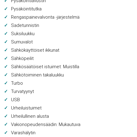
Pysäköintiavustin
Pysäköintitutka
Rengaspainevalvonta -järjestelmä
Sadetunnistin
Suksiluukku
Sumuvalot
Sähkökäyttöiset ikkunat
Sähköpeilit
Sähkösäätöiset istuimet: Muistilla
Sähkötoiminen takaluukku
Turbo
Turvatyynyt
USB
Urheiluistuimet
Urheilullinen alusta
Vakionopeudensäädin: Mukautuva
Varashälytin