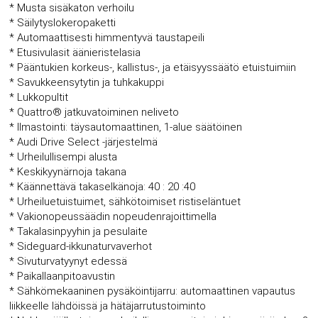
* Musta sisäkaton verhoilu
* Säilytyslokeropaketti
* Automaattisesti himmentyvä taustapeili
* Etusivulasit äänieristelasia
* Pääntukien korkeus-, kallistus-, ja etäisyyssäätö etuistuimiin
* Savukkeensytytin ja tuhkakuppi
* Lukkopultit
* Quattro® jatkuvatoiminen neliveto
* Ilmastointi: täysautomaattinen, 1-alue säätöinen
* Audi Drive Select -järjestelmä
* Urheilullisempi alusta
* Keskikyynärnoja takana
* Käännettävä takaselkänoja: 40 : 20 :40
* Urheiluetuistuimet, sähkötoimiset ristiseläntuet
* Vakionopeussäädin nopeudenrajoittimella
* Takalasinpyyhin ja pesulaite
* Sideguard-ikkunaturvaverhot
* Sivuturvatyynyt edessä
* Paikallaanpitoavustin
* Sähkömekaaninen pysäköintijarru: automaattinen vapautus
liikkeelle lähdöissä ja hätäjarrutustoiminto