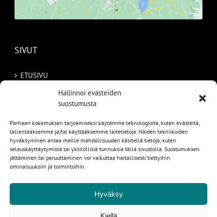
SIVUT
ETUSIVU
Hallinnoi evästeiden
AUTOMME
suostumusta
MYYDYT
Parhaan kokemuksen tarjoamiseksi käytämme teknologioita, kuten evästeitä,
tallentaaksemme ja/tai käyttääksemme laitetietoja. Näiden tekniikoiden
TILAA AUTO RUOTSISTA
hyväksyminen antaa meille mahdollisuuden käsitellä tietoja, kuten
selauskäyttäytymistä tai yksilöllisiä tunnuksia tällä sivustolla. Suostumuksen
jättäminen tai peruuttaminen voi vaikuttaa haitallisesti tiettyihin
PALVELUT
ominaisuuksiin ja toimintoihin.
YHTEYSTIEDOT
Hyväksy
Kiellä