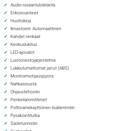
Audio-sisääntuloliitäntä
Erikoisvanteet
Huoltokirja
Ilmastointi: Automaattinen
Kahdet renkaat
Keskuslukitus
LED-ajovalot
Luistonestojärjestelmä
Lukkiutumattomat jarrut (ABS)
Monitoimiohjauspyörä
Nahkasisusta
Ohjaustehostin
Penkinlämmittimet
Polttoainekäyttöinen lisälämmitin
Pysäköintitutka
Sadetunnistin