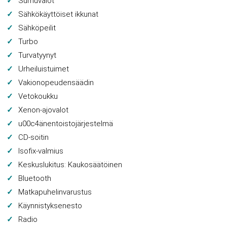
Sumuvalot
Sähkökäyttöiset ikkunat
Sähköpeilit
Turbo
Turvatyynyt
Urheiluistuimet
Vakionopeudensäädin
Vetokoukku
Xenon-ajovalot
u00c4änentoistojärjestelmä
CD-soitin
Isofix-valmius
Keskuslukitus: Kaukosäätöinen
Bluetooth
Matkapuhelinvarustus
Käynnistyksenesto
Radio