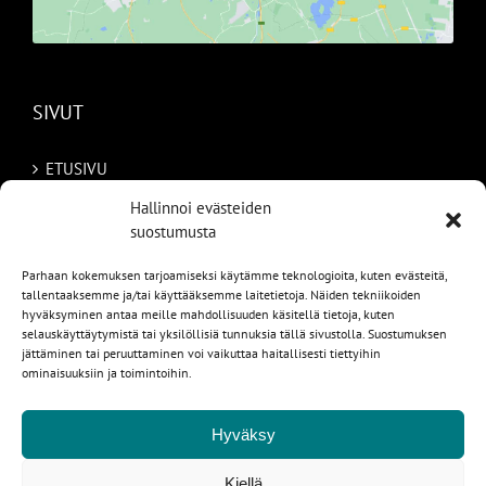
SIVUT
ETUSIVU
Hallinnoi evästeiden
AUTOMME
suostumusta
MYYDYT
Parhaan kokemuksen tarjoamiseksi käytämme teknologioita, kuten evästeitä,
tallentaaksemme ja/tai käyttääksemme laitetietoja. Näiden tekniikoiden
TILAA AUTO RUOTSISTA
hyväksyminen antaa meille mahdollisuuden käsitellä tietoja, kuten
selauskäyttäytymistä tai yksilöllisiä tunnuksia tällä sivustolla. Suostumuksen
PALVELUT
jättäminen tai peruuttaminen voi vaikuttaa haitallisesti tiettyihin
ominaisuuksiin ja toimintoihin.
YHTEYSTIEDOT
Hyväksy
Kiellä