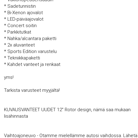
* Sadetunnistin
* Bi-Xenon ajovalot
* LED-päiväajovalot
* Concert soitin
* Parkkitutkat
* Nahka/alcantara paketti
* 2x aluvanteet
* Sports Edition varustelu
* Tekniikkapaketti
* Kahdet vanteet ja renkaat
yms!
Tarkista varusteet myyjältä!
KUVAUSVANTEET UUDET 12'' Rotor design, nämä saa mukaan
lisähinnasta
Vaihtoajoneuvo - Otamme mielellämme autosi vaihdossa. Lähetä