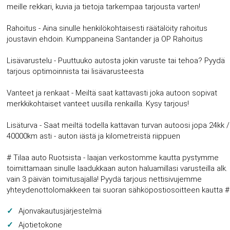
meille rekkari, kuvia ja tietoja tarkempaa tarjousta varten!
Rahoitus - Aina sinulle henkilökohtaisesti räätälöity rahoitus
joustavin ehdoin. Kumppaneina Santander ja OP Rahoitus
Lisävarustelu - Puuttuuko autosta jokin varuste tai tehoa? Pyydä
tarjous optimoinnista tai lisävarusteesta
Vanteet ja renkaat - Meiltä saat kattavasti joka autoon sopivat
merkkikohtaiset vanteet uusilla renkailla. Kysy tarjous!
Lisäturva - Saat meiltä todella kattavan turvan autoosi jopa 24kk /
40000km asti - auton iästä ja kilometreistä riippuen
# Tilaa auto Ruotsista - laajan verkostomme kautta pystymme
toimittamaan sinulle laadukkaan auton haluamillasi varusteilla alk.
vain 3 päivän toimitusajalla! Pyydä tarjous nettisivujemme
yhteydenottolomakkeen tai suoran sähköpostiosoitteen kautta #
Ajonvakautusjärjestelmä
Ajotietokone