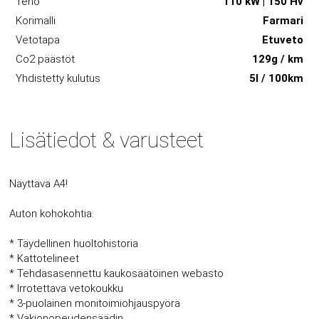
Teho
110 kW | 150 Hv
Korimalli
Farmari
Vetotapa
Etuveto
Co2 päästöt
129g / km
Yhdistetty kulutus
5l / 100km
Lisätiedot & varusteet
Näyttävä A4!
Auton kohokohtia:
* Täydellinen huoltohistoria
* Kattotelineet
* Tehdasasennettu kaukosäätöinen webasto
* Irrotettava vetokoukku
* 3-puolainen monitoimiohjauspyörä
* Vakionopeudensäädin