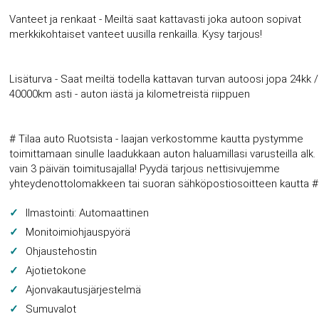
Vanteet ja renkaat - Meiltä saat kattavasti joka autoon sopivat
merkkikohtaiset vanteet uusilla renkailla. Kysy tarjous!
Lisäturva - Saat meiltä todella kattavan turvan autoosi jopa 24kk /
40000km asti - auton iästä ja kilometreistä riippuen
# Tilaa auto Ruotsista - laajan verkostomme kautta pystymme
toimittamaan sinulle laadukkaan auton haluamillasi varusteilla alk.
vain 3 päivän toimitusajalla! Pyydä tarjous nettisivujemme
yhteydenottolomakkeen tai suoran sähköpostiosoitteen kautta #
Ilmastointi: Automaattinen
Monitoimiohjauspyörä
Ohjaustehostin
Ajotietokone
Ajonvakautusjärjestelmä
Sumuvalot