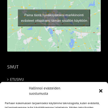
Paina tästä hyväksyäksesi markkinointi
evästeet ottaaksesi tämän sisällön käyttöön
SIVUT
ETUSIVU
Hallinnoi evästeiden
AUTOMME
suostumusta
MYYDYT
Parhaan kokemuksen tarjoamiseksi käytämme teknologioita, kuten evästeitä,
tallentaaksemme ja/tai käyttääksemme laitetietoja. Näiden tekniikoiden