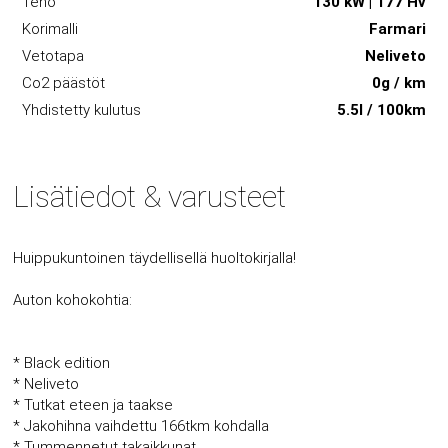
Teho
130 kW | 177 Hv
Korimalli
Farmari
Vetotapa
Neliveto
Co2 päästöt
0g / km
Yhdistetty kulutus
5.5l / 100km
Lisätiedot & varusteet
Huippukuntoinen täydellisellä huoltokirjalla!
Auton kohokohtia:
* Black edition
* Neliveto
* Tutkat eteen ja taakse
* Jakohihna vaihdettu 166tkm kohdalla
* Tummennetut takaikkunat