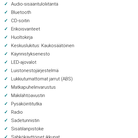
Audio-sisääntuloliitäntä
Bluetooth
CD-soitin
Erikoisvanteet
Huoltokirja
Keskuslukitus: Kaukosäätöinen
Käynnistyksenesto
LED-ajovalot
Luistonestojärjestelmä
Lukkiutumattomat jarrut (ABS)
Matkapuhelinvarustus
Mäkilähtöavustin
Pysäköintitutka
Radio
Sadetunnistin
Sisätilanpistoke
Sähkökäyttöiset ikkunat