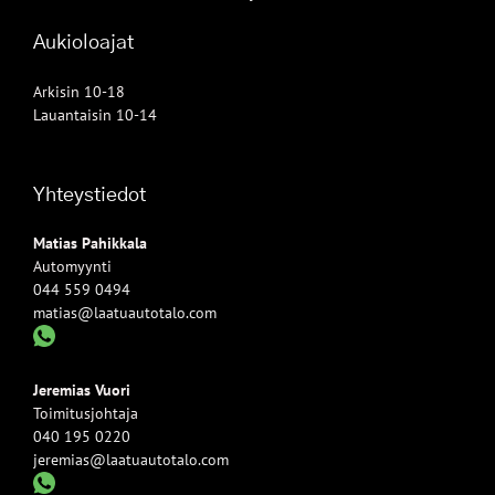
Aukioloajat
Arkisin 10-18
Lauantaisin 10-14
Yhteystiedot
Matias Pahikkala
Automyynti
044 559 0494
matias@laatuautotalo.com
Jeremias Vuori
Toimitusjohtaja
040 195 0220
jeremias@laatuautotalo.com