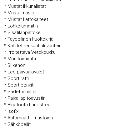
* Mustat ikkunalistat
* Musta maski
* Mustat kattokaiteet
* Lohkolämmitin
* Sisätilanpistoke
* Täydellinen huoltokirja
* Kahdet renkaat aluvantein
* Irroitettava Vetokoukku
* Monitoimiratti
* Bi xenon
* Led päiväajovalot
* Sport ratti
* Sport penkit
* Sadetunnistin
* Paikallapitoavustin
* Bluetooth handsfree
* Isofix
* Automaatti-ilmastointi
* Sähköpeilit