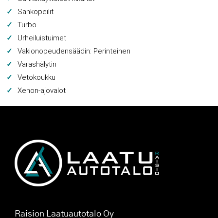
Sähköpeilit
Turbo
Urheiluistuimet
Vakionopeudensäädin: Perinteinen
Varashälytin
Vetokoukku
Xenon-ajovalot
Raision Laatuautotalo Oy