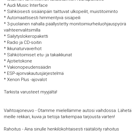
* Audi Music Interface
* Sähköisesti sisäänpäin taittuvat ulkopeilit, muistitoiminto
* Automaattisesti himmentyvä sisäpeili
* 3-puolainen nahalla päällystetty monitoimiurheiluohjauspyörä
vaihteenvalitsimilla
* Säilytyslokeropaketti
* Radio ja CD-soitin
* Ikkunaturvaverhot
* Sähkötoimiset etu- ja takaikkunat
* Ajotietokone
* Vakionopeudensäädin
* ESP-ajonvakautusjärjestelmä
* Xenon Plus -ajovalot
Tarkista varusteet myyjältä!
Vaihtoajoneuvo - Otamme mielellämme autosi vaihdossa. Lähetä
meille rekkari, kuvia ja tietoja tarkempaa tarjousta varten!
Rahoitus - Aina sinulle henkilökohtaisesti räätälöity rahoitus