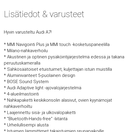
Lisätiedot & varusteet
Hyvin varusteltu Audi A7!
* MMI Navigointi Plus ja MMI touch -kosketuspaneelilla
* Milano-nahkaverhoilu
* Akustinen ja optinen pysäköintijärjestelmä edessä ja takana
peruutuskameralla
* Sähkösäätöiset etuistuimet, kuljettajan istuin muistilla
* Alumiinivanteet 5-puolainen design
* BOSE Sound System
* Audi Adaptive light -ajovalojärjestelmä
* 4-alueilmastointi
* Nahkapaketti keskikonsolin alasivut, ovien kyynärnojat
nahkaverhoiltu
* Laajennettu sisä- ja ulkovalopaketti
* "Bluetooth-Hands-free" -liitäntä
* Urheilullisempi alusta
* Istuimen lämmittimet takaistuimien reunapaikoille