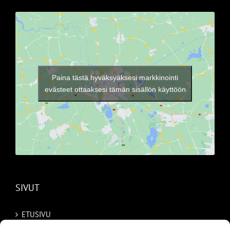
Paina tästä hyväksyäksesi markkinointi
evästeet ottaaksesi tämän sisällön käyttöön
SIVUT
ETUSIVU