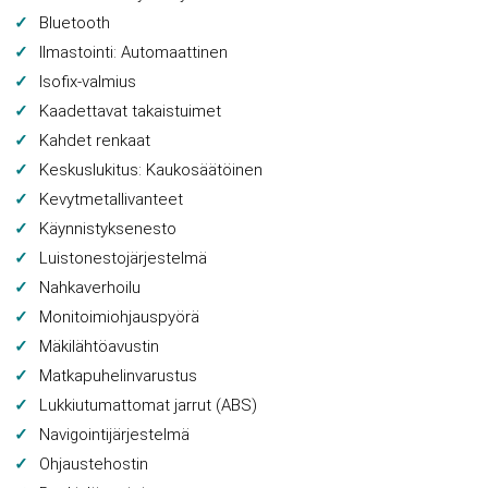
Bluetooth
Ilmastointi: Automaattinen
Isofix-valmius
Kaadettavat takaistuimet
Kahdet renkaat
Keskuslukitus: Kaukosäätöinen
Kevytmetallivanteet
Käynnistyksenesto
Luistonestojärjestelmä
Nahkaverhoilu
Monitoimiohjauspyörä
Mäkilähtöavustin
Matkapuhelinvarustus
Lukkiutumattomat jarrut (ABS)
Navigointijärjestelmä
Ohjaustehostin