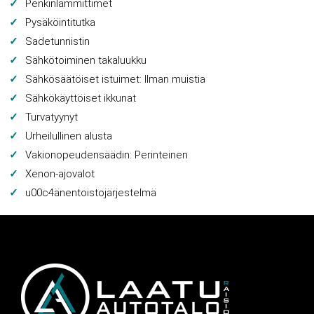
Penkinlämmittimet
Pysäköintitutka
Sadetunnistin
Sähkötoiminen takaluukku
Sähkösäätöiset istuimet: Ilman muistia
Sähkökäyttöiset ikkunat
Turvatyynyt
Urheilullinen alusta
Vakionopeudensäädin: Perinteinen
Xenon-ajovalot
u00c4änentoistojärjestelmä