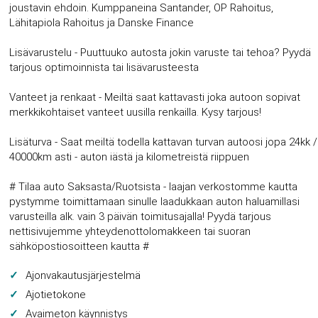
joustavin ehdoin. Kumppaneina Santander, OP Rahoitus,
Lähitapiola Rahoitus ja Danske Finance
Lisävarustelu - Puuttuuko autosta jokin varuste tai tehoa? Pyydä
tarjous optimoinnista tai lisävarusteesta
Vanteet ja renkaat - Meiltä saat kattavasti joka autoon sopivat
merkkikohtaiset vanteet uusilla renkailla. Kysy tarjous!
Lisäturva - Saat meiltä todella kattavan turvan autoosi jopa 24kk /
40000km asti - auton iästä ja kilometreistä riippuen
# Tilaa auto Saksasta/Ruotsista - laajan verkostomme kautta
pystymme toimittamaan sinulle laadukkaan auton haluamillasi
varusteilla alk. vain 3 päivän toimitusajalla! Pyydä tarjous
nettisivujemme yhteydenottolomakkeen tai suoran
sähköpostiosoitteen kautta #
Ajonvakautusjärjestelmä
Ajotietokone
Avaimeton käynnistys