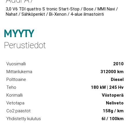
3,0 V6 TDI quattro S tronic Start-Stop / Bose / MMI Navi /
Nahat / Sähköpenkit / Bi-Xenon / 4-alue ilmastointi
MYYTY
Perustiedot
Vuosimalli
2010
Mittarilukema
312000 km
Polttoaine
Diesel
Teho
180 kW | 245 Hv
Korimalli
Viistoperä
Vetotapa
Neliveto
Co2 päästöt
158g / km
Yhdistetty kulutus
6l / 100km