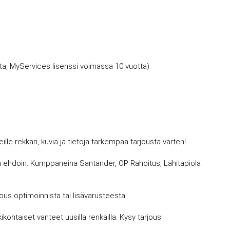
a, MyServices lisenssi voimassa 10 vuotta)
 rekkari, kuvia ja tietoja tarkempaa tarjousta varten!
avin ehdoin. Kumppaneina Santander, OP Rahoitus, Lähitapiola
jous optimoinnista tai lisävarusteesta
kohtaiset vanteet uusilla renkailla. Kysy tarjous!