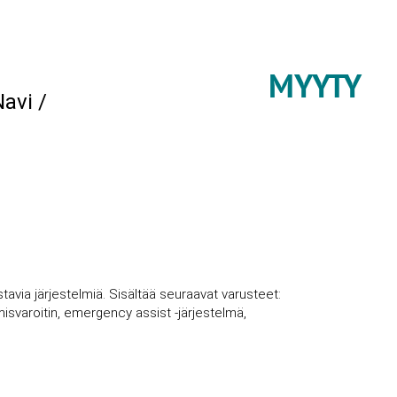
MYYTY
avi /
stavia järjestelmiä. Sisältää seuraavat varusteet:
isvaroitin, emergency assist -järjestelmä,