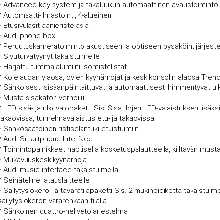
* Advanced key system ja takaluukun automaattinen avaustoiminto li
* Automaatti-ilmastointi, 4-alueinen
* Etusivulasit äänieristelasia
* Audi phone box
* Peruutuskameratoiminto akustiseen ja optiseen pysäköintijärjest
* Sivuturvatyynyt takaistuimelle
* Harjattu tumma alumiini -somistelistat
* Kojelaudan yläosa, ovien kyynärnojat ja keskikonsolin alaosa Trend
* Sähköisesti sisäänpäintaittuvat ja automaattisesti himmentyvät ulk
* Musta sisäkaton verhoilu
* LED sisä- ja ulkovalopaketti Sis. Sisätilojen LED-valaistuksen lisä
takaovissa, tunnelmavalaistus etu- ja takaovissa.
* Sähkösäätöinen ristiseläntuki etuistuimiin
* Audi Smartphone Interface
* Toimintopainikkeet haptisella kosketuspalautteella, kiiltävän musta
* Mukavuuskeskikyynärnoja
* Audi music interface takaistuimella
* Seinäteline latauslaitteelle
* Säilytyslokero- ja tavaratilapaketti Sis. 2 mukinpidikettä takaistuimel
säilytyslokeron vararenkaan tilalla.
* Sähköinen quattro-nelivetojärjestelmä