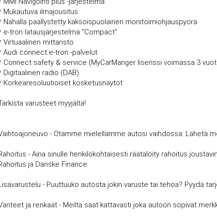
* MMI Navigointi plus -järjestelmä
* Mukautuva ilmajousitus
* Nahalla päällystetty kaksoispuolainen monitoimiohjauspyörä
* e-tron latausjärjestelmä "Compact"
* Virtuaalinen mittaristo
* Audi connect e-tron -palvelut
* Connect safety & service (MyCarManger lisenssi voimassa 3 vuott
* Digitaalinen radio (DAB)
* Korkearesoluutioiset kosketusnäytöt
Tarkista varusteet myyjältä!
Vaihtoajoneuvo - Otamme mielellämme autosi vaihdossa. Lähetä meille
Rahoitus - Aina sinulle henkilökohtaisesti räätälöity rahoitus joust
Rahoitus ja Danske Finance
Lisävarustelu - Puuttuuko autosta jokin varuste tai tehoa? Pyydä tar
Vanteet ja renkaat - Meiltä saat kattavasti joka autoon sopivat merkki