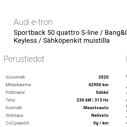
Audi e-tron
Sportback 50 quattro S-line / Bang&O
Keyless / Sähköpenkit muistilla
Perustiedot
Vuosimalli
2020
Mittarilukema
42900 km
Polttoaine
Sähkö
Teho
230 kW | 313 Hv
Korimalli
Maastoauto
Vetotapa
Neliveto
Co2 päästöt
0g / km