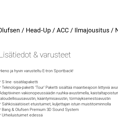
lufsen / Head-Up / ACC / Ilmajousitus / N
Lisätiedot & varusteet
Hieno ja hyvin varusteltu E-tron Sportback!
* S line -sisätilapaketti
* Teknologia-paketti 'Tour' Paketti sisältää maantieajoon liittyviä avu
Adaptiivinen vakionopeussäädin ruuhka-avustimella, kaistaltapoistum
taloudellisuusavustin, kääntymisavustin, törmäyksenestoavustin
* Sähkösäätöiset etuistuimet, kuljettajan istuin muistitoiminnolla
* Bang & Olufsen Premium 3D Sound System
* Urheiluistuimet edessä