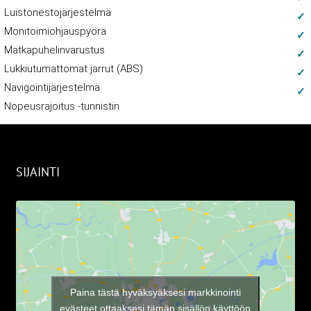
Luistonestojärjestelmä
Monitoimiohjauspyörä
Matkapuhelinvarustus
Lukkiutumattomat jarrut (ABS)
Navigointijärjestelmä
Nopeusrajoitus -tunnistin
SIJAINTI
Paina tästä hyväksyäksesi markkinointi
evästeet ottaaksesi tämän sisällön käyttöön