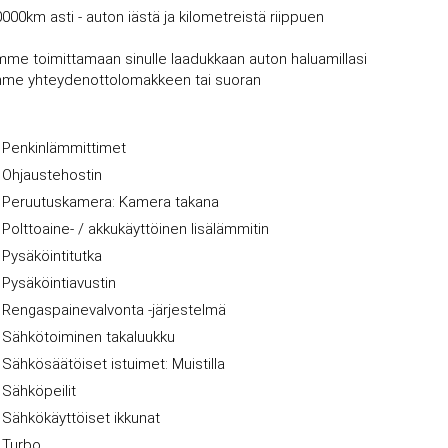
0000km asti - auton iästä ja kilometreistä riippuen
mme toimittamaan sinulle laadukkaan auton haluamillasi
vujemme yhteydenottolomakkeen tai suoran
Penkinlämmittimet
Ohjaustehostin
Peruutuskamera: Kamera takana
Polttoaine- / akkukäyttöinen lisälämmitin
Pysäköintitutka
Pysäköintiavustin
Rengaspainevalvonta -järjestelmä
Sähkötoiminen takaluukku
Sähkösäätöiset istuimet: Muistilla
Sähköpeilit
Sähkökäyttöiset ikkunat
Turbo