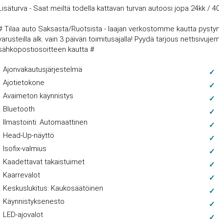
Lisäturva - Saat meiltä todella kattavan turvan autoosi jopa 24kk / 4
# Tilaa auto Saksasta/Ruotsista - laajan verkostomme kautta pysty
varusteilla alk. vain 3 päivän toimitusajalla! Pyydä tarjous nettisi
sähköpostiosoitteen kautta #
Ajonvakautusjärjestelmä
Ajotietokone
Avaimeton käynnistys
Bluetooth
Ilmastointi: Automaattinen
Head-Up-näyttö
Isofix-valmius
Kaadettavat takaistuimet
Kaarrevalot
Keskuslukitus: Kaukosäätöinen
Käynnistyksenesto
LED-ajovalot