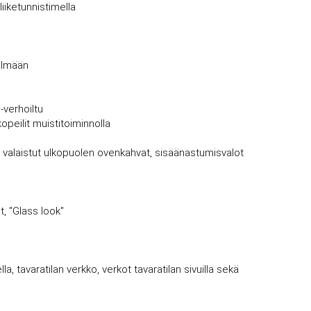
iketunnistimella
elmään
-verhoiltu
opeilit muistitoiminnolla
ksi valaistut ulkopuolen ovenkahvat, sisäänastumisvalot
t, "Glass look"
la, tavaratilan verkko, verkot tavaratilan sivuilla sekä