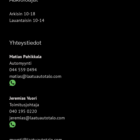
Arkisin 10-18
Lauantaisin 10-14
Yhteystiedot
Matias Pahikkala
Automyynti
044 559 0494
matias@laatuautotalo.com
Jeremias Vuori
Toimitusjohtaja
040 195 0220
jeremias@laatuautotalo.com
myynti@laatuautotalo.com