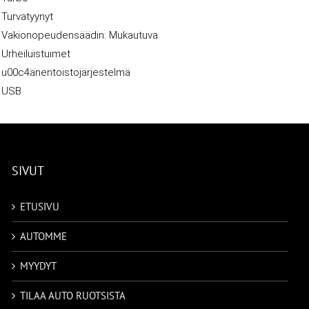
Turvatyynyt
Vakionopeudensäädin: Mukautuva
Urheiluistuimet
u00c4änentoistojärjestelmä
USB
SIVUT
ETUSIVU
AUTOMME
MYYDYT
TILAA AUTO RUOTSISTA