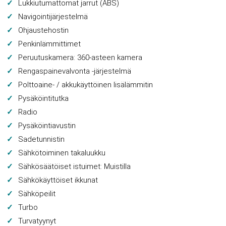
Lukkiutumattomat jarrut (ABS)
Navigointijärjestelmä
Ohjaustehostin
Penkinlämmittimet
Peruutuskamera: 360-asteen kamera
Rengaspainevalvonta -järjestelmä
Polttoaine- / akkukäyttöinen lisälämmitin
Pysäköintitutka
Radio
Pysäköintiavustin
Sadetunnistin
Sähkötoiminen takaluukku
Sähkösäätöiset istuimet: Muistilla
Sähkökäyttöiset ikkunat
Sähköpeilit
Turbo
Turvatyynyt