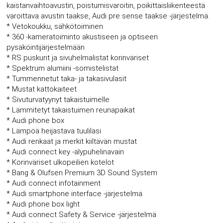
kaistanvaihtoavustin, poistumisvaroitin, poikittaisliikenteestä
varoittava avustin taakse, Audi pre sense taakse -järjestelmä.
* Vetokoukku, sähkötoiminen
* 360 -kameratoiminto akustiseen ja optiseen
pysäköintijärjestelmään
* RS puskurit ja sivuhelmalistat korinväriset
* Spektrum alumiini -somistelistat
* Tummennetut taka- ja takasivulasit
* Mustat kattokaiteet
* Sivuturvatyynyt takaistuimelle
* Lämmitetyt takaistuimen reunapaikat
* Audi phone box
* Lämpöä heijastava tuulilasi
* Audi renkaat ja merkit kiiltävän mustat
* Audi connect key -älypuhelinavain
* Korinväriset ulkopeilien kotelot
* Bang & Olufsen Premium 3D Sound System
* Audi connect infotainment
* Audi smartphone interface -järjestelmä
* Audi phone box light
* Audi connect Safety & Service -järjestelmä