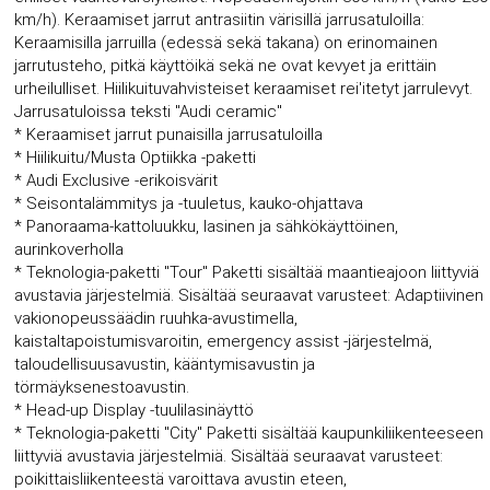
km/h). Keraamiset jarrut antrasiitin värisillä jarrusatuloilla:
Keraamisilla jarruilla (edessä sekä takana) on erinomainen
jarrutusteho, pitkä käyttöikä sekä ne ovat kevyet ja erittäin
urheilulliset. Hiilikuituvahvisteiset keraamiset rei'itetyt jarrulevyt.
Jarrusatuloissa teksti "Audi ceramic"
* Keraamiset jarrut punaisilla jarrusatuloilla
* Hiilikuitu/Musta Optiikka -paketti
* Audi Exclusive -erikoisvärit
* Seisontalämmitys ja -tuuletus, kauko-ohjattava
* Panoraama-kattoluukku, lasinen ja sähkökäyttöinen,
aurinkoverholla
* Teknologia-paketti "Tour" Paketti sisältää maantieajoon liittyviä
avustavia järjestelmiä. Sisältää seuraavat varusteet: Adaptiivinen
vakionopeussäädin ruuhka-avustimella,
kaistaltapoistumisvaroitin, emergency assist -järjestelmä,
taloudellisuusavustin, kääntymisavustin ja
törmäyksenestoavustin.
* Head-up Display -tuulilasinäyttö
* Teknologia-paketti "City" Paketti sisältää kaupunkiliikenteeseen
liittyviä avustavia järjestelmiä. Sisältää seuraavat varusteet:
poikittaisliikenteestä varoittava avustin eteen,