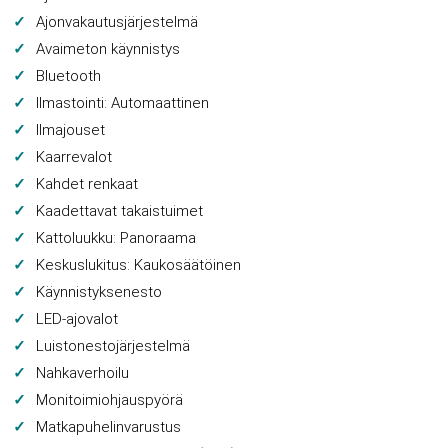
Ajonvakautusjärjestelmä
Avaimeton käynnistys
Bluetooth
Ilmastointi: Automaattinen
Ilmajouset
Kaarrevalot
Kahdet renkaat
Kaadettavat takaistuimet
Kattoluukku: Panoraama
Keskuslukitus: Kaukosäätöinen
Käynnistyksenesto
LED-ajovalot
Luistonestojärjestelmä
Nahkaverhoilu
Monitoimiohjauspyörä
Matkapuhelinvarustus