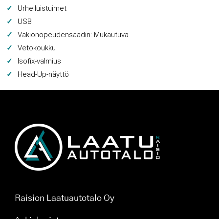
Urheiluistuimet
USB
Vakionopeudensäädin: Mukautuva
Vetokoukku
Isofix-valmius
Head-Up-näyttö
Raision Laatuautotalo Oy