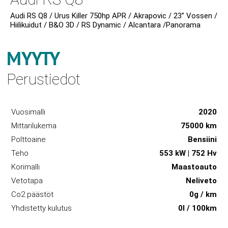
Audi RS Q8 / Urus Killer 750hp APR / Akrapovic / 23” Vossen /
Hiilikuidut / B&O 3D / RS Dynamic / Alcantara /Panorama
MYYTY
Perustiedot
Vuosimalli
2020
Mittarilukema
75000 km
Polttoaine
Bensiini
Teho
553 kW | 752 Hv
Korimalli
Maastoauto
Vetotapa
Neliveto
Co2 päästöt
0g / km
Yhdistetty kulutus
0l / 100km