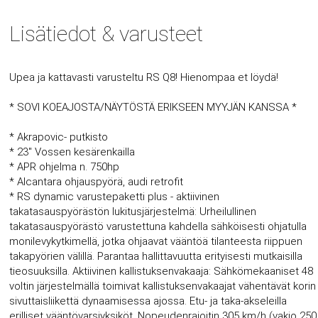
Lisätiedot & varusteet
Upea ja kattavasti varusteltu RS Q8! Hienompaa et löydä!
* SOVI KOEAJOSTA/NÄYTÖSTÄ ERIKSEEN MYYJÄN KANSSA *
* Akrapovic- putkisto
* 23'' Vossen kesärenkailla
* APR ohjelma n. 750hp
* Alcantara ohjauspyörä, audi retrofit
* RS dynamic varustepaketti plus - aktiivinen
takatasauspyörästön lukitusjärjestelmä: Urheilullinen
takatasauspyörästö varustettuna kahdella sähköisesti ohjatulla
monilevykytkimellä, jotka ohjaavat vääntöä tilanteesta riippuen
takapyörien välillä. Parantaa hallittavuutta erityisesti mutkaisilla
tieosuuksilla. Aktiivinen kallistuksenvakaaja: Sähkömekaaniset 48
voltin järjestelmällä toimivat kallistuksenvakaajat vähentävät korin
sivuttaisliikettä dynaamisessa ajossa. Etu- ja taka-akseleilla
erilliset vääntövarsiyksiköt. Nopeudenrajoitin 305 km/h (vakio 250