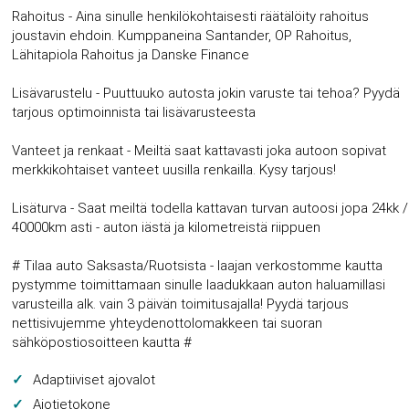
Rahoitus - Aina sinulle henkilökohtaisesti räätälöity rahoitus
joustavin ehdoin. Kumppaneina Santander, OP Rahoitus,
Lähitapiola Rahoitus ja Danske Finance
Lisävarustelu - Puuttuuko autosta jokin varuste tai tehoa? Pyydä
tarjous optimoinnista tai lisävarusteesta
Vanteet ja renkaat - Meiltä saat kattavasti joka autoon sopivat
merkkikohtaiset vanteet uusilla renkailla. Kysy tarjous!
Lisäturva - Saat meiltä todella kattavan turvan autoosi jopa 24kk /
40000km asti - auton iästä ja kilometreistä riippuen
# Tilaa auto Saksasta/Ruotsista - laajan verkostomme kautta
pystymme toimittamaan sinulle laadukkaan auton haluamillasi
varusteilla alk. vain 3 päivän toimitusajalla! Pyydä tarjous
nettisivujemme yhteydenottolomakkeen tai suoran
sähköpostiosoitteen kautta #
Adaptiiviset ajovalot
Ajotietokone