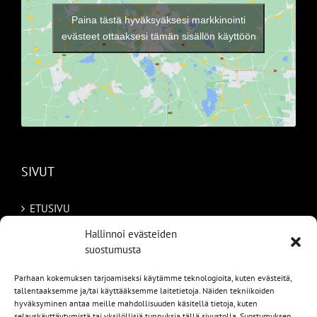
Paina tästä hyväksyäksesi markkinointi
evästeet ottaaksesi tämän sisällön käyttöön
SIVUT
ETUSIVU
Hallinnoi evästeiden
AUTOMME
suostumusta
MYYDYT
Parhaan kokemuksen tarjoamiseksi käytämme teknologioita, kuten evästeitä,
tallentaaksemme ja/tai käyttääksemme laitetietoja. Näiden tekniikoiden
TILAA AUTO RUOTSISTA
hyväksyminen antaa meille mahdollisuuden käsitellä tietoja, kuten
selauskäyttäytymistä tai yksilöllisiä tunnuksia tällä sivustolla. Suostumuksen