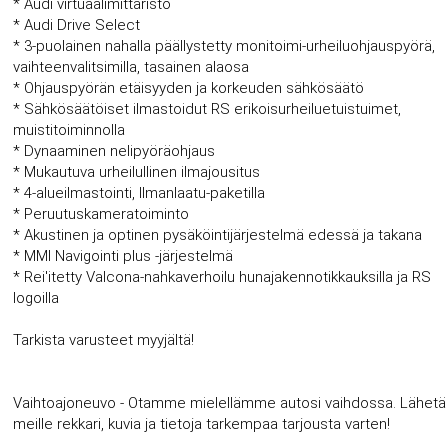
* Audi virtuaalimittaristo
* Audi Drive Select
* 3-puolainen nahalla päällystetty monitoimi-urheiluohjauspyörä,
vaihteenvalitsimilla, tasainen alaosa
* Ohjauspyörän etäisyyden ja korkeuden sähkösäätö
* Sähkösäätöiset ilmastoidut RS erikoisurheiluetuistuimet,
muistitoiminnolla
* Dynaaminen nelipyöräohjaus
* Mukautuva urheilullinen ilmajousitus
* 4-alueilmastointi, Ilmanlaatu-paketilla
* Peruutuskameratoiminto
* Akustinen ja optinen pysäköintijärjestelmä edessä ja takana
* MMI Navigointi plus -järjestelmä
* Rei'itetty Valcona-nahkaverhoilu hunajakennotikkauksilla ja RS
logoilla
Tarkista varusteet myyjältä!
Vaihtoajoneuvo - Otamme mielellämme autosi vaihdossa. Lähetä
meille rekkari, kuvia ja tietoja tarkempaa tarjousta varten!