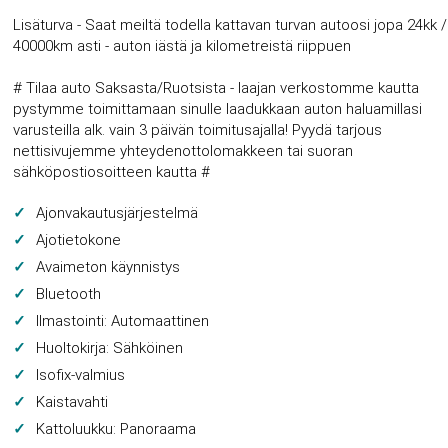
Lisäturva - Saat meiltä todella kattavan turvan autoosi jopa 24kk /
40000km asti - auton iästä ja kilometreistä riippuen
# Tilaa auto Saksasta/Ruotsista - laajan verkostomme kautta
pystymme toimittamaan sinulle laadukkaan auton haluamillasi
varusteilla alk. vain 3 päivän toimitusajalla! Pyydä tarjous
nettisivujemme yhteydenottolomakkeen tai suoran
sähköpostiosoitteen kautta #
Ajonvakautusjärjestelmä
Ajotietokone
Avaimeton käynnistys
Bluetooth
Ilmastointi: Automaattinen
Huoltokirja: Sähköinen
Isofix-valmius
Kaistavahti
Kattoluukku: Panoraama