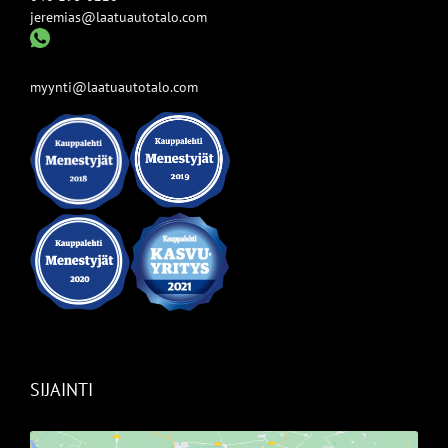
jeremias@laatuautotalo.com
myynti@laatuautotalo.com
SIJAINTI