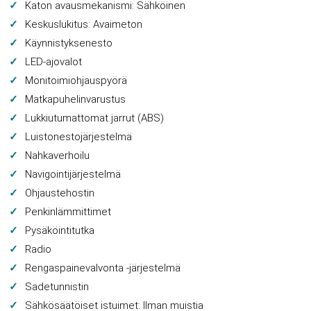
Katon avausmekanismi: Sähköinen
Keskuslukitus: Avaimeton
Käynnistyksenesto
LED-ajovalot
Monitoimiohjauspyörä
Matkapuhelinvarustus
Lukkiutumattomat jarrut (ABS)
Luistonestojärjestelmä
Nahkaverhoilu
Navigointijärjestelmä
Ohjaustehostin
Penkinlämmittimet
Pysäköintitutka
Radio
Rengaspainevalvonta -järjestelmä
Sadetunnistin
Sähkösäätöiset istuimet: Ilman muistia