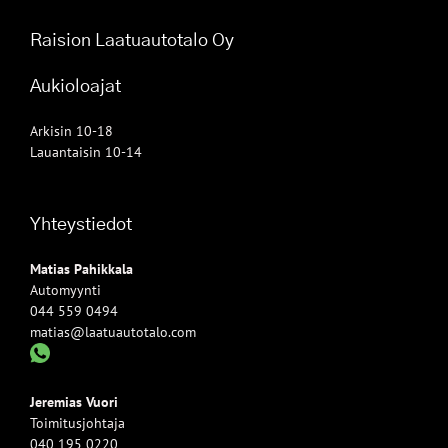
Raision Laatuautotalo Oy
Aukioloajat
Arkisin 10-18
Lauantaisin 10-14
Yhteystiedot
Matias Pahikkala
Automyynti
044 559 0494
matias@laatuautotalo.com
Jeremias Vuori
Toimitusjohtaja
040 195 0220