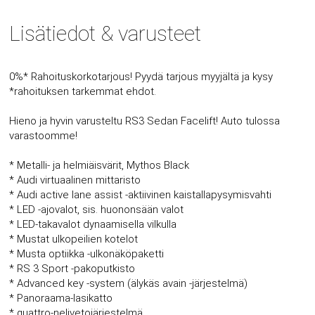
Lisätiedot & varusteet
0%* Rahoituskorkotarjous! Pyydä tarjous myyjältä ja kysy
*rahoituksen tarkemmat ehdot.
Hieno ja hyvin varusteltu RS3 Sedan Facelift! Auto tulossa
varastoomme!
* Metalli- ja helmiäisvärit, Mythos Black
* Audi virtuaalinen mittaristo
* Audi active lane assist -aktiivinen kaistallapysymisvahti
* LED -ajovalot, sis. huononsään valot
* LED-takavalot dynaamisella vilkulla
* Mustat ulkopeilien kotelot
* Musta optiikka -ulkonäköpaketti
* RS 3 Sport -pakoputkisto
* Advanced key -system (älykäs avain -järjestelmä)
* Panoraama-lasikatto
* quattro-nelivetojärjestelmä