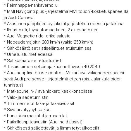
* Feinnnappa-nahkaverhoilu
* MMI Navigointi plus -järjestelmä MMI touch -kosketuspaneelilla
ja Audi Connect
* Akustinen ja optinen pysäköintijärjestelmä edessä ja takana
* Ilmastointi, täysautomaattinen, 2-aluesäätöinen
* Audi Magnetic ride -erikoisalusta
* Nopeudenrajoitin 280 km/h (vakio 250 km/h)
* Sähkösäätöiset ristiseläntuet etuistuimissa
* Urheiluistuimet edessä
* Sähkösäätöiset etuistuimet
* Takaistuimen selkänoja käännettävissä 40:20:40
* Audi adaptive cruise control - Mukautuva vakionopeussäädin
sekä Audi pre sense -järjestelmä eteen (sis. Jalankulkijoiden
tunnistus)
* Matkapuhelin- / avainlokero keskikonsolissa
* Valo- ja sadetunnistin
* Tummennetut taka- ja takasivulasit
* Sivuturvatyynyt taakse
* Punaisiksi maalatut jarrusatulat
* Paikallaanpitoavustin (Audi hold assist)
* Sähköisesti säädettävät ja lämmitetyt ulkopeilit