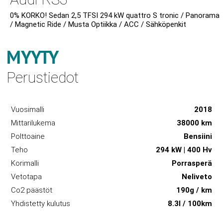
0% KORKO! Sedan 2,5 TFSI 294 kW quattro S tronic / Panorama
/ Magnetic Ride / Musta Optiikka / ACC / Sähköpenkit
MYYTY
Perustiedot
Vuosimalli
2018
Mittarilukema
38000 km
Polttoaine
Bensiini
Teho
294 kW | 400 Hv
Korimalli
Porrasperä
Vetotapa
Neliveto
Co2 päästöt
190g / km
Yhdistetty kulutus
8.3l / 100km