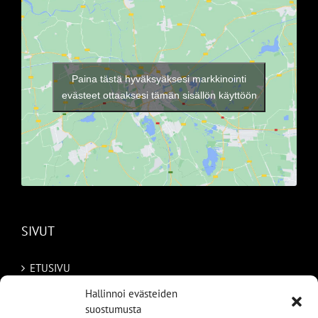
Paina tästä hyväksyäksesi markkinointi
evästeet ottaaksesi tämän sisällön käyttöön
SIVUT
ETUSIVU
Hallinnoi evästeiden
AUTOMME
suostumusta