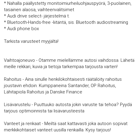
* Nahalla päällystetty monitoimiurheiluohjauspyörä, 3-puolainen,
tasainen alaosa, vaihteenvalitsimet
* Audi drive select- järjestelmä t.
* Bluetooth-Hands-free -liitäntä, sis. Bluetooth audiostreaming
* Audi phone box
Tarkista varusteet myyjältä!
Vaihtoajoneuvo - Otamme mielellämme autosi vaihdossa. Lähetä
meille rekkari, kuvia ja tietoja tarkempaa tarjousta varten!
Rahoitus - Aina sinulle henkilökohtaisesti räätälöity rahoitus
joustavin ehdoin. Kumppaneina Santander, OP Rahoitus,
Lähitapiola Rahoitus ja Danske Finance
Lisävarustelu - Puuttuuko autosta jokin varuste tai tehoa? Pyydä
tarjous optimoinnista tai lisävarusteesta
Vanteet ja renkaat - Meiltä saat kattavasti joka autoon sopivat
merkkikohtaiset vanteet uusilla renkailla. Kysy tarjous!