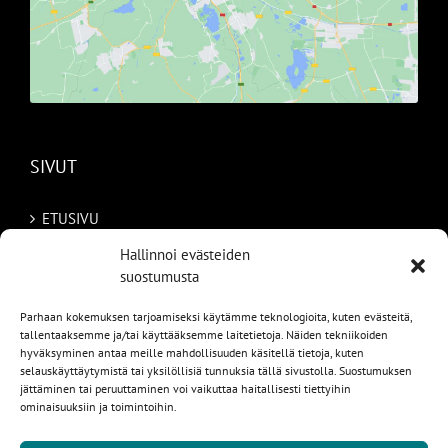
SIVUT
ETUSIVU
Hallinnoi evästeiden
AUTOMME
suostumusta
MYYDYT
Parhaan kokemuksen tarjoamiseksi käytämme teknologioita, kuten evästeitä,
tallentaaksemme ja/tai käyttääksemme laitetietoja. Näiden tekniikoiden
TILAA AUTO RUOTSISTA
hyväksyminen antaa meille mahdollisuuden käsitellä tietoja, kuten
selauskäyttäytymistä tai yksilöllisiä tunnuksia tällä sivustolla. Suostumuksen
PALVELUT
jättäminen tai peruuttaminen voi vaikuttaa haitallisesti tiettyihin
ominaisuuksiin ja toimintoihin.
YHTEYSTIEDOT