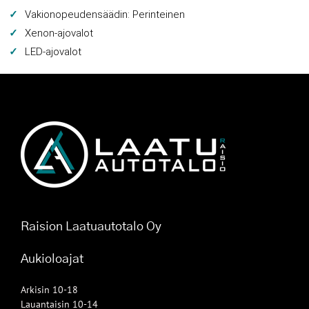
Vakionopeudensäädin: Perinteinen
Xenon-ajovalot
LED-ajovalot
Raision Laatuautotalo Oy
Aukioloajat
Arkisin 10-18
Lauantaisin 10-14