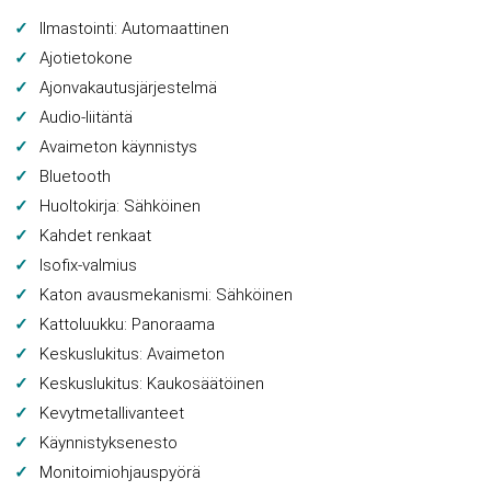
Ilmastointi: Automaattinen
Ajotietokone
Ajonvakautusjärjestelmä
Audio-liitäntä
Avaimeton käynnistys
Bluetooth
Huoltokirja: Sähköinen
Kahdet renkaat
Isofix-valmius
Katon avausmekanismi: Sähköinen
Kattoluukku: Panoraama
Keskuslukitus: Avaimeton
Keskuslukitus: Kaukosäätöinen
Kevytmetallivanteet
Käynnistyksenesto
Monitoimiohjauspyörä