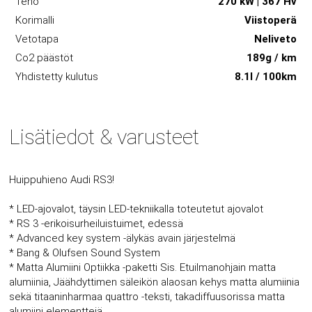
Teho
270 kW | 367 Hv
Korimalli
Viistoperä
Vetotapa
Neliveto
Co2 päästöt
189g / km
Yhdistetty kulutus
8.1l / 100km
Lisätiedot & varusteet
Huippuhieno Audi RS3!
* LED-ajovalot, täysin LED-tekniikalla toteutetut ajovalot
* RS 3 -erikoisurheiluistuimet, edessä
* Advanced key system -älykäs avain järjestelmä
* Bang & Olufsen Sound System
* Matta Alumiini Optiikka -paketti Sis. Etuilmanohjain matta
alumiinia, Jäähdyttimen säleikön alaosan kehys matta alumiinia
sekä titaaninharmaa quattro -teksti, takadiffuusorissa matta
alumiini elementtejä.