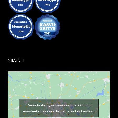
SIJAINTI
Paina tästä hyväksyäksesi markkinointi
evästeet ottaaksesi tämän sisällön käyttöön