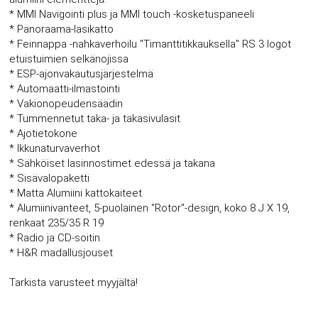
* MMI Navigointi plus ja MMI touch -kosketuspaneeli
* Panoraama-lasikatto
* Feinnappa -nahkaverhoilu "Timanttitikkauksella" RS 3 logot
etuistuimien selkänojissa
* ESP-ajonvakautusjärjestelmä
* Automaatti-ilmastointi
* Vakionopeudensäädin
* Tummennetut taka- ja takasivulasit
* Ajotietokone
* Ikkunaturvaverhot
* Sähköiset lasinnostimet edessä ja takana
* Sisävalopaketti
* Matta Alumiini kattokaiteet
* Alumiinivanteet, 5-puolainen "Rotor"-design, koko 8 J X 19,
renkaat 235/35 R 19
* Radio ja CD-soitin
* H&R madallusjouset
Tarkista varusteet myyjältä!