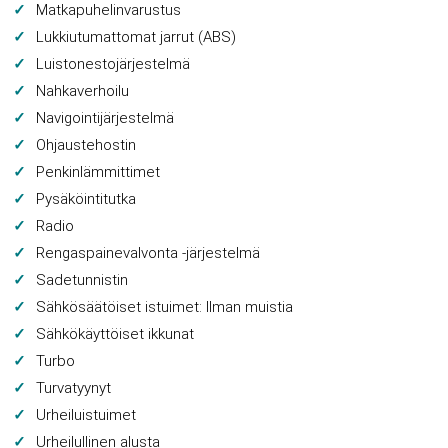
Matkapuhelinvarustus
Lukkiutumattomat jarrut (ABS)
Luistonestojärjestelmä
Nahkaverhoilu
Navigointijärjestelmä
Ohjaustehostin
Penkinlämmittimet
Pysäköintitutka
Radio
Rengaspainevalvonta -järjestelmä
Sadetunnistin
Sähkösäätöiset istuimet: Ilman muistia
Sähkökäyttöiset ikkunat
Turbo
Turvatyynyt
Urheiluistuimet
Urheilullinen alusta