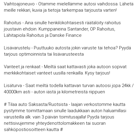
Vaihtoajoneuvo - Otamme mielellämme autosi vaihdossa. Lähetä
meille rekkari, kuvia ja tietoja tarkempaa tarjousta varten!
Rahoitus - Aina sinulle henkilökohtaisesti räätälöity rahoitus
joustavin ehdoin. Kumppaneina Santander, OP Rahoitus,
Lähitapiola Rahoitus ja Danske Finance
Lisävarustelu - Puuttuuko autosta jokin varuste tai tehoa? Pyydä
tarjous optimoinnista tai lisävarusteesta
Vanteet ja renkaat - Meiltä saat kattavasti joka autoon sopivat
merkkikohtaiset vanteet uusilla renkailla. Kysy tarjous!
Lisäturva - Saat meiltä todella kattavan turvan autoosi jopa 24kk /
40000km asti - auton iästä ja kilometreistä riippuen
# Tilaa auto Saksasta/Ruotsista - laajan verkostomme kautta
pystymme toimittamaan sinulle laadukkaan auton haluamillasi
varusteilla alk. vain 3 päivän toimitusajalla! Pyydä tarjous
nettisivujemme yhteydenottolomakkeen tai suoran
sähköpostiosoitteen kautta #