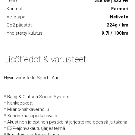
Teho
245 kW | 333 Hv
Korimalli
Farmari
Vetotapa
Neliveto
Co2 päästöt
224g / km
Yhdistetty kulutus
9.7l / 100km
Lisätiedot & varusteet
Hyvin varusteltu Sportti Audi!
* Bang & Olufsen Sound System
* Nahkapaketti
* Milano-nahkaverhoilu
* Xenon-kaasupurkausvalot
* Akustinen ja optinen pysäköintijärjestelmä edessä ja takana
* ESP-ajonvakautusjärjestelmä
* Ilmastointi, automaattinen