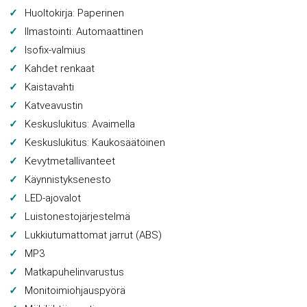
Huoltokirja: Paperinen
Ilmastointi: Automaattinen
Isofix-valmius
Kahdet renkaat
Kaistavahti
Katveavustin
Keskuslukitus: Avaimella
Keskuslukitus: Kaukosäätöinen
Kevytmetallivanteet
Käynnistyksenesto
LED-ajovalot
Luistonestojärjestelmä
Lukkiutumattomat jarrut (ABS)
MP3
Matkapuhelinvarustus
Monitoimiohjauspyörä