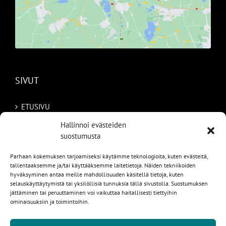
SIVUT
ETUSIVU
Hallinnoi evästeiden
AUTOMME
suostumusta
MYYDYT
Parhaan kokemuksen tarjoamiseksi käytämme teknologioita, kuten evästeitä,
tallentaaksemme ja/tai käyttääksemme laitetietoja. Näiden tekniikoiden
TILAA AUTO RUOTSISTA
hyväksyminen antaa meille mahdollisuuden käsitellä tietoja, kuten
selauskäyttäytymistä tai yksilöllisiä tunnuksia tällä sivustolla. Suostumuksen
PALVELUT
jättäminen tai peruuttaminen voi vaikuttaa haitallisesti tiettyihin
ominaisuuksiin ja toimintoihin.
YHTEYSTIEDOT