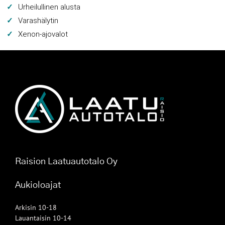
Urheilullinen alusta
Varashälytin
Xenon-ajovalot
Raision Laatuautotalo Oy
Aukioloajat
Arkisin 10-18
Lauantaisin 10-14