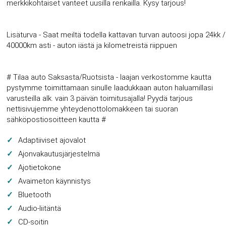
merkkikohtaiset vanteet uusilla renkailla. Kysy tarjous!
Lisäturva - Saat meiltä todella kattavan turvan autoosi jopa 24kk /
40000km asti - auton iästä ja kilometreistä riippuen
# Tilaa auto Saksasta/Ruotsista - laajan verkostomme kautta
pystymme toimittamaan sinulle laadukkaan auton haluamillasi
varusteilla alk. vain 3 päivän toimitusajalla! Pyydä tarjous
nettisivujemme yhteydenottolomakkeen tai suoran
sähköpostiosoitteen kautta #
Adaptiiviset ajovalot
Ajonvakautusjärjestelmä
Ajotietokone
Avaimeton käynnistys
Bluetooth
Audio-liitäntä
CD-soitin