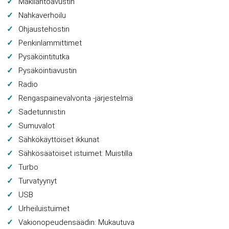
Mäkilähtöavustin
Nahkaverhoilu
Ohjaustehostin
Penkinlämmittimet
Pysäköintitutka
Pysäköintiavustin
Radio
Rengaspainevalvonta -järjestelmä
Sadetunnistin
Sumuvalot
Sähkökäyttöiset ikkunat
Sähkösäätöiset istuimet: Muistilla
Turbo
Turvatyynyt
USB
Urheiluistuimet
Vakionopeudensäädin: Mukautuva