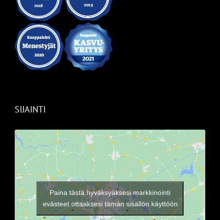
SIJAINTI
Paina tästä hyväksyäksesi markkinointi
evästeet ottaaksesi tämän sisällön käyttöön