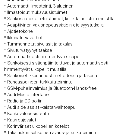
* Automaatti-ilmastointi, 3-alueinen
* Ilmastoidut mukavuusistuimet
* Sähkösäätöiset etuistuimet, kuljettajan istuin muistilla
* Adaptiivinen vakionopeussäädin etäisyystutkalla
* Ajotietokone
* Ikkunaturvaverhot
* Tummennetut sivulasit ja takalasi
* Sivuturvatyynyt taakse
* Automaattisesti himmentyvä sisäpeili
* Sähköisesti sisäänpäin taittuvat ja automaattisesti
himmentyvät ulkopeilit muistilla
* Sähköiset ikkunannostimet edessä ja takana
* Rengaspaineen tarkkailutoiminto
* GSM-puhelinvalmius ja Bluetooth-Hands-free
* Audi Music Interface
* Radio ja CD-soitin
* Audi side assist -kaistanvaihtoapu
* Kaukovaloassistentti
* Kaarreajovalot
* Korinväriset ulkopeilien kotelot
* Takaluukun sähköinen avaus- ja sulkutoiminto