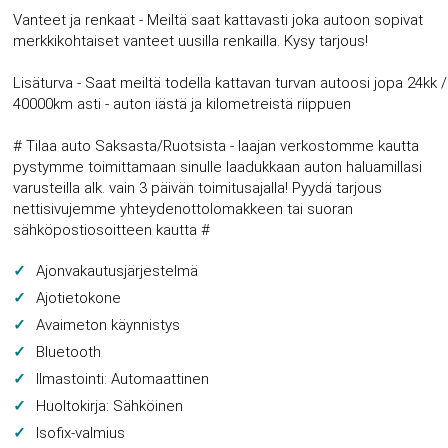
Vanteet ja renkaat - Meiltä saat kattavasti joka autoon sopivat
merkkikohtaiset vanteet uusilla renkailla. Kysy tarjous!
Lisäturva - Saat meiltä todella kattavan turvan autoosi jopa 24kk /
40000km asti - auton iästä ja kilometreistä riippuen
# Tilaa auto Saksasta/Ruotsista - laajan verkostomme kautta
pystymme toimittamaan sinulle laadukkaan auton haluamillasi
varusteilla alk. vain 3 päivän toimitusajalla! Pyydä tarjous
nettisivujemme yhteydenottolomakkeen tai suoran
sähköpostiosoitteen kautta #
Ajonvakautusjärjestelmä
Ajotietokone
Avaimeton käynnistys
Bluetooth
Ilmastointi: Automaattinen
Huoltokirja: Sähköinen
Isofix-valmius