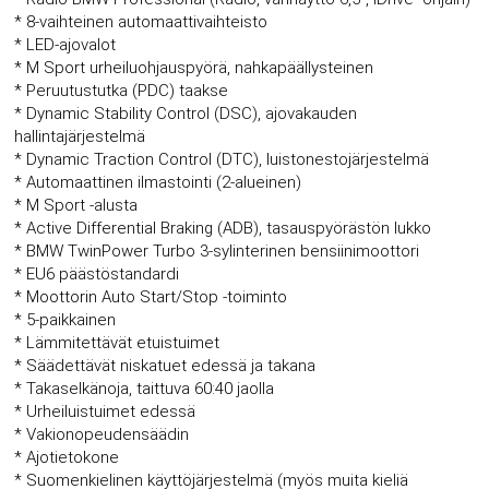
* 8-vaihteinen automaattivaihteisto
* LED-ajovalot
* M Sport urheiluohjauspyörä, nahkapäällysteinen
* Peruutustutka (PDC) taakse
* Dynamic Stability Control (DSC), ajovakauden
hallintajärjestelmä
* Dynamic Traction Control (DTC), luistonestojärjestelmä
* Automaattinen ilmastointi (2-alueinen)
* M Sport -alusta
* Active Differential Braking (ADB), tasauspyörästön lukko
* BMW TwinPower Turbo 3-sylinterinen bensiinimoottori
* EU6 päästöstandardi
* Moottorin Auto Start/Stop -toiminto
* 5-paikkainen
* Lämmitettävät etuistuimet
* Säädettävät niskatuet edessä ja takana
* Takaselkänoja, taittuva 60:40 jaolla
* Urheiluistuimet edessä
* Vakionopeudensäädin
* Ajotietokone
* Suomenkielinen käyttöjärjestelmä (myös muita kieliä