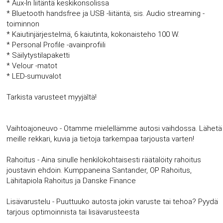
* Aux-In liitäntä keskikonsolissa
* Bluetooth handsfree ja USB -liitäntä, sis. Audio streaming -
toiminnon
* Kaiutinjärjestelmä, 6 kaiutinta, kokonaisteho 100 W.
* Personal Profile -avainprofiili
* Säilytystilapaketti
* Velour -matot
* LED-sumuvalot
Tarkista varusteet myyjältä!
Vaihtoajoneuvo - Otamme mielellämme autosi vaihdossa. Lähetä
meille rekkari, kuvia ja tietoja tarkempaa tarjousta varten!
Rahoitus - Aina sinulle henkilökohtaisesti räätälöity rahoitus
joustavin ehdoin. Kumppaneina Santander, OP Rahoitus,
Lähitapiola Rahoitus ja Danske Finance
Lisävarustelu - Puuttuuko autosta jokin varuste tai tehoa? Pyydä
tarjous optimoinnista tai lisävarusteesta