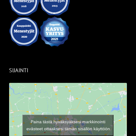
SIJAINTI
Paina tästä hyväksyäksesi markkinointi
evästeet ottaaksesi tämän sisällön käyttöön