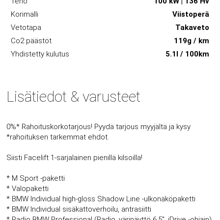
Teho
100 kW | 136 Hv
Korimalli
Viistoperä
Vetotapa
Takaveto
Co2 päästöt
119g / km
Yhdistetty kulutus
5.1l / 100km
Lisätiedot & varusteet
0%* Rahoituskorkotarjous! Pyydä tarjous myyjältä ja kysy
*rahoituksen tarkemmat ehdot.
Siisti Facelift 1-sarjalainen pienillä kilsoilla!
* M Sport -paketti
* Valopaketti
* BMW Individual high-gloss Shadow Line -ulkonäköpaketti
* BMW Individual sisäkattoverhoilu, antrasiitti
* Radio BMW Professional (Radio, värinäyttö 6,5", iDrive -ohjain)