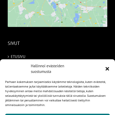
SIVUT
ETUSIVU
Hallinnoi evästeiden
AUTOMME
suostumusta
MYYDYT
Parhaan kokemuksen tarjoamiseksi käytämme teknologioita, kuten evästeitä,
tallentaaksemme ja/tai käyttääksemme laitetietoja. Näiden tekniikoiden
TILAA AUTO RUOTSISTA
hyväksyminen antaa meille mahdollisuuden käsitellä tietoja, kuten
selauskäyttäytymistä tai yksilöllisiä tunnuksia tällä sivustolla. Suostumuksen
PALVELUT
jättäminen tai peruuttaminen voi vaikuttaa haitallisesti tiettyihin
ominaisuuksiin ja toimintoihin.
YHTEYSTIEDOT