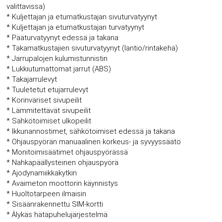
valittavissa)
* Kuljettajan ja etumatkustajan sivuturvatyynyt
* Kuljettajan ja etumatkustajan turvatyynyt
* Pääturvatyynyt edessä ja takana
* Takamatkustajien sivuturvatyynyt (lantio/rintakehä)
* Jarrupalojen kulumistunnistin
* Lukkiutumattomat jarrut (ABS)
* Takajarrulevyt
* Tuuletetut etujarrulevyt
* Korinväriset sivupeilit
* Lämmitettävät sivupeilit
* Sähkötoimiset ulkopeilit
* Ikkunannostimet, sähkötoimiset edessä ja takana
* Ohjauspyörän manuaalinen korkeus- ja syvyyssäätö
* Monitoimisäätimet ohjauspyörässä
* Nahkapäällysteinen ohjauspyörä
* Ajodynamiikkakytkin
* Avaimeton moottorin käynnistys
* Huoltotarpeen ilmaisin
* Sisäänrakennettu SIM-kortti
* Älykäs hätäpuhelujärjestelmä