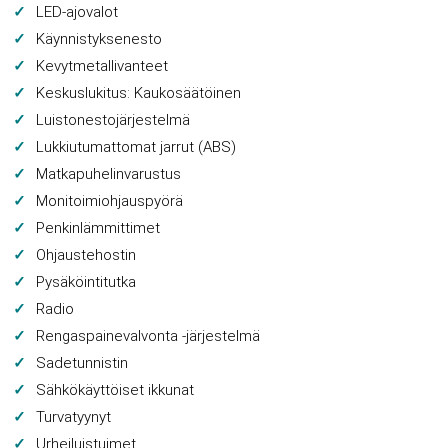
LED-ajovalot
Käynnistyksenesto
Kevytmetallivanteet
Keskuslukitus: Kaukosäätöinen
Luistonestojärjestelmä
Lukkiutumattomat jarrut (ABS)
Matkapuhelinvarustus
Monitoimiohjauspyörä
Penkinlämmittimet
Ohjaustehostin
Pysäköintitutka
Radio
Rengaspainevalvonta -järjestelmä
Sadetunnistin
Sähkökäyttöiset ikkunat
Turvatyynyt
Urheiluistuimet