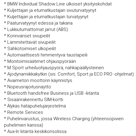
* BMW Individual Shadow Line ulkoiset yksityiskohdat
* Kuljettajan ja etumatkustajan sivuturvatyynyt
* Kuljettajan ja etumatkustajan turvatyynyt
* Pääturvatyynyt edessä ja takana
* Lukkiutumattomat jarrut (ABS)
* Korinväriset sivupeilit
* Lämmitettävät sivupeilit
* Sähkötoimiset ulkopeilit
* Automaattisesti himmentyvä taustapeili
* Monitoimisäätimet ohjauspyörään
* M Sport urheiluohjauspyörä, nahkapäällysteinen
* Ajodynamiikkakytkin (sis. Comfort, Sport ja ECO PRO -ohjelmat)
* Avaimeton moottorin käynnistys
* Nopeusrajoitusnäyttö
* Bluetooth handsfree Business ja USB -liitäntä
* Sisäänrakennettu SIM-kortti
* Älykäs hätäpuhelujärjestelmä
* Remote Services
* Puhelinvarustus, jossa Wireless Charging (yhteensopivien
puhelimien kanssa)
* Aux-In liitäntä keskikonsolissa