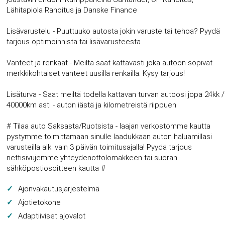
Lähitapiola Rahoitus ja Danske Finance
Lisävarustelu - Puuttuuko autosta jokin varuste tai tehoa? Pyydä
tarjous optimoinnista tai lisävarusteesta
Vanteet ja renkaat - Meiltä saat kattavasti joka autoon sopivat
merkkikohtaiset vanteet uusilla renkailla. Kysy tarjous!
Lisäturva - Saat meiltä todella kattavan turvan autoosi jopa 24kk /
40000km asti - auton iästä ja kilometreistä riippuen
# Tilaa auto Saksasta/Ruotsista - laajan verkostomme kautta
pystymme toimittamaan sinulle laadukkaan auton haluamillasi
varusteilla alk. vain 3 päivän toimitusajalla! Pyydä tarjous
nettisivujemme yhteydenottolomakkeen tai suoran
sähköpostiosoitteen kautta #
Ajonvakautusjärjestelmä
Ajotietokone
Adaptiiviset ajovalot