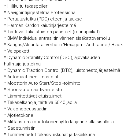
* Hiilikuitu takaspoileri
* Navigointijärjestelmä Professional
* Peruutustutka (PDC) eteen ja taakse
* Harman Kardon kaiutinjärjestelmä
* Taittuvat takaistuinten pääntuet (reunapaikat)
* BMW Individual antrasiitin värinen sisäkattoverhoilu
* Kangas/Alcantara -verhoilu 'Hexagon' - Anthracite / Black
* Valopaketti
* Dynamic Stability Control (DSC), ajovakauden
hallintajärjestelmä
* Dynamic Traction Control (DTC), luistonestojärjestelmä
* Automaattinen ilmastointi
* Moottorin Auto Start/Stop -toiminto
* Sport-automaattivaihteisto
* Lämmitettävät etuistuimet
* Takaselkänoja, taittuva 60:40 jaolla
* Vakionopeussäädin
* Ajotietokone
* Mittariston ajotietokonenäyttö laajennetulla sisällöllä
* Sadetunnistin
* Tummennetut takasivuikkunat ja takaikkuna