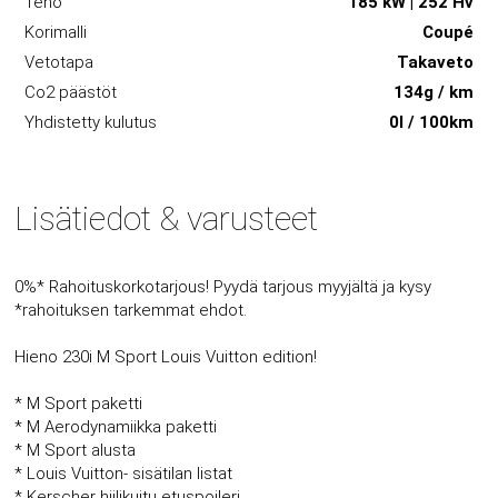
Teho
185 kW | 252 Hv
Korimalli
Coupé
Vetotapa
Takaveto
Co2 päästöt
134g / km
Yhdistetty kulutus
0l / 100km
Lisätiedot & varusteet
0%* Rahoituskorkotarjous! Pyydä tarjous myyjältä ja kysy
*rahoituksen tarkemmat ehdot.
Hieno 230i M Sport Louis Vuitton edition!
* M Sport paketti
* M Aerodynamiikka paketti
* M Sport alusta
* Louis Vuitton- sisätilan listat
* Kerscher hiilikuitu etuspoileri