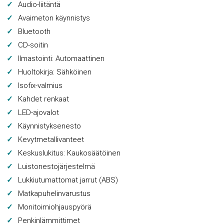
Audio-liitäntä
Avaimeton käynnistys
Bluetooth
CD-soitin
Ilmastointi: Automaattinen
Huoltokirja: Sähköinen
Isofix-valmius
Kahdet renkaat
LED-ajovalot
Käynnistyksenesto
Kevytmetallivanteet
Keskuslukitus: Kaukosäätöinen
Luistonestojärjestelmä
Lukkiutumattomat jarrut (ABS)
Matkapuhelinvarustus
Monitoimiohjauspyörä
Penkinlämmittimet