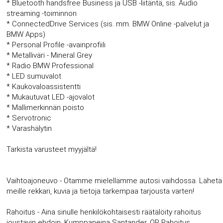
* Bluetooth handsfree Business ja USB -liitäntä, sis. Audio
streaming -toiminnon
* ConnectedDrive Services (sis. mm. BMW Online -palvelut ja
BMW Apps)
* Personal Profile -avainprofiili
* Metalliväri - Mineral Grey
* Radio BMW Professional
* LED sumuvalot
* Kaukovaloassistentti
* Mukautuvat LED -ajovalot
* Mallimerkinnän poisto
* Servotronic
* Varashälytin
Tarkista varusteet myyjältä!
Vaihtoajoneuvo - Otamme mielellämme autosi vaihdossa. Lähetä
meille rekkari, kuvia ja tietoja tarkempaa tarjousta varten!
Rahoitus - Aina sinulle henkilökohtaisesti räätälöity rahoitus
joustavin ehdoin. Kumppaneina Santander, OP Rahoitus,