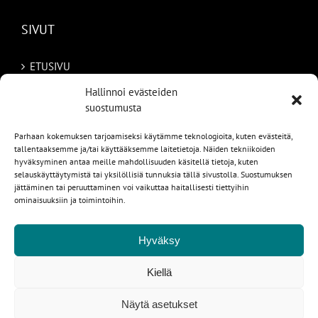
SIVUT
ETUSIVU
Hallinnoi evästeiden
AUTOMME
suostumusta
MYYDYT
Parhaan kokemuksen tarjoamiseksi käytämme teknologioita, kuten evästeitä,
tallentaaksemme ja/tai käyttääksemme laitetietoja. Näiden tekniikoiden
TILAA AUTO RUOTSISTA
hyväksyminen antaa meille mahdollisuuden käsitellä tietoja, kuten
selauskäyttäytymistä tai yksilöllisiä tunnuksia tällä sivustolla. Suostumuksen
PALVELUT
jättäminen tai peruuttaminen voi vaikuttaa haitallisesti tiettyihin
ominaisuuksiin ja toimintoihin.
YHTEYSTIEDOT
Hyväksy
Kiellä
1
Näytä asetukset