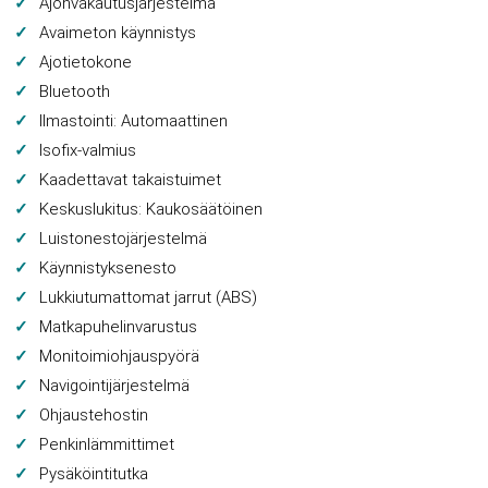
Ajonvakautusjärjestelmä
Avaimeton käynnistys
Ajotietokone
Bluetooth
Ilmastointi: Automaattinen
Isofix-valmius
Kaadettavat takaistuimet
Keskuslukitus: Kaukosäätöinen
Luistonestojärjestelmä
Käynnistyksenesto
Lukkiutumattomat jarrut (ABS)
Matkapuhelinvarustus
Monitoimiohjauspyörä
Navigointijärjestelmä
Ohjaustehostin
Penkinlämmittimet
Pysäköintitutka