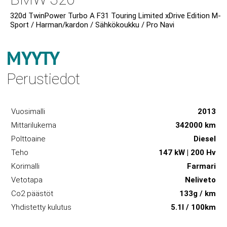
320d TwinPower Turbo A F31 Touring Limited xDrive Edition M-
Sport / Harman/kardon / Sähkökoukku / Pro Navi
MYYTY
Perustiedot
Vuosimalli
2013
Mittarilukema
342000 km
Polttoaine
Diesel
Teho
147 kW | 200 Hv
Korimalli
Farmari
Vetotapa
Neliveto
Co2 päästöt
133g / km
Yhdistetty kulutus
5.1l / 100km