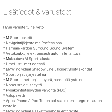
Lisätiedot & varusteet
Hyvin varusteltu neliveto!
* M Sport paketti
* Navigointijärjestelmä Professional
* Harman/kardon Surround Sound System
* Vetokoukku, elektronisesti auton alle taittuva
* Mukautuva M Sport -alusta
* Urheiluistuimet edessä
* BMW Individual Shadow Line ulkoiset yksityiskohdat
* Sport ohjausjärjestelmä
* M Sport urheiluohjauspyörä, nahkapäällysteinen
* Nopeusrajoitusnäyttö
* Pysäköintietäisyyden valvonta (PDC)
* Valopaketti
* Apps iPhone / iPod Touch aplikaatioiden integrointi auton
näytölle
* BMW Individual sisäkattoverhoilu Anthracite