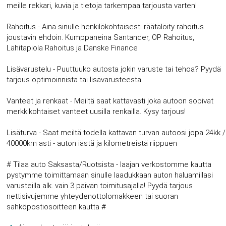
meille rekkari, kuvia ja tietoja tarkempaa tarjousta varten!
Rahoitus - Aina sinulle henkilökohtaisesti räätälöity rahoitus
joustavin ehdoin. Kumppaneina Santander, OP Rahoitus,
Lähitapiola Rahoitus ja Danske Finance
Lisävarustelu - Puuttuuko autosta jokin varuste tai tehoa? Pyydä
tarjous optimoinnista tai lisävarusteesta
Vanteet ja renkaat - Meiltä saat kattavasti joka autoon sopivat
merkkikohtaiset vanteet uusilla renkailla. Kysy tarjous!
Lisäturva - Saat meiltä todella kattavan turvan autoosi jopa 24kk /
40000km asti - auton iästä ja kilometreistä riippuen
# Tilaa auto Saksasta/Ruotsista - laajan verkostomme kautta
pystymme toimittamaan sinulle laadukkaan auton haluamillasi
varusteilla alk. vain 3 päivän toimitusajalla! Pyydä tarjous
nettisivujemme yhteydenottolomakkeen tai suoran
sähköpostiosoitteen kautta #