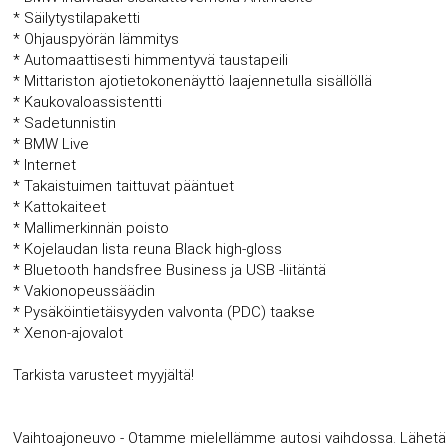
* Säilytystilapaketti
* Ohjauspyörän lämmitys
* Automaattisesti himmentyvä taustapeili
* Mittariston ajotietokonenäyttö laajennetulla sisällöllä
* Kaukovaloassistentti
* Sadetunnistin
* BMW Live
* Internet
* Takaistuimen taittuvat pääntuet
* Kattokaiteet
* Mallimerkinnän poisto
* Kojelaudan lista reuna Black high-gloss
* Bluetooth handsfree Business ja USB -liitäntä
* Vakionopeussäädin
* Pysäköintietäisyyden valvonta (PDC) taakse
* Xenon-ajovalot
Tarkista varusteet myyjältä!
Vaihtoajoneuvo - Otamme mielellämme autosi vaihdossa. Lähetä