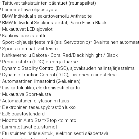
* Taittuvat takaistuinten pääntuet (reunapaikat)
* Lämmitettävä ohjauspyörä
* BMW Individual sisäkattoverhoilu Anthracite
* BMW Individual Sisäkoristelistat, Piano Finish Black
* Mukautuvat LED ajovalot
* Kaukovaloassistentti
* Sport -ohjausjärjestelmä (sis. Servotronic)* 8-vaihteinen automaat
* Sport-automaattivaihteisto
* Nahkaverhoilu Dakota - Coral Red/Black highlight / Black
* Peruutustutka (PDC) eteen ja taakse
* Dynamic Stability Control (DSC), ajovakauden hallintajärjestelmä
* Dynamic Traction Control (DTC), luistonestojärjestelmä
* Automaattinen ilmastointi (2-alueinen)
* Lasikattoluukku, elektronisesti ohjattu
* Mukautuva Sport-alusta
* Automaattinen öljytason mittaus
* Elektroninen tasauspyörästön lukko
* EU6 päästöstandardi
* Moottorin Auto Start/Stop -toiminto
* Lämmitettävät etuistuimet
* Etuistuinten ristiseläntuki, elektronisesti säädettävä