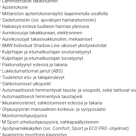
* Lämmitettävät takaistuimet
* Ajotietokone
* Mittariston ajotietokonenäyttö laajennetulla sisällöllä
* Sadetunnistin (sis. ajovalojen hämärätunnistin)
* Häikäisyä estävä tuulilasin harmaa yläreuna
* Aurinkosuoja takaikkunaan, elektroninen
* Aurinkosuojat takasivuikkunoihin, mekaaniset
* BMW Individual Shadow Line ulkoiset yksityiskohdat
* Kuljettajan ja etumatkustajan sivuturvatyynyt
* Kuljettajan ja etumatkustajan turvatyynyt
* Pääturvatyynyt edessä ja takana
* Lukkiutumattomat jarrut (ABS)
* Tuuletetut etu- ja takajarrulevyt
* Sähkötoimiset ulkopeilit
* Automaattisesti himmentyvät tausta- ja sivupeilit, sekä taittuvat siv
* Automaattisesti himmentyvä taustapeili
* Ikkunannostimet, sähkötoimiset edessä ja takana
* Ohjauspyörän manuaalinen korkeus- ja syvyyssäätö
* Monitoimiohjauspyörä
* M Sport urheiluohjauspyörä, nahkapäällysteinen
* Ajodynamiikkakytkin (sis. Comfort, Sport ja ECO PRO -ohjelmat)
* Avaimeton moottorin käynnistys