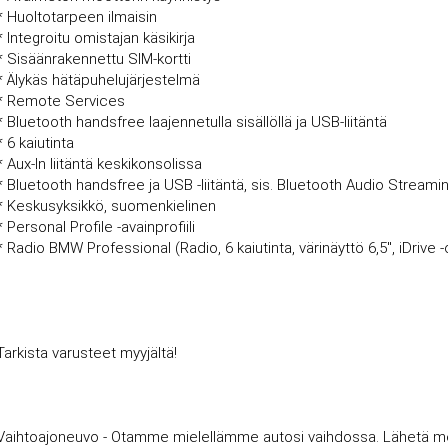
* Huoltotarpeen ilmaisin
* Integroitu omistajan käsikirja
* Sisäänrakennettu SIM-kortti
* Älykäs hätäpuhelujärjestelmä
* Remote Services
* Bluetooth handsfree laajennetulla sisällöllä ja USB-liitäntä
* 6 kaiutinta
* Aux-In liitäntä keskikonsolissa
* Bluetooth handsfree ja USB -liitäntä, sis. Bluetooth Audio Streami
* Keskusyksikkö, suomenkielinen
* Personal Profile -avainprofiili
* Radio BMW Professional (Radio, 6 kaiutinta, värinäyttö 6,5", iDrive -
Tarkista varusteet myyjältä!
Vaihtoajoneuvo - Otamme mielellämme autosi vaihdossa. Lähetä meille