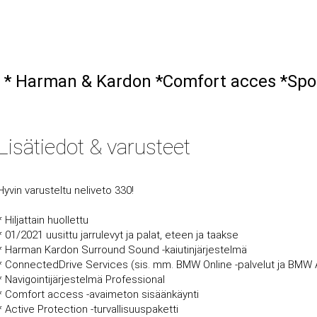
t * Harman & Kardon *Comfort acces *Spo
Lisätiedot & varusteet
Hyvin varusteltu neliveto 330!
* Hiljattain huollettu
* 01/2021 uusittu jarrulevyt ja palat, eteen ja taakse
* Harman Kardon Surround Sound -kaiutinjärjestelmä
* ConnectedDrive Services (sis. mm. BMW Online -palvelut ja BMW
* Navigointijärjestelmä Professional
* Comfort access -avaimeton sisäänkäynti
* Active Protection -turvallisuuspaketti