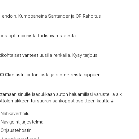
avin ehdoin. Kumppaneina Santander ja OP Rahoitus
jous optimoinnista tai lisävarusteesta
kohtaiset vanteet uusilla renkailla. Kysy tarjous!
0000km asti - auton iästä ja kilometreistä riippuen
amaan sinulle laadukkaan auton haluamillasi varusteilla alk.
nottolomakkeen tai suoran sähköpostiosoitteen kautta #
Nahkaverhoilu
Navigointijärjestelmä
Ohjaustehostin
Penkinlämmittimet