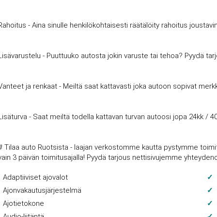
Rahoitus - Aina sinulle henkilökohtaisesti räätälöity rahoitus joust
Lisävarustelu - Puuttuuko autosta jokin varuste tai tehoa? Pyydä tar
Vanteet ja renkaat - Meiltä saat kattavasti joka autoon sopivat merkki
Lisäturva - Saat meiltä todella kattavan turvan autoosi jopa 24kk / 4
# Tilaa auto Ruotsista - laajan verkostomme kautta pystymme toimitt
vain 3 päivän toimitusajalla! Pyydä tarjous nettisivujemme yhteyde
Adaptiiviset ajovalot
Ajonvakautusjärjestelmä
Ajotietokone
Audio-liitäntä