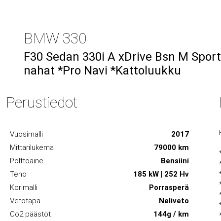
BMW 330
F30 Sedan 330i A xDrive Bsn M Spor
nahat *Pro Navi *Kattoluukku
Perustiedot
Vuosimalli
2017
Mittarilukema
79000 km
Polttoaine
Bensiini
Teho
185 kW | 252 Hv
Korimalli
Porrasperä
Vetotapa
Neliveto
Co2 päästöt
144g / km