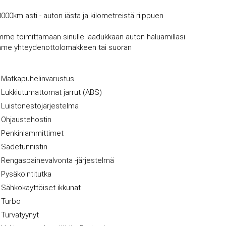
0000km asti - auton iästä ja kilometreistä riippuen
mme toimittamaan sinulle laadukkaan auton haluamillasi
vujemme yhteydenottolomakkeen tai suoran
Matkapuhelinvarustus
Lukkiutumattomat jarrut (ABS)
Luistonestojärjestelmä
Ohjaustehostin
Penkinlämmittimet
Sadetunnistin
Rengaspainevalvonta -järjestelmä
Pysäköintitutka
Sähkökäyttöiset ikkunat
Turbo
Turvatyynyt