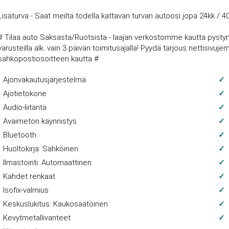
Lisäturva - Saat meiltä todella kattavan turvan autoosi jopa 24kk / 4
# Tilaa auto Saksasta/Ruotsista - laajan verkostomme kautta pysty
varusteilla alk. vain 3 päivän toimitusajalla! Pyydä tarjous nettisi
sähköpostiosoitteen kautta #
Ajonvakautusjärjestelmä
Ajotietokone
Audio-liitäntä
Avaimeton käynnistys
Bluetooth
Huoltokirja: Sähköinen
Ilmastointi: Automaattinen
Kahdet renkaat
Isofix-valmius
Keskuslukitus: Kaukosäätöinen
Kevytmetallivanteet