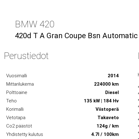
BMW 420
420d T A Gran Coupe Bsn Automatic 
Perustiedot
Vuosimalli
2014
Mittarilukema
224000 km
Polttoaine
Diesel
Teho
135 kW | 184 Hv
Korimalli
Viistoperä
Vetotapa
Takaveto
Co2 päästöt
124g / km
Yhdistetty kulutus
4.7l / 100km