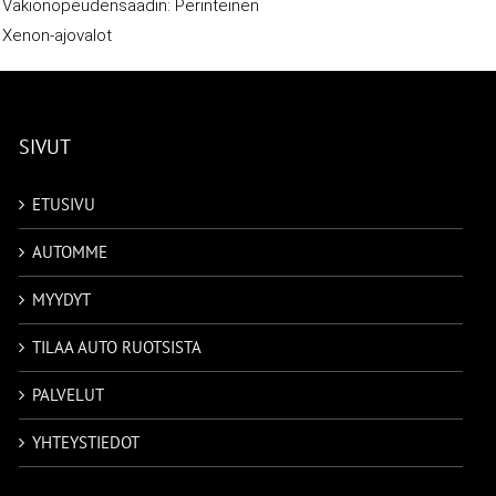
Vakionopeudensäädin: Perinteinen
Xenon-ajovalot
SIVUT
ETUSIVU
AUTOMME
MYYDYT
TILAA AUTO RUOTSISTA
PALVELUT
YHTEYSTIEDOT