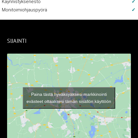
Käynnistyksenesto
Monitoimiohjauspyörä
SIJAINTI
Paina tästä hyväksyäksesi markkinointi
evästeet ottaaksesi tämän sisällön käyttöön