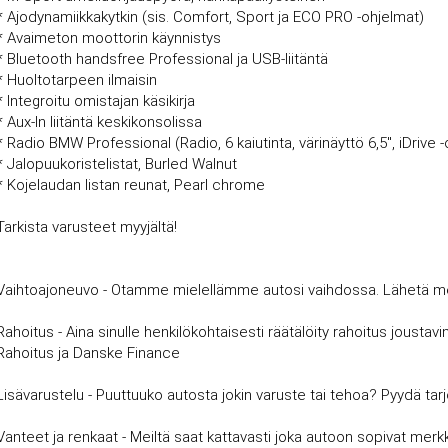
* Ajodynamiikkakytkin (sis. Comfort, Sport ja ECO PRO -ohjelmat)
* Avaimeton moottorin käynnistys
* Bluetooth handsfree Professional ja USB-liitäntä
* Huoltotarpeen ilmaisin
* Integroitu omistajan käsikirja
* Aux-In liitäntä keskikonsolissa
* Radio BMW Professional (Radio, 6 kaiutinta, värinäyttö 6,5", iDrive -
* Jalopuukoristelistat, Burled Walnut
* Kojelaudan listan reunat, Pearl chrome
Tarkista varusteet myyjältä!
Vaihtoajoneuvo - Otamme mielellämme autosi vaihdossa. Lähetä meille
Rahoitus - Aina sinulle henkilökohtaisesti räätälöity rahoitus joust
Rahoitus ja Danske Finance
Lisävarustelu - Puuttuuko autosta jokin varuste tai tehoa? Pyydä tar
Vanteet ja renkaat - Meiltä saat kattavasti joka autoon sopivat merkki