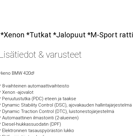
*Xenon *Tutkat *Jalopuut *M-Sport ratti
Lisätiedot & varusteet
Hieno BMW 420d!
* 8-vaihteinen automaattivaihteisto
* Xenon -ajovalot
* Peruutustutka (PDC) eteen ja taakse
* Dynamic Stability Control (DSC), ajovakauden hallintajärjestelmä
* Dynamic Traction Control (DTC), luistonestojärjestelmä
* Automaattinen ilmastointi (2-alueinen)
* Diesel-hiukkassuodatin (DPF)
* Elektroninen tasauspyörästön lukko