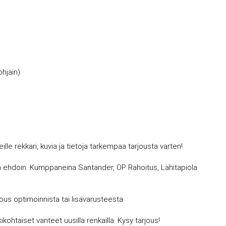
ohjain)
 rekkari, kuvia ja tietoja tarkempaa tarjousta varten!
avin ehdoin. Kumppaneina Santander, OP Rahoitus, Lähitapiola
jous optimoinnista tai lisävarusteesta
kohtaiset vanteet uusilla renkailla. Kysy tarjous!