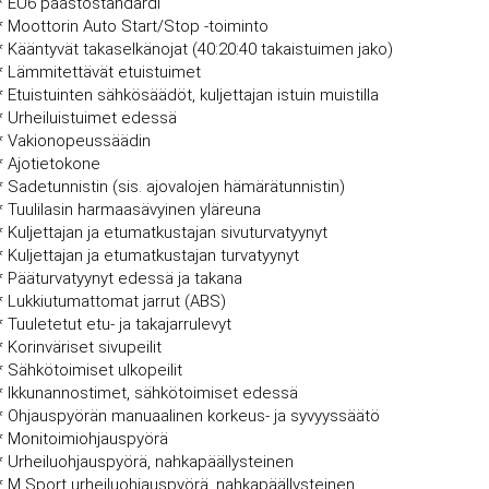
* EU6 päästöstandardi
* Moottorin Auto Start/Stop -toiminto
* Kääntyvät takaselkänojat (40:20:40 takaistuimen jako)
* Lämmitettävät etuistuimet
* Etuistuinten sähkösäädöt, kuljettajan istuin muistilla
* Urheiluistuimet edessä
* Vakionopeussäädin
* Ajotietokone
* Sadetunnistin (sis. ajovalojen hämärätunnistin)
* Tuulilasin harmaasävyinen yläreuna
* Kuljettajan ja etumatkustajan sivuturvatyynyt
* Kuljettajan ja etumatkustajan turvatyynyt
* Pääturvatyynyt edessä ja takana
* Lukkiutumattomat jarrut (ABS)
* Tuuletetut etu- ja takajarrulevyt
* Korinväriset sivupeilit
* Sähkötoimiset ulkopeilit
* Ikkunannostimet, sähkötoimiset edessä
* Ohjauspyörän manuaalinen korkeus- ja syvyyssäätö
* Monitoimiohjauspyörä
* Urheiluohjauspyörä, nahkapäällysteinen
* M Sport urheiluohjauspyörä, nahkapäällysteinen