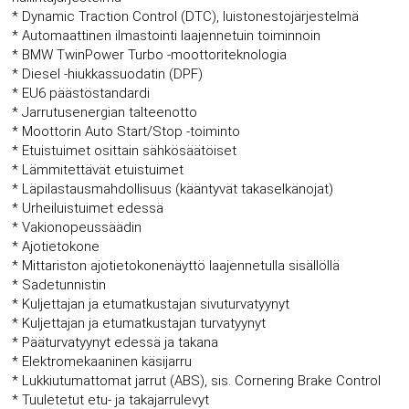
* Dynamic Traction Control (DTC), luistonestojärjestelmä
* Automaattinen ilmastointi laajennetuin toiminnoin
* BMW TwinPower Turbo -moottoriteknologia
* Diesel -hiukkassuodatin (DPF)
* EU6 päästöstandardi
* Jarrutusenergian talteenotto
* Moottorin Auto Start/Stop -toiminto
* Etuistuimet osittain sähkösäätöiset
* Lämmitettävät etuistuimet
* Läpilastausmahdollisuus (kääntyvät takaselkänojat)
* Urheiluistuimet edessä
* Vakionopeussäädin
* Ajotietokone
* Mittariston ajotietokonenäyttö laajennetulla sisällöllä
* Sadetunnistin
* Kuljettajan ja etumatkustajan sivuturvatyynyt
* Kuljettajan ja etumatkustajan turvatyynyt
* Pääturvatyynyt edessä ja takana
* Elektromekaaninen käsijarru
* Lukkiutumattomat jarrut (ABS), sis. Cornering Brake Control
* Tuuletetut etu- ja takajarrulevyt