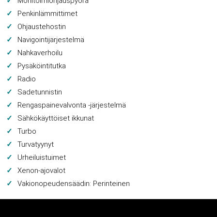
Monitoimiohjauspyörä
Penkinlämmittimet
Ohjaustehostin
Navigointijärjestelmä
Nahkaverhoilu
Pysäköintitutka
Radio
Sadetunnistin
Rengaspainevalvonta -järjestelmä
Sähkökäyttöiset ikkunat
Turbo
Turvatyynyt
Urheiluistuimet
Xenon-ajovalot
Vakionopeudensäädin: Perinteinen