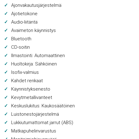
Ajonvakautusjärjestelmä
Ajotietokone
Audio-liitäntä
Avaimeton käynnistys
Bluetooth
CD-soitin
Ilmastointi: Automaattinen
Huoltokirja: Sähköinen
Isofix-valmius
Kahdet renkaat
Käynnistyksenesto
Kevytmetallivanteet
Keskuslukitus: Kaukosäätöinen
Luistonestojärjestelmä
Lukkiutumattomat jarrut (ABS)
Matkapuhelinvarustus