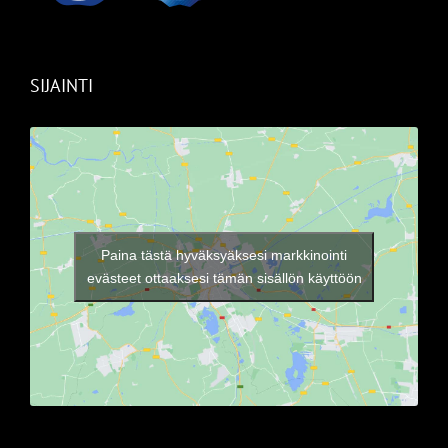
SIJAINTI
Paina tästä hyväksyäksesi markkinointi
evästeet ottaaksesi tämän sisällön käyttöön