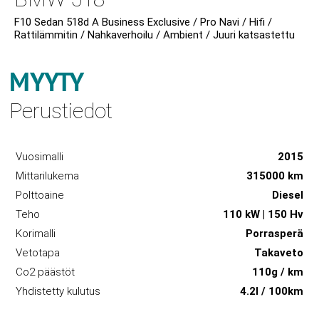
F10 Sedan 518d A Business Exclusive / Pro Navi / Hifi /
Rattilämmitin / Nahkaverhoilu / Ambient / Juuri katsastettu
MYYTY
Perustiedot
Vuosimalli
2015
Mittarilukema
315000 km
Polttoaine
Diesel
Teho
110 kW | 150 Hv
Korimalli
Porrasperä
Vetotapa
Takaveto
Co2 päästöt
110g / km
Yhdistetty kulutus
4.2l / 100km