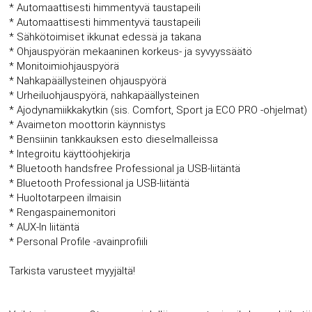
* Automaattisesti himmentyvä taustapeili
* Automaattisesti himmentyvä taustapeili
* Sähkötoimiset ikkunat edessä ja takana
* Ohjauspyörän mekaaninen korkeus- ja syvyyssäätö
* Monitoimiohjauspyörä
* Nahkapäällysteinen ohjauspyörä
* Urheiluohjauspyörä, nahkapäällysteinen
* Ajodynamiikkakytkin (sis. Comfort, Sport ja ECO PRO -ohjelmat)
* Avaimeton moottorin käynnistys
* Bensiinin tankkauksen esto dieselmalleissa
* Integroitu käyttöohjekirja
* Bluetooth handsfree Professional ja USB-liitäntä
* Bluetooth Professional ja USB-liitäntä
* Huoltotarpeen ilmaisin
* Rengaspainemonitori
* AUX-In liitäntä
* Personal Profile -avainprofiili
Tarkista varusteet myyjältä!