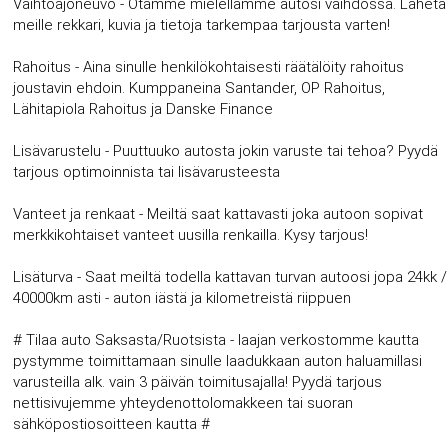
Vaihtoajoneuvo - Otamme mielellämme autosi vaihdossa. Lähetä
meille rekkari, kuvia ja tietoja tarkempaa tarjousta varten!
Rahoitus - Aina sinulle henkilökohtaisesti räätälöity rahoitus
joustavin ehdoin. Kumppaneina Santander, OP Rahoitus,
Lähitapiola Rahoitus ja Danske Finance
Lisävarustelu - Puuttuuko autosta jokin varuste tai tehoa? Pyydä
tarjous optimoinnista tai lisävarusteesta
Vanteet ja renkaat - Meiltä saat kattavasti joka autoon sopivat
merkkikohtaiset vanteet uusilla renkailla. Kysy tarjous!
Lisäturva - Saat meiltä todella kattavan turvan autoosi jopa 24kk /
40000km asti - auton iästä ja kilometreistä riippuen
# Tilaa auto Saksasta/Ruotsista - laajan verkostomme kautta
pystymme toimittamaan sinulle laadukkaan auton haluamillasi
varusteilla alk. vain 3 päivän toimitusajalla! Pyydä tarjous
nettisivujemme yhteydenottolomakkeen tai suoran
sähköpostiosoitteen kautta #