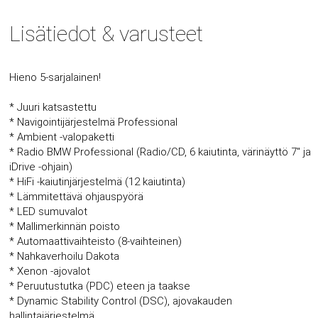
Lisätiedot & varusteet
Hieno 5-sarjalainen!
* Juuri katsastettu
* Navigointijärjestelmä Professional
* Ambient -valopaketti
* Radio BMW Professional (Radio/CD, 6 kaiutinta, värinäyttö 7" ja
iDrive -ohjain)
* HiFi -kaiutinjärjestelmä (12 kaiutinta)
* Lämmitettävä ohjauspyörä
* LED sumuvalot
* Mallimerkinnän poisto
* Automaattivaihteisto (8-vaihteinen)
* Nahkaverhoilu Dakota
* Xenon -ajovalot
* Peruutustutka (PDC) eteen ja taakse
* Dynamic Stability Control (DSC), ajovakauden
hallintajärjestelmä