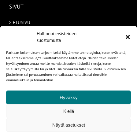
SIVUT
ETUSIVU
Hallinnoi evästeiden
AUTOMME
suostumusta
MYYDYT
Parhaan kokemuksen tarjoamiseksi käytämme teknologioita, kuten evästeitä,
tallentaaksemme ja/tai käyttääksemme laitetietoja. Näiden tekniikoiden
TILAA AUTO RUOTSISTA
hyväksyminen antaa meille mahdollisuuden käsitellä tietoja, kuten
selauskäyttäytymistä tai yksilöllisiä tunnuksia tällä sivustolla. Suostumuksen
jättäminen tai peruuttaminen voi vaikuttaa haitallisesti tiettyihin
PALVELUT
ominaisuuksiin ja toimintoihin.
YHTEYSTIEDOT
Hyväksy
Kiellä
1
Näytä asetukset
Copyright © 2024 Raision Laatuautotalo Oy