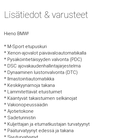
Lisätiedot & varusteet
Hieno BMW!
* M-Sport etupuskuri
* Xenon-ajovalot päivävaloautomatiikalla
* Pysäköintietäisyyden valvonta (PDC)
* DSC ajovakaudenhallintajärjestelmä
* Dynaaminen luistonvalvonta (DTC)
* Ilmastointiautomatiikka
* Keskikyynärnoja takana
* Lämmitettävät etuistuimet
* Kääntyvät takaistuimen selkänojat
* Vakionopeussäädin
* Ajotietokone
* Sadetunnistin
* Kuljettajan ja etumatkustajan turvatyynyt
* Pääturvatyynyt edessä ja takana
* Sivuturvatyynyt