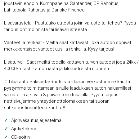
joustavin ehdoin. Kumppaneina Santander, OP Rahoitus,
Lähitapiola Rahoitus ja Danske Finance
Lisävarustelu - Puuttuuko autosta jokin varuste tai tehoa? Pyydä
tarjous optimoinnista tai lisävarusteesta
Vanteet ja renkaat - Meiltä saat kattavasti joka autoon sopivat
merkkikohtaiset vanteet uusilla renkailla. Kysy tarjous!
Lisäturva - Saat meiltä todella kattavan turvan autoosi jopa 24kk /
40000km asti - auton iästä ja kilometreistä riippuen
# Tilaa auto Saksasta/Ruotsista - laajan verkostomme kautta
pystymme toimittamaan sinulle laadukkaan auton haluamillasi
varusteilla alk. vain 3 päivän toimitusajalla! Pyydä tarjous
nettisivujemme yhteydenottolomakkeen tai suoran
sähköpostiosoitteen kautta #
Ajonvakautusjärjestelmä
Ajotietokone
CD-soitin