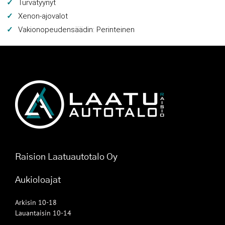
Turvatyynyt
Xenon-ajovalot
Vakionopeudensäädin: Perinteinen
Raision Laatuautotalo Oy
Aukioloajat
Arkisin 10-18
Lauantaisin 10-14