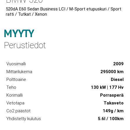
520dA E60 Sedan Business LCI / M-Sport etupuskuri / Sport
ratti / Tutkat / Xenon
MYYTY
Perustiedot
Vuosimalli
2009
Mittarilukema
295000 km
Polttoaine
Diesel
Teho
130 kW | 177 Hv
Korimalli
Porrasperä
Vetotapa
Takaveto
Co2 päästöt
149g / km
Yhdistetty kulutus
5.6l / 100km