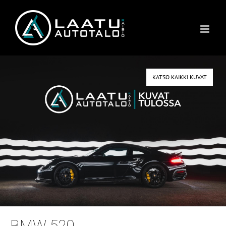
Skip
to
content
KATSO KAIKKI KUVAT
BMW 520