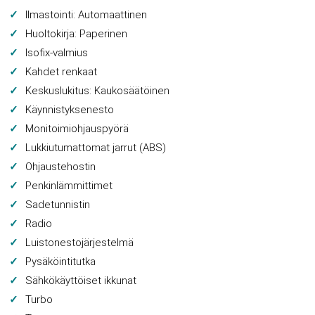
Ilmastointi: Automaattinen
Huoltokirja: Paperinen
Isofix-valmius
Kahdet renkaat
Keskuslukitus: Kaukosäätöinen
Käynnistyksenesto
Monitoimiohjauspyörä
Lukkiutumattomat jarrut (ABS)
Ohjaustehostin
Penkinlämmittimet
Sadetunnistin
Radio
Luistonestojärjestelmä
Pysäköintitutka
Sähkökäyttöiset ikkunat
Turbo