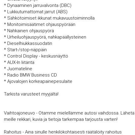
* Dynaaminen jarruvalvonta (DBC)
* Lukkiutumattomat jarrut (ABS)
* Sähkötoimiset ikkunat mukavuustoiminnolla
* Monitoimisäätimet ohjauspyörään
* Nahkainen ohjauspyörä
* Urheiluohjauspyörä, nahkapäällysteinen
* Dieselhiukkassuodatin
* Start-/stop-näppäin
* Control Display - keskusnäyttö
* AUX-In liitäntä
* Juomateline
* Radio BMW Business CD
* Ajovalojen korkeapainepesulaite
Tarkista varusteet myyjältä!
Vaihtoajoneuvo - Otamme mielellämme autosi vaihdossa. Lähetä
meille rekkari, kuvia ja tietoja tarkempaa tarjousta varten!
Rahoitus - Aina sinulle henkilökohtaisesti räätälöity rahoitus