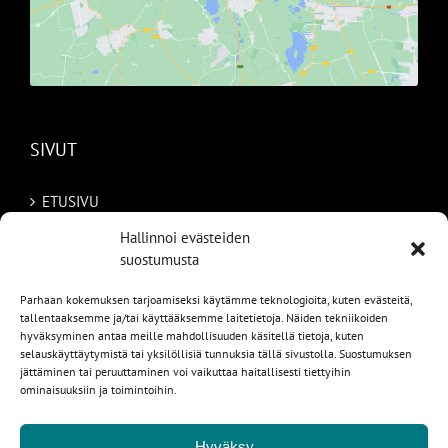
SIVUT
ETUSIVU
Hallinnoi evästeiden
AUTOMME
suostumusta
MYYDYT
Parhaan kokemuksen tarjoamiseksi käytämme teknologioita, kuten evästeitä,
tallentaaksemme ja/tai käyttääksemme laitetietoja. Näiden tekniikoiden
TILAA AUTO RUOTSISTA
hyväksyminen antaa meille mahdollisuuden käsitellä tietoja, kuten
selauskäyttäytymistä tai yksilöllisiä tunnuksia tällä sivustolla. Suostumuksen
jättäminen tai peruuttaminen voi vaikuttaa haitallisesti tiettyihin
PALVELUT
ominaisuuksiin ja toimintoihin.
YHTEYSTIEDOT
Hyväksy