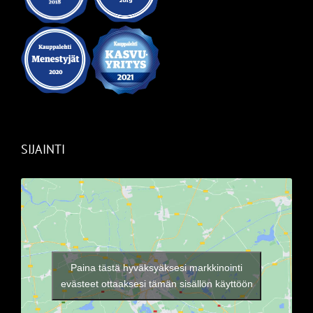
SIJAINTI
Paina tästä hyväksyäksesi markkinointi
evästeet ottaaksesi tämän sisällön käyttöön