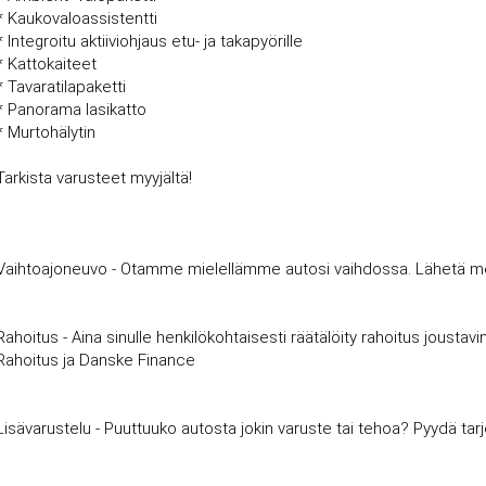
* Kaukovaloassistentti
* Integroitu aktiiviohjaus etu- ja takapyörille
* Kattokaiteet
* Tavaratilapaketti
* Panorama lasikatto
* Murtohälytin
Tarkista varusteet myyjältä!
Vaihtoajoneuvo - Otamme mielellämme autosi vaihdossa. Lähetä meille
Rahoitus - Aina sinulle henkilökohtaisesti räätälöity rahoitus joust
Rahoitus ja Danske Finance
Lisävarustelu - Puuttuuko autosta jokin varuste tai tehoa? Pyydä tar