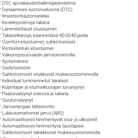
* DSC ajovakaudenhallintajärjestelmä
* Dynaaminen luistonvalvonta (DTC)
* Ilmastointiautomatiikka
* Keskikyynärnoja takana
* Lämmitettävät etuistuimet
* Takaselkänoja, käännettävä 40:20:40 jaolla
* Comfort-etuistuimet, sähkötoimiset
* Ristiseläntuki etuistuimiin
* Vakionopeussäädin jarrutoiminnolla
* Ajotietokone
* Sadetunnistin
* Sähkötoimiset etuikkunat mukavuustoiminnolla
* Individual tummennetut takalasit
* Kuljettajan ja etumatkustajan turvatyynyt
* Pääturvatyynyt edessä ja takana
* Sivuturvatyynyt
* Jarruenergian talteenotto
* Lukkiutumattomat jarrut (ABS)
* Automaattisesti himmentyvät sisä- ja ulkopeilit
* Automaattisesti himmentyvä taustapeili
* Sähkötoimiset takaikkunat mukavuustoiminnolla