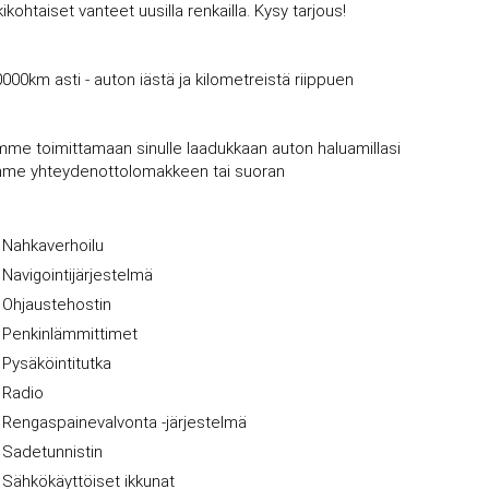
kohtaiset vanteet uusilla renkailla. Kysy tarjous!
0000km asti - auton iästä ja kilometreistä riippuen
mme toimittamaan sinulle laadukkaan auton haluamillasi
vujemme yhteydenottolomakkeen tai suoran
Nahkaverhoilu
Navigointijärjestelmä
Ohjaustehostin
Penkinlämmittimet
Pysäköintitutka
Radio
Rengaspainevalvonta -järjestelmä
Sadetunnistin
Sähkökäyttöiset ikkunat