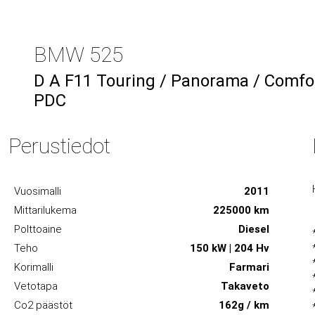
BMW 525
D A F11 Touring / Panorama / Comfort
PDC
Perustiedot
Vuosimalli
2011
Mittarilukema
225000 km
Polttoaine
Diesel
Teho
150 kW | 204 Hv
Korimalli
Farmari
Vetotapa
Takaveto
Co2 päästöt
162g / km