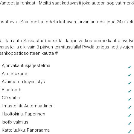
Vanteet ja renkaat - Meiltä saat kattavasti joka autoon sopivat merkki
Lisäturva - Saat meiltä todella kattavan turvan autoosi jopa 24kk / 4
# Tilaa auto Saksasta/Ruotsista - laajan verkostomme kautta pysty
varusteilla alk. vain 3 päivän toimitusajalla! Pyydä tarjous nettisi
sähköpostiosoitteen kautta #
Ajonvakautusjärjestelmä
Ajotietokone
Avaimeton käynnistys
Bluetooth
CD-soitin
Ilmastointi: Automaattinen
Huoltokirja: Paperinen
Isofix-valmius
Kattoluukku: Panoraama