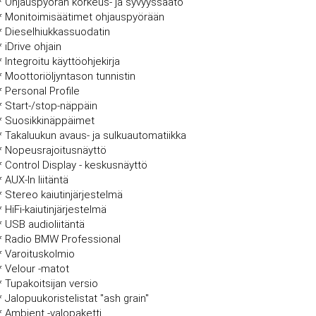
* Ohjauspyörän korkeus- ja syvyyssäätö
* Monitoimisäätimet ohjauspyörään
* Dieselhiukkassuodatin
* iDrive ohjain
* Integroitu käyttöohjekirja
* Moottoriöljyntason tunnistin
* Personal Profile
* Start-/stop-näppäin
* Suosikkinäppäimet
* Takaluukun avaus- ja sulkuautomatiikka
* Nopeusrajoitusnäyttö
* Control Display - keskusnäyttö
* AUX-In liitäntä
* Stereo kaiutinjärjestelmä
* HiFi-kaiutinjärjestelmä
* USB audioliitäntä
* Radio BMW Professional
* Varoituskolmio
* Velour -matot
* Tupakoitsijan versio
* Jalopuukoristelistat "ash grain"
* Ambient -valopaketti