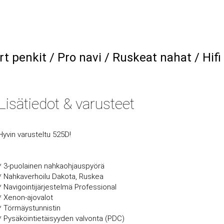
 penkit / Pro navi / Ruskeat nahat / Hifi 
Lisätiedot & varusteet
Hyvin varusteltu 525D!
* 3-puolainen nahkaohjauspyörä
* Nahkaverhoilu Dakota, Ruskea
* Navigointijärjestelmä Professional
* Xenon-ajovalot
* Törmäystunnistin
* Pysäköintietäisyyden valvonta (PDC)