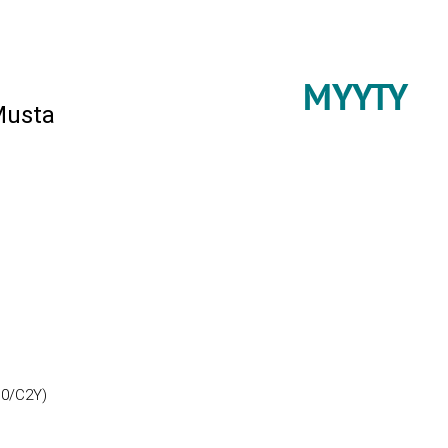
MYYTY
Musta
C10/C2Y)