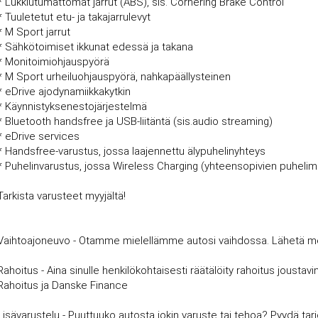
* Lukkiutumattomat jarrut (ABS), sis. Cornering Brake Control
* Tuuletetut etu- ja takajarrulevyt
* M Sport jarrut
* Sähkötoimiset ikkunat edessä ja takana
* Monitoimiohjauspyörä
* M Sport urheiluohjauspyörä, nahkapäällysteinen
* eDrive ajodynamiikkakytkin
* Käynnistyksenestojärjestelmä
* Bluetooth handsfree ja USB-liitäntä (sis.audio streaming)
* eDrive services
* Handsfree-varustus, jossa laajennettu älypuhelinyhteys
* Puhelinvarustus, jossa Wireless Charging (yhteensopivien puheli
Tarkista varusteet myyjältä!
Vaihtoajoneuvo - Otamme mielellämme autosi vaihdossa. Lähetä meille
Rahoitus - Aina sinulle henkilökohtaisesti räätälöity rahoitus joust
Rahoitus ja Danske Finance
Lisävarustelu - Puuttuuko autosta jokin varuste tai tehoa? Pyydä tar