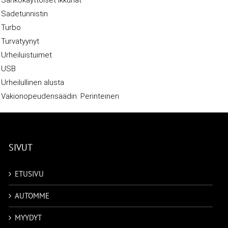
Sähkökäyttöiset ikkunat
Sadetunnistin
Turbo
Turvatyynyt
Urheiluistuimet
USB
Urheilullinen alusta
Vakionopeudensäädin: Perinteinen
SIVUT
ETUSIVU
AUTOMME
MYYDYT