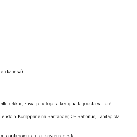
mien kanssa)
 rekkari, kuvia ja tietoja tarkempaa tarjousta varten!
avin ehdoin. Kumppaneina Santander, OP Rahoitus, Lähitapiola
jous optimoinnista tai lisävarusteesta