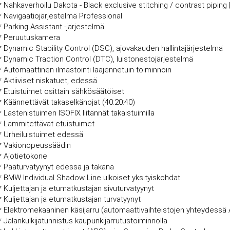
* Nahkaverhoilu Dakota - Black exclusive stitching / contrast piping 
* Navigaatiojärjestelmä Professional
* Parking Assistant -järjestelmä
* Peruutuskamera
* Dynamic Stability Control (DSC), ajovakauden hallintajärjestelmä
* Dynamic Traction Control (DTC), luistonestojärjestelmä
* Automaattinen ilmastointi laajennetuin toiminnoin
* Aktiiviset niskatuet, edessä
* Etuistuimet osittain sähkösäätöiset
* Käännettävät takaselkänojat (40:20:40)
* Lastenistuimen ISOFIX liitännät takaistuimilla
* Lämmitettävät etuistuimet
* Urheiluistuimet edessä
* Vakionopeussäädin
* Ajotietokone
* Pääturvatyynyt edessä ja takana
* BMW Individual Shadow Line ulkoiset yksityiskohdat
* Kuljettajan ja etumatkustajan sivuturvatyynyt
* Kuljettajan ja etumatkustajan turvatyynyt
* Elektromekaaninen käsijarru (automaattivaihteistojen yhteydessä 
* Jalankulkijatunnistus kaupunkijarrutustoiminnolla