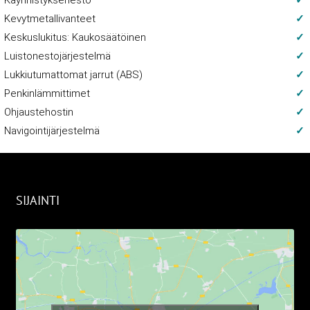
Käynnistyksenesto
Kevytmetallivanteet
Keskuslukitus: Kaukosäätöinen
Luistonestojärjestelmä
Lukkiutumattomat jarrut (ABS)
Penkinlämmittimet
Ohjaustehostin
Navigointijärjestelmä
SIJAINTI