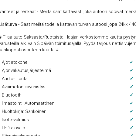
Vanteet ja renkaat - Meiltä saat kattavasti joka autoon sopivat merkki
Lisäturva - Saat meiltä todella kattavan turvan autoosi jopa 24kk / 4
# Tilaa auto Saksasta/Ruotsista - laajan verkostomme kautta pysty
varusteilla alk. vain 3 päivän toimitusajalla! Pyydä tarjous nettisi
sähköpostiosoitteen kautta #
Ajotietokone
Ajonvakautusjärjestelmä
Audio-liitäntä
Avaimeton käynnistys
Bluetooth
Ilmastointi: Automaattinen
Huoltokirja: Sähköinen
Isofix-valmius
LED-ajovalot