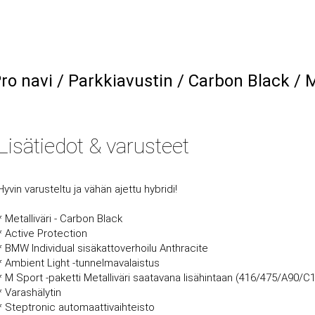
ro navi / Parkkiavustin / Carbon Black / 
Lisätiedot & varusteet
Hyvin varusteltu ja vähän ajettu hybridi!
* Metalliväri - Carbon Black
* Active Protection
* BMW Individual sisäkattoverhoilu Anthracite
* Ambient Light -tunnelmavalaistus
* M Sport -paketti Metalliväri saatavana lisähintaan (416/475/A90/
* Varashälytin
* Steptronic automaattivaihteisto