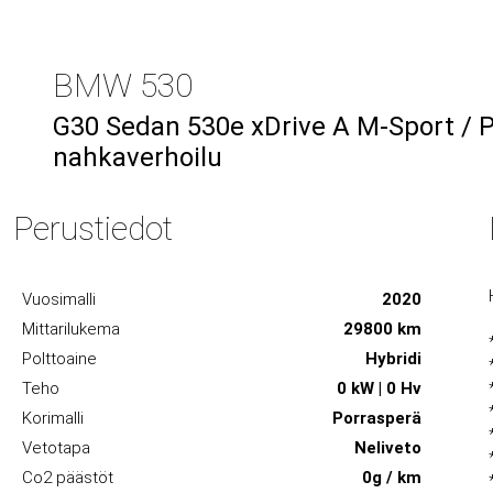
BMW 530
G30 Sedan 530e xDrive A M-Sport / P
nahkaverhoilu
Perustiedot
Vuosimalli
2020
Mittarilukema
29800 km
Polttoaine
Hybridi
Teho
0 kW | 0 Hv
Korimalli
Porrasperä
Vetotapa
Neliveto
Co2 päästöt
0g / km