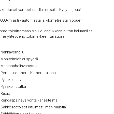
kohtaiset vanteet uusilla renkailla. Kysy tarjous!
0000km asti - auton iästä ja kilometreistä riippuen
mme toimittamaan sinulle laadukkaan auton haluamillasi
vujemme yhteydenottolomakkeen tai suoran
Nahkaverhoilu
Monitoimiohjauspyörä
Matkapuhelinvarustus
Peruutuskamera: Kamera takana
Pysäköintiavustin
Pysäköintitutka
Radio
Rengaspainevalvonta -järjestelmä
Sähkösäätöiset istuimet: Ilman muistia