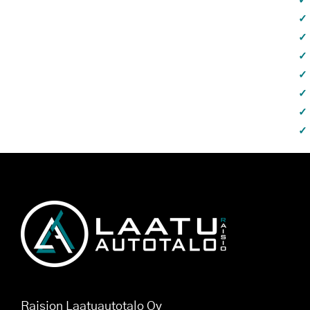
Raision Laatuautotalo Oy