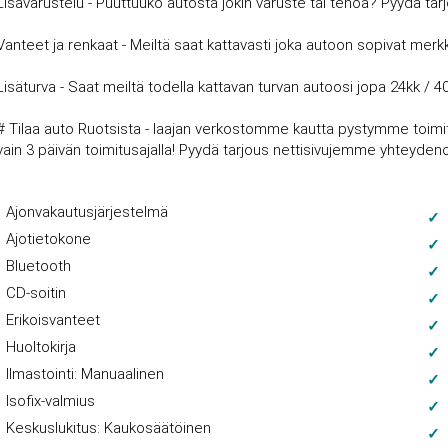
Lisävarustelu - Puuttuuko autosta jokin varuste tai tehoa? Pyydä tar
Vanteet ja renkaat - Meiltä saat kattavasti joka autoon sopivat merkki
Lisäturva - Saat meiltä todella kattavan turvan autoosi jopa 24kk / 4
# Tilaa auto Ruotsista - laajan verkostomme kautta pystymme toimitt
vain 3 päivän toimitusajalla! Pyydä tarjous nettisivujemme yhteyde
Ajonvakautusjärjestelmä
Ajotietokone
Bluetooth
CD-soitin
Erikoisvanteet
Huoltokirja
Ilmastointi: Manuaalinen
Isofix-valmius
Keskuslukitus: Kaukosäätöinen