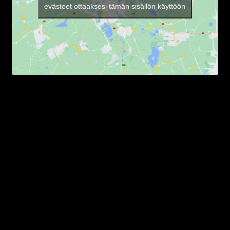
evästeet ottaaksesi tämän sisällön käyttöön