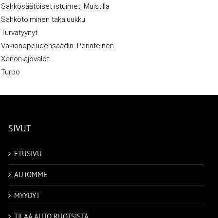
Sähkösäätöiset istuimet: Muistilla
Sähkötoiminen takaluukku
Turvatyynyt
Vakionopeudensäädin: Perinteinen
Xenon-ajovalot
Turbo
SIVUT
ETUSIVU
AUTOMME
MYYDYT
TILAA AUTO RUOTSISTA