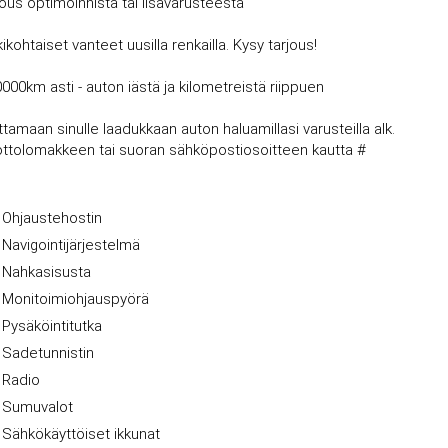
jous optimoinnista tai lisävarusteesta
kohtaiset vanteet uusilla renkailla. Kysy tarjous!
0000km asti - auton iästä ja kilometreistä riippuen
amaan sinulle laadukkaan auton haluamillasi varusteilla alk.
nottolomakkeen tai suoran sähköpostiosoitteen kautta #
Ohjaustehostin
Navigointijärjestelmä
Nahkasisusta
Monitoimiohjauspyörä
Pysäköintitutka
Sadetunnistin
Radio
Sumuvalot
Sähkökäyttöiset ikkunat