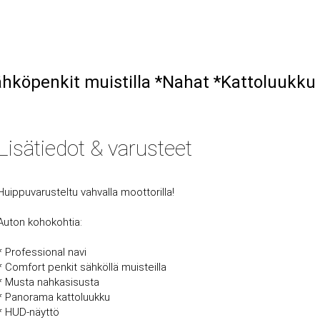
ähköpenkit muistilla *Nahat *Kattoluukku
Lisätiedot & varusteet
Huippuvarusteltu vahvalla moottorilla!
Auton kohokohtia:
* Professional navi
* Comfort penkit sähköllä muisteilla
* Musta nahkasisusta
* Panorama kattoluukku
* HUD-näyttö