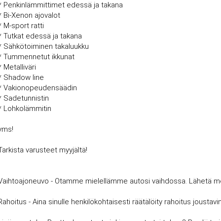
* Penkinlämmittimet edessä ja takana
* Bi-Xenon ajovalot
* M-sport ratti
* Tutkat edessä ja takana
* Sähkötoiminen takaluukku
* Tummennetut ikkunat
* Metalliväri
* Shadow line
* Vakionopeudensäädin
* Sadetunnistin
* Lohkolämmitin
yms!
Tarkista varusteet myyjältä!
Vaihtoajoneuvo - Otamme mielellämme autosi vaihdossa. Lähetä meille
Rahoitus - Aina sinulle henkilökohtaisesti räätälöity rahoitus joust