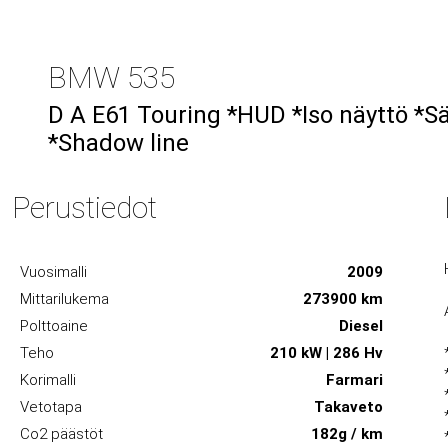
BMW 535
D A E61 Touring *HUD *Iso näyttö *S
*Shadow line
Perustiedot
Vuosimalli
2009
Mittarilukema
273900 km
Polttoaine
Diesel
Teho
210 kW | 286 Hv
Korimalli
Farmari
Vetotapa
Takaveto
Co2 päästöt
182g / km