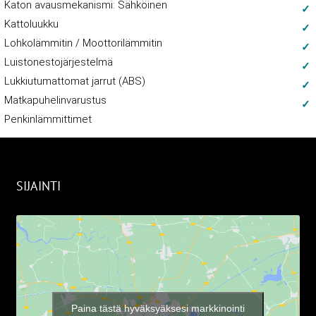
Katon avausmekanismi: Sähköinen
Kattoluukku
Lohkolämmitin / Moottorilämmitin
Luistonestojärjestelmä
Lukkiutumattomat jarrut (ABS)
Matkapuhelinvarustus
Penkinlämmittimet
SIJAINTI
Paina tästä hyväksyäksesi markkinointi