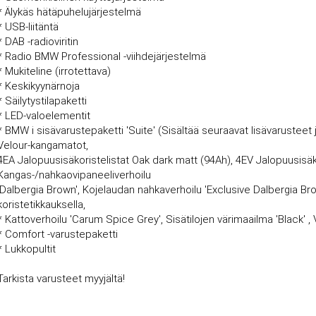
* Älykäs hätäpuhelujärjestelmä
* USB-liitäntä
* DAB -radioviritin
* Radio BMW Professional -viihdejärjestelmä
* Mukiteline (irrotettava)
* Keskikyynärnoja
* Säilytystilapaketti
* LED-valoelementit
* BMW i sisävarustepaketti 'Suite' (Sisältää seuraavat lisävarusteet 
Velour-kangamatot,
4EA Jalopuusisäkoristelistat Oak dark matt (94Ah), 4EV Jalopuusisäk
Kangas-/nahkaovipaneeliverhoilu
'Dalbergia Brown', Kojelaudan nahkaverhoilu 'Exclusive Dalbergia Brow
koristetikkauksella,
* Kattoverhoilu 'Carum Spice Grey', Sisätilojen värimaailma 'Black'
* Comfort -varustepaketti
* Lukkopultit
Tarkista varusteet myyjältä!