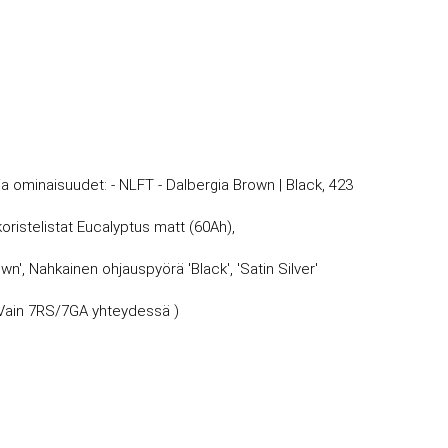
ja ominaisuudet: - NLFT - Dalbergia Brown | Black, 423
oristelistat Eucalyptus matt (60Ah),
n', Nahkainen ohjauspyörä 'Black', 'Satin Silver'
 , Vain 7RS/7GA yhteydessä )