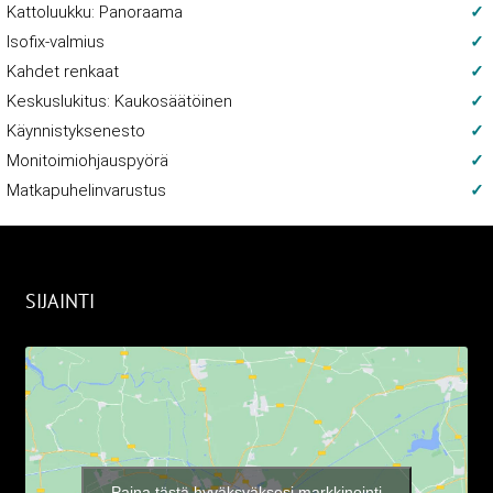
Kattoluukku: Panoraama
Isofix-valmius
Kahdet renkaat
Keskuslukitus: Kaukosäätöinen
Käynnistyksenesto
Monitoimiohjauspyörä
Matkapuhelinvarustus
SIJAINTI
Paina tästä hyväksyäksesi markkinointi