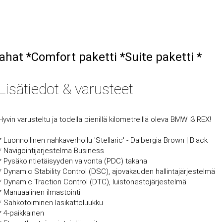
hat *Comfort paketti *Suite paketti *
Lisätiedot & varusteet
Hyvin varusteltu ja todella pienillä kilometreillä oleva BMW i3 REX!
* Luonnollinen nahkaverhoilu 'Stellaric' - Dalbergia Brown | Black
* Navigointijärjestelmä Business
* Pysäkointietäisyyden valvonta (PDC) takana
* Dynamic Stability Control (DSC), ajovakauden hallintajärjestelmä
* Dynamic Traction Control (DTC), luistonestojärjestelmä
* Manuaalinen ilmastointi
* Sähkötoiminen lasikattoluukku
* 4-paikkainen