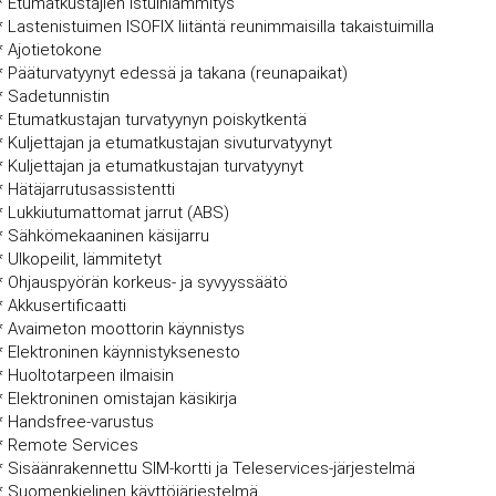
* Etumatkustajien istuinlämmitys
* Lastenistuimen ISOFIX liitäntä reunimmaisilla takaistuimilla
* Ajotietokone
* Pääturvatyynyt edessä ja takana (reunapaikat)
* Sadetunnistin
* Etumatkustajan turvatyynyn poiskytkentä
* Kuljettajan ja etumatkustajan sivuturvatyynyt
* Kuljettajan ja etumatkustajan turvatyynyt
* Hätäjarrutusassistentti
* Lukkiutumattomat jarrut (ABS)
* Sähkömekaaninen käsijarru
* Ulkopeilit, lämmitetyt
* Ohjauspyörän korkeus- ja syvyyssäätö
* Akkusertificaatti
* Avaimeton moottorin käynnistys
* Elektroninen käynnistyksenesto
* Huoltotarpeen ilmaisin
* Elektroninen omistajan käsikirja
* Handsfree-varustus
* Remote Services
* Sisäänrakennettu SIM-kortti ja Teleservices-järjestelmä
* Suomenkielinen käyttöjärjestelmä