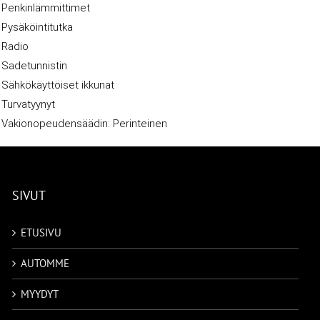
Penkinlämmittimet
Pysäköintitutka
Radio
Sadetunnistin
Sähkökäyttöiset ikkunat
Turvatyynyt
Vakionopeudensäädin: Perinteinen
SIVUT
ETUSIVU
AUTOMME
MYYDYT