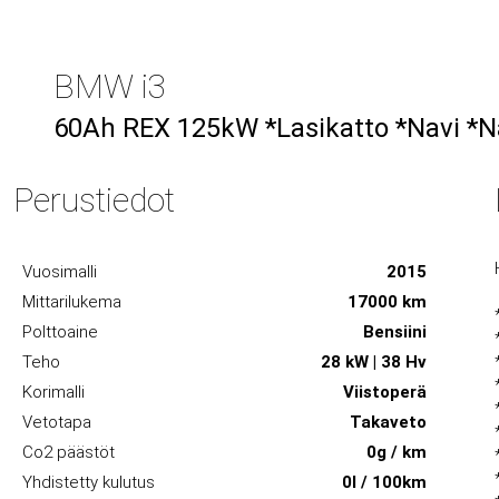
BMW i3
60Ah REX 125kW *Lasikatto *Navi *Na
Perustiedot
Vuosimalli
2015
Mittarilukema
17000 km
Polttoaine
Bensiini
Teho
28 kW | 38 Hv
Korimalli
Viistoperä
Vetotapa
Takaveto
Co2 päästöt
0g / km
Yhdistetty kulutus
0l / 100km