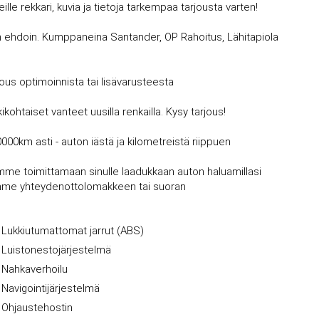
 rekkari, kuvia ja tietoja tarkempaa tarjousta varten!
avin ehdoin. Kumppaneina Santander, OP Rahoitus, Lähitapiola
jous optimoinnista tai lisävarusteesta
kohtaiset vanteet uusilla renkailla. Kysy tarjous!
0000km asti - auton iästä ja kilometreistä riippuen
mme toimittamaan sinulle laadukkaan auton haluamillasi
vujemme yhteydenottolomakkeen tai suoran
Lukkiutumattomat jarrut (ABS)
Luistonestojärjestelmä
Nahkaverhoilu
Navigointijärjestelmä
Ohjaustehostin