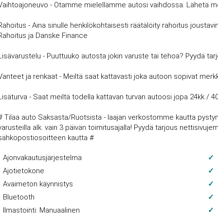
Vaihtoajoneuvo - Otamme mielellämme autosi vaihdossa. Lähetä meille
Rahoitus - Aina sinulle henkilökohtaisesti räätälöity rahoitus joust
Rahoitus ja Danske Finance
Lisävarustelu - Puuttuuko autosta jokin varuste tai tehoa? Pyydä tar
Vanteet ja renkaat - Meiltä saat kattavasti joka autoon sopivat merkki
Lisäturva - Saat meiltä todella kattavan turvan autoosi jopa 24kk / 4
# Tilaa auto Saksasta/Ruotsista - laajan verkostomme kautta pysty
varusteilla alk. vain 3 päivän toimitusajalla! Pyydä tarjous nettisi
sähköpostiosoitteen kautta #
Ajonvakautusjärjestelmä
Ajotietokone
Avaimeton käynnistys
Bluetooth
Ilmastointi: Manuaalinen