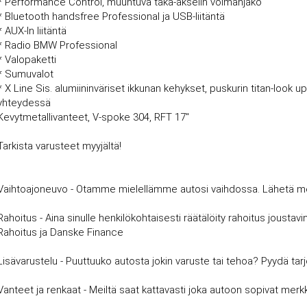
* Performance Control, muuntuva taka-akselin voimanjako
* Bluetooth handsfree Professional ja USB-liitäntä
* AUX-In liitäntä
* Radio BMW Professional
* Valopaketti
* Sumuvalot
* X Line Sis. alumiininväriset ikkunan kehykset, puskurin titan-look 
yhteydessä
Kevytmetallivanteet, V-spoke 304, RFT 17"
Tarkista varusteet myyjältä!
Vaihtoajoneuvo - Otamme mielellämme autosi vaihdossa. Lähetä meille
Rahoitus - Aina sinulle henkilökohtaisesti räätälöity rahoitus joust
Rahoitus ja Danske Finance
Lisävarustelu - Puuttuuko autosta jokin varuste tai tehoa? Pyydä tar
Vanteet ja renkaat - Meiltä saat kattavasti joka autoon sopivat merkki