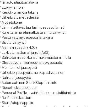
* Ilmastointiautomatiikka
* Etukyynärnoja
* Keskikyynärnoja takana
* Urheiluistuimet edessä
* Ajotietokone
* Lämmitettävät tuulilasin pesusuuttimet
* Kuljettajan ja etumatkustajan turvatyynyt
* Pääturvatyynyt edessä ja takana
* Sivuturvatyynyt
* Alamäkihidastin (HDC)
* Lukkiutumattomat jarrut (ABS)
* Sähkötoimiset ikkunat mukavuustoiminnolla
* Ohjauspyörän korkeus- ja syvyyssäätö
* Monitoimiohjauspyörä
* Urheiluohjauspyörä, nahkapäällysteinen
* Nahkaohjauspyörä
* Automaattinen Start/Stop toiminto
* Dieselhiukkassuodatin
* Personal Profile, avainkohtainen muistitoiminto
* Runflat-indikaattori
* Start-/stop-näppäin