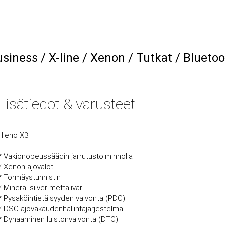
ness / X-line / Xenon / Tutkat / Bluetoo
Lisätiedot & varusteet
Hieno X3!
* Vakionopeussäädin jarrutustoiminnolla
* Xenon-ajovalot
* Törmäystunnistin
* Mineral silver mettaliväri
* Pysäköintietäisyyden valvonta (PDC)
* DSC ajovakaudenhallintajärjestelmä
* Dynaaminen luistonvalvonta (DTC)