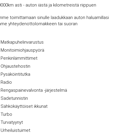
0000km asti - auton iästä ja kilometreistä riippuen
mme toimittamaan sinulle laadukkaan auton haluamillasi
vujemme yhteydenottolomakkeen tai suoran
Matkapuhelinvarustus
Monitoimiohjauspyörä
Penkinlämmittimet
Ohjaustehostin
Pysäköintitutka
Radio
Rengaspainevalvonta -järjestelmä
Sadetunnistin
Sähkökäyttöiset ikkunat
Turbo
Turvatyynyt
Urheiluistuimet