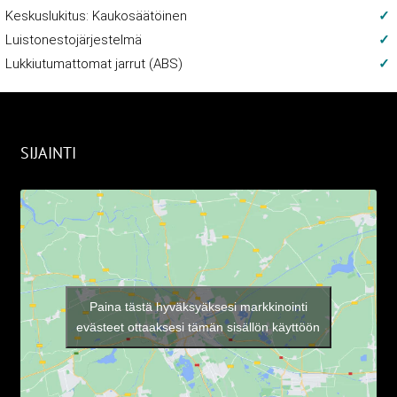
Keskuslukitus: Kaukosäätöinen
Luistonestojärjestelmä
Lukkiutumattomat jarrut (ABS)
SIJAINTI
Paina tästä hyväksyäksesi markkinointi
evästeet ottaaksesi tämän sisällön käyttöön