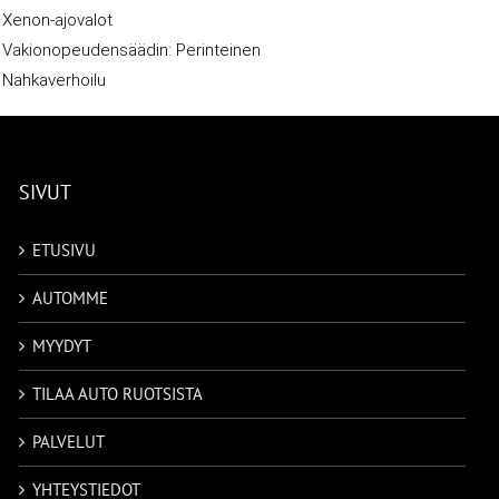
Xenon-ajovalot
Vakionopeudensäädin: Perinteinen
Nahkaverhoilu
SIVUT
ETUSIVU
AUTOMME
MYYDYT
TILAA AUTO RUOTSISTA
PALVELUT
YHTEYSTIEDOT