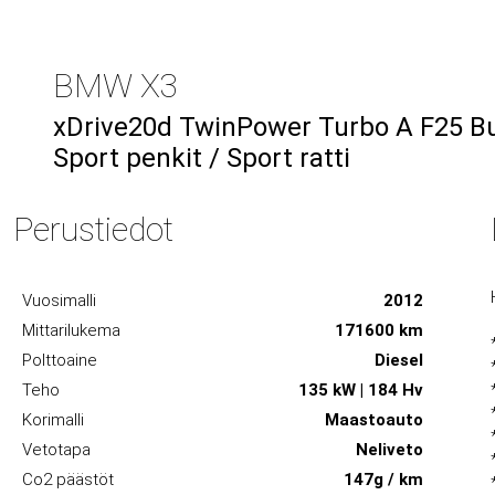
BMW X3
xDrive20d TwinPower Turbo A F25 Busi
Sport penkit / Sport ratti
Perustiedot
Vuosimalli
2012
Mittarilukema
171600 km
Polttoaine
Diesel
Teho
135 kW | 184 Hv
Korimalli
Maastoauto
Vetotapa
Neliveto
Co2 päästöt
147g / km