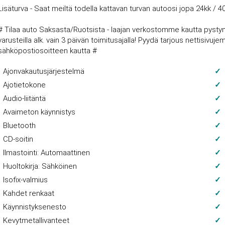
Lisäturva - Saat meiltä todella kattavan turvan autoosi jopa 24kk / 4
# Tilaa auto Saksasta/Ruotsista - laajan verkostomme kautta pysty
varusteilla alk. vain 3 päivän toimitusajalla! Pyydä tarjous nettisi
sähköpostiosoitteen kautta #
Ajonvakautusjärjestelmä
Ajotietokone
Audio-liitäntä
Avaimeton käynnistys
Bluetooth
CD-soitin
Ilmastointi: Automaattinen
Huoltokirja: Sähköinen
Isofix-valmius
Kahdet renkaat
Käynnistyksenesto
Kevytmetallivanteet