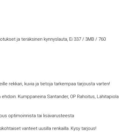
upotukset ja teräksinen kynnyslauta, Ei 337 / 3MB / 760
 rekkari, kuvia ja tietoja tarkempaa tarjousta varten!
avin ehdoin. Kumppaneina Santander, OP Rahoitus, Lähitapiola
jous optimoinnista tai lisävarusteesta
kohtaiset vanteet uusilla renkailla. Kysy tarjous!