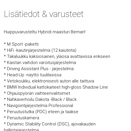
Lisätiedot & varusteet
Huippuvarusteltu Hybridi maasturi Bemari!
* M Sport -paketti
* HiFi -kaiutinjärjestelmä (12 kaiutinta)
* Takaluukku kaksiosainen, yläosa avattavissa erikseen
* Kaistan vaihdon varoitusjärjestelmä
* Driving Assistant Plus - järjestelmä
* Head-Up -näyttö tuulilasissa
* Vetokoukku, elektronisesti auton alle taittuva
* BMW Individual kattokaiteet high-gloss Shadow Line
* Ohjauspyörän vaihteenvalitsimet
* Nahkaverhoilu Dakota -Black / Black
* Navigointijärjestelmä Professional
* Peruutustutka (PDC) eteen ja taakse
* Peruutuskamera
* Dynamic Stability Control (DSC), ajovakauden
hallintajärjestelmä