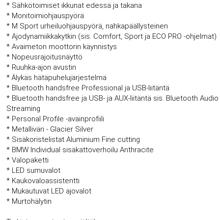
* Sähkötoimiset ikkunat edessä ja takana
* Monitoimiohjauspyörä
* M Sport urheiluohjauspyörä, nahkapäällysteinen
* Ajodynamiikkakytkin (sis. Comfort, Sport ja ECO PRO -ohjelmat)
* Avaimeton moottorin käynnistys
* Nopeusrajoitusnäyttö
* Ruuhka-ajon avustin
* Älykäs hätäpuhelujärjestelmä
* Bluetooth handsfree Professional ja USB-liitäntä
* Bluetooth handsfree ja USB- ja AUX-liitäntä sis. Bluetooth Audio
Streaming
* Personal Profile -avainprofiili
* Metalliväri - Glacier Silver
* Sisäkoristelistat Aluminium Fine cutting
* BMW Individual sisäkattoverhoilu Anthracite
* Valopaketti
* LED sumuvalot
* Kaukovaloassistentti
* Mukautuvat LED ajovalot
* Murtohälytin