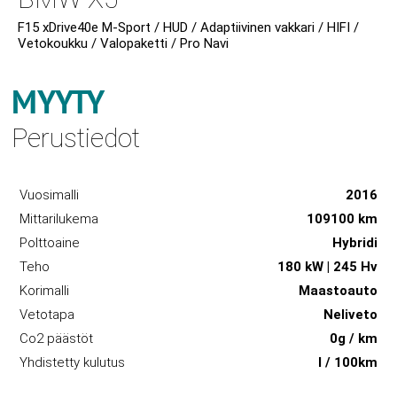
F15 xDrive40e M-Sport / HUD / Adaptiivinen vakkari / HIFI /
Vetokoukku / Valopaketti / Pro Navi
MYYTY
Perustiedot
Vuosimalli
2016
Mittarilukema
109100 km
Polttoaine
Hybridi
Teho
180 kW | 245 Hv
Korimalli
Maastoauto
Vetotapa
Neliveto
Co2 päästöt
0g / km
Yhdistetty kulutus
l / 100km