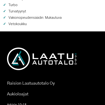
Turbo
Turvatyynyt
Vakionopeudensäädin: Mukautuva
Vetokoukku
Raision Laatuautotalo Oy
Aukioloajat
Arkisin 10-18