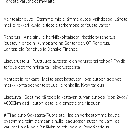
Tarkista varusteet myyjältä!
Vaihtoajoneuvo - Otamme mielellämme autosi vaihdossa. Lähetä
meille rekkari, kuvia ja tietoja tarkempaa tarjousta varten!
Rahoitus - Aina sinulle henkilökohtaisesti räätälöity rahoitus
joustavin ehdoin. Kumppaneina Santander, OP Rahoitus,
Lähitapiola Rahoitus ja Danske Finance
Lisävarustelu - Puuttuuko autosta jokin varuste tai tehoa? Pyydä
tarjous optimoinnista tai lisävarusteesta
Vanteet ja renkaat - Meiltä saat kattavasti joka autoon sopivat
merkkikohtaiset vanteet uusilla renkailla. Kysy tarjous!
Lisäturva - Saat meiltä todella kattavan turvan autoosi jopa 24kk /
40000km asti - auton iästä ja kilometreistä riippuen
# Tilaa auto Saksasta/Ruotsista - laajan verkostomme kautta
pystymme toimittamaan sinulle laadukkaan auton haluamillasi
varusteilla alk. vain 3 päivän toimitusajalla! Pyydä tarjous