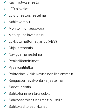
Käynnistyksenesto
LED-ajovalot
Luistonestojärjestelmä
Nahkaverhoilu
Monitoimiohjauspyörä
Matkapuhelinvarustus
Lukkiutumattomat jarrut (ABS)
Ohjaustehostin
Navigointijärjestelmä
Penkinlämmittimet
Pysäköintitutka
Polttoaine- / akkukäyttöinen lisälämmitin
Rengaspainevalvonta -järjestelmä
Sadetunnistin
Sähkötoiminen takaluukku
Sähkösäätöiset istuimet: Muistilla
Sähkökäyttöiset ikkunat