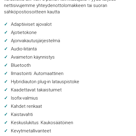
nettisivujemme yhteydenottolomakkeen tai suoran
sähköpostiosoitteen kautta
Adaptiiviset ajovalot
Ajotietokone
Ajonvakautusjärjestelmä
Audio-liitäntä
Avaimeton käynnistys
Bluetooth
Ilmastointi: Automaattinen
Hybridiauton plug-in latauspistoke
Kaadettavat takaistuimet
Isofix-valmius
Kahdet renkaat
Kaistavahti
Keskuslukitus: Kaukosäätöinen
Kevytmetallivanteet