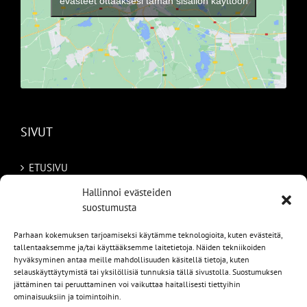
evästeet ottaaksesi tämän sisällön käyttöön
SIVUT
ETUSIVU
Hallinnoi evästeiden
AUTOMME
suostumusta
MYYDYT
Parhaan kokemuksen tarjoamiseksi käytämme teknologioita, kuten evästeitä,
tallentaaksemme ja/tai käyttääksemme laitetietoja. Näiden tekniikoiden
TILAA AUTO RUOTSISTA
hyväksyminen antaa meille mahdollisuuden käsitellä tietoja, kuten
selauskäyttäytymistä tai yksilöllisiä tunnuksia tällä sivustolla. Suostumuksen
jättäminen tai peruuttaminen voi vaikuttaa haitallisesti tiettyihin
PALVELUT
ominaisuuksiin ja toimintoihin.