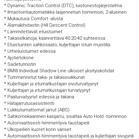
* Dynamic Traction Control (DTC), luistonestojärjestelmä
* Ilmastointiautomatiikka laajennetuin toiminnoin, 2-alueinen
* Mukautuva Comfort -alusta
* Alamäkihidastin (Hill Descent Control)
* Lämmitettävät etuistuimet
* Takaselkänoja, käännettävä 40:20:40 suhteessa
* Etuistuinten sähkösäätö, kuljettajan istuin muistilla
* Urheiluistuimet edessä
* Ajotietokone
* Sadetunnistin
* BMW Individual Shadow Line ulkoiset yksityiskohdat
* Tummennetut taka- ja takasivuikkunat
* Kuljettajan ja etumatkustajan sivuturvatyynyt
* Kuljettajan ja etumatkustajan turvatyynyt
* Pääturvatyynyt edessä ja takana
* Hätäjarrutusassistentti
* Lukkiutumattomat jarrut (ABS)
* Sähkömekaaninen käsijarru, sisältää Auto Hold -toiminnon
* Automaattisesti himmentyvä taustapeili
* Ulkopeilien kuoret korin väriset
* Automaattisesti himmentyvä taustapeili ja kuljettajan sivupeili