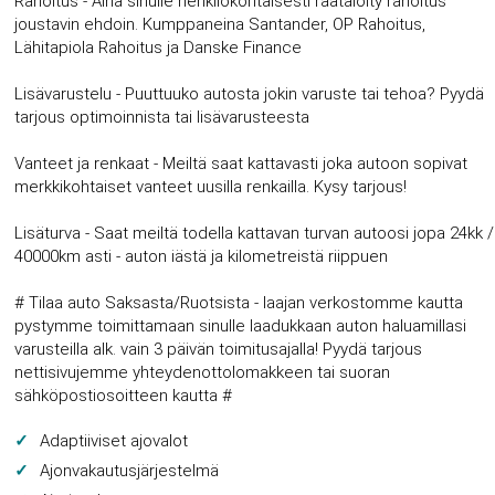
Rahoitus - Aina sinulle henkilökohtaisesti räätälöity rahoitus
joustavin ehdoin. Kumppaneina Santander, OP Rahoitus,
Lähitapiola Rahoitus ja Danske Finance
Lisävarustelu - Puuttuuko autosta jokin varuste tai tehoa? Pyydä
tarjous optimoinnista tai lisävarusteesta
Vanteet ja renkaat - Meiltä saat kattavasti joka autoon sopivat
merkkikohtaiset vanteet uusilla renkailla. Kysy tarjous!
Lisäturva - Saat meiltä todella kattavan turvan autoosi jopa 24kk /
40000km asti - auton iästä ja kilometreistä riippuen
# Tilaa auto Saksasta/Ruotsista - laajan verkostomme kautta
pystymme toimittamaan sinulle laadukkaan auton haluamillasi
varusteilla alk. vain 3 päivän toimitusajalla! Pyydä tarjous
nettisivujemme yhteydenottolomakkeen tai suoran
sähköpostiosoitteen kautta #
Adaptiiviset ajovalot
Ajonvakautusjärjestelmä