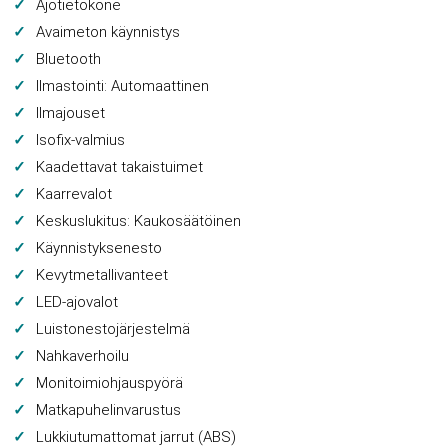
Ajotietokone
Avaimeton käynnistys
Bluetooth
Ilmastointi: Automaattinen
Ilmajouset
Isofix-valmius
Kaadettavat takaistuimet
Kaarrevalot
Keskuslukitus: Kaukosäätöinen
Käynnistyksenesto
Kevytmetallivanteet
LED-ajovalot
Luistonestojärjestelmä
Nahkaverhoilu
Monitoimiohjauspyörä
Matkapuhelinvarustus
Lukkiutumattomat jarrut (ABS)