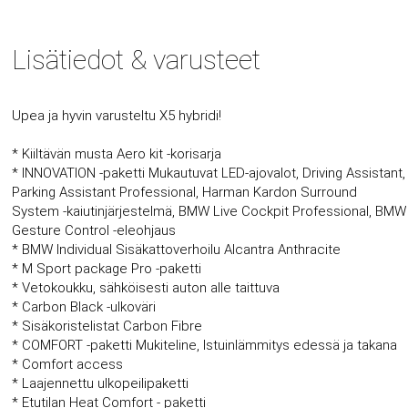
Lisätiedot & varusteet
Upea ja hyvin varusteltu X5 hybridi!
* Kiiltävän musta Aero kit -korisarja
* INNOVATION -paketti Mukautuvat LED-ajovalot, Driving Assistant,
Parking Assistant Professional, Harman Kardon Surround
System -kaiutinjärjestelmä, BMW Live Cockpit Professional, BMW
Gesture Control -eleohjaus
* BMW Individual Sisäkattoverhoilu Alcantra Anthracite
* M Sport package Pro -paketti
* Vetokoukku, sähköisesti auton alle taittuva
* Carbon Black -ulkoväri
* Sisäkoristelistat Carbon Fibre
* COMFORT -paketti Mukiteline, Istuinlämmitys edessä ja takana
* Comfort access
* Laajennettu ulkopeilipaketti
* Etutilan Heat Comfort - paketti