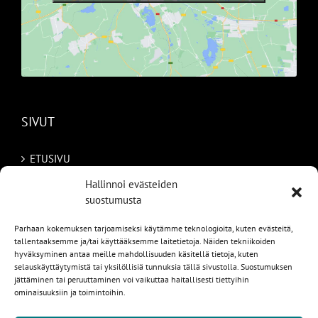
SIVUT
ETUSIVU
Hallinnoi evästeiden
AUTOMME
suostumusta
MYYDYT
Parhaan kokemuksen tarjoamiseksi käytämme teknologioita, kuten evästeitä,
tallentaaksemme ja/tai käyttääksemme laitetietoja. Näiden tekniikoiden
TILAA AUTO RUOTSISTA
hyväksyminen antaa meille mahdollisuuden käsitellä tietoja, kuten
selauskäyttäytymistä tai yksilöllisiä tunnuksia tällä sivustolla. Suostumuksen
jättäminen tai peruuttaminen voi vaikuttaa haitallisesti tiettyihin
PALVELUT
ominaisuuksiin ja toimintoihin.
YHTEYSTIEDOT