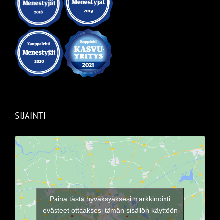
SIJAINTI
Paina tästä hyväksyäksesi markkinointi
evästeet ottaaksesi tämän sisällön käyttöön