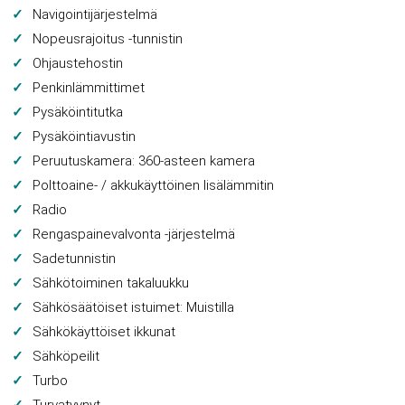
Navigointijärjestelmä
Nopeusrajoitus -tunnistin
Ohjaustehostin
Penkinlämmittimet
Pysäköintitutka
Pysäköintiavustin
Peruutuskamera: 360-asteen kamera
Polttoaine- / akkukäyttöinen lisälämmitin
Radio
Rengaspainevalvonta -järjestelmä
Sadetunnistin
Sähkötoiminen takaluukku
Sähkösäätöiset istuimet: Muistilla
Sähkökäyttöiset ikkunat
Sähköpeilit
Turbo
Turvatyynyt