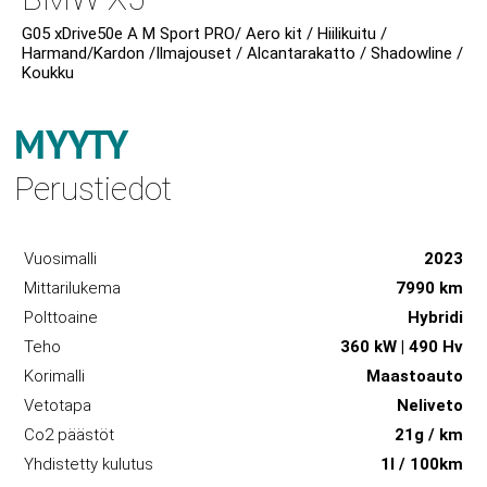
G05 xDrive50e A M Sport PRO/ Aero kit / Hiilikuitu /
Harmand/Kardon /Ilmajouset / Alcantarakatto / Shadowline /
Koukku
MYYTY
Perustiedot
Vuosimalli
2023
Mittarilukema
7990 km
Polttoaine
Hybridi
Teho
360 kW | 490 Hv
Korimalli
Maastoauto
Vetotapa
Neliveto
Co2 päästöt
21g / km
Yhdistetty kulutus
1l / 100km