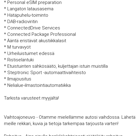
* Personal eSIM preparation
* Langaton latausasema
* Hätäpuhelu-toiminto
* DAB-radioviritin
* ConnectedDrive Services
* Connected Package Professional
* Ääntä eristävät akustiikkalasit
* M turvavyöt
* Urheiluistuimet edessä
* Ristiseläntuki
* Etuistuinten sähkösäätö, kuljettajan istuin muistilla
* Steptronic Sport -automaattivaihteisto
* Ilmajousitus
* Nelialue-ilmastointiautomatiikka
Tarkista varusteet myyjältä!
Vaihtoajoneuvo - Otamme mielellämme autosi vaihdossa. Lähetä
meille rekkari, kuvia ja tietoja tarkempaa tarjousta varten!