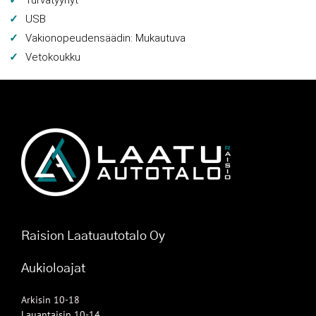
USB
Vakionopeudensäädin: Mukautuva
Vetokoukku
Raision Laatuautotalo Oy
Aukioloajat
Arkisin 10-18
Lauantaisin 10-14