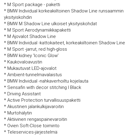
* M Sport package - paketti
* BMW Individual korkeakiiltoinen Shadow Line runsaammin
yksityiskohdin
* BMW M Shadow Line ulkoiset yksityiskohdat
* M Sport Aerodynamiikkapaketti
* M Ajovalot Shadow Line
* BMW Individual -kattokaiteet, korkeakiiltoinen Shadow Line
* M Sport -jarrut, red high-gloss
* BMW kidney 'Iconic Glow'
* Kaukovaloavustin
* Mukautuvat LED-ajovalot
* Ambient-tunnelmavalaistus
* BMW Individual -nahkaverhoiltu kojelauta
* Sensafin with decor stitching I Black
* Driving Assistant
* Active Protection turvallisuuspaketti
* Akustinen jalankulkijavaroitin
* Murtohälytin
* Aktiivinen rengaspainevaroitin
* Ovien Soft-Close toiminto
* Teleservices-järjestelmä