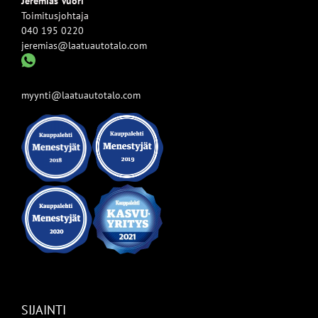
Jeremias Vuori
Toimitusjohtaja
040 195 0220
jeremias@laatuautotalo.com
myynti@laatuautotalo.com
SIJAINTI