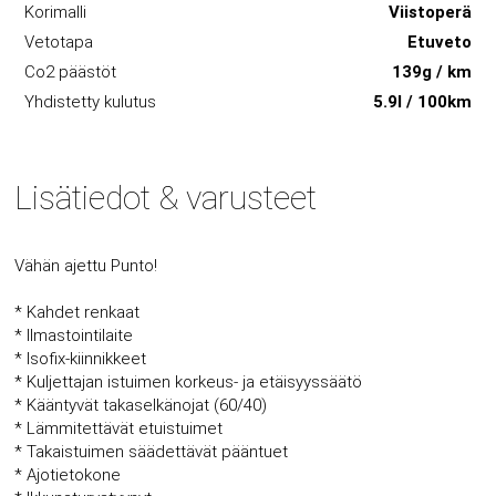
Korimalli
Viistoperä
Vetotapa
Etuveto
Co2 päästöt
139g / km
Yhdistetty kulutus
5.9l / 100km
Lisätiedot & varusteet
Vähän ajettu Punto!
* Kahdet renkaat
* Ilmastointilaite
* Isofix-kiinnikkeet
* Kuljettajan istuimen korkeus- ja etäisyyssäätö
* Kääntyvät takaselkänojat (60/40)
* Lämmitettävät etuistuimet
* Takaistuimen säädettävät pääntuet
* Ajotietokone