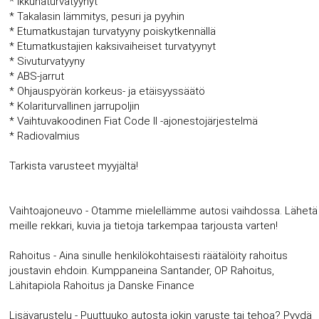
* Ikkunaturvatyynyt
* Takalasin lämmitys, pesuri ja pyyhin
* Etumatkustajan turvatyyny poiskytkennällä
* Etumatkustajien kaksivaiheiset turvatyynyt
* Sivuturvatyyny
* ABS-jarrut
* Ohjauspyörän korkeus- ja etäisyyssäätö
* Kolariturvallinen jarrupoljin
* Vaihtuvakoodinen Fiat Code II -ajonestojärjestelmä
* Radiovalmius
Tarkista varusteet myyjältä!
Vaihtoajoneuvo - Otamme mielellämme autosi vaihdossa. Lähetä
meille rekkari, kuvia ja tietoja tarkempaa tarjousta varten!
Rahoitus - Aina sinulle henkilökohtaisesti räätälöity rahoitus
joustavin ehdoin. Kumppaneina Santander, OP Rahoitus,
Lähitapiola Rahoitus ja Danske Finance
Lisävarustelu - Puuttuuko autosta jokin varuste tai tehoa? Pyydä