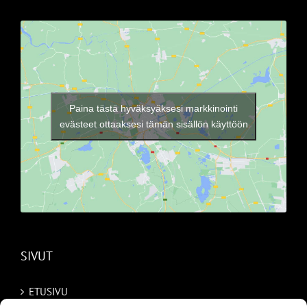
Paina tästä hyväksyäksesi markkinointi
evästeet ottaaksesi tämän sisällön käyttöön
SIVUT
ETUSIVU