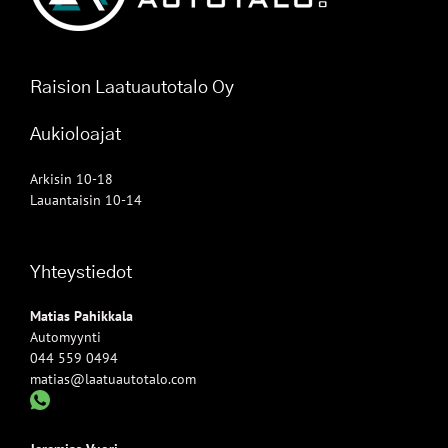
Raision Laatuautotalo Oy
Aukioloajat
Arkisin 10-18
Lauantaisin 10-14
Yhteystiedot
Matias Pahikkala
Automyynti
044 559 0494
matias@laatuautotalo.com