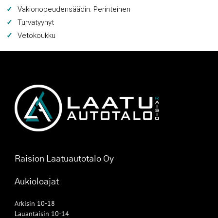
Vakionopeudensäädin: Perinteinen
Turvatyynyt
Vetokoukku
Raision Laatuautotalo Oy
Aukioloajat
Arkisin 10-18
Lauantaisin 10-14