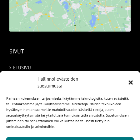
SIVUT
ETUSIVU
Hallinnoi evästeiden
AUTOMME
suostumusta
MYYDYT
Parhaan kokemuksen tarjoamiseksi käytämme teknologioita, kuten evästeitä,
tallentaaksemme ja/tai käyttääksemme laitetietoja. Näiden tekniikoiden
TILAA AUTO RUOTSISTA
hyväksyminen antaa meille mahdollisuuden käsitellä tietoja, kuten
selauskäyttäytymistä tai yksilöllisiä tunnuksia tällä sivustolla. Suostumuksen
PALVELUT
jättäminen tai peruuttaminen voi vaikuttaa haitallisesti tiettyihin
ominaisuuksiin ja toimintoihin.
YHTEYSTIEDOT