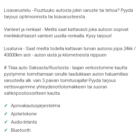
Lisävarustelu - Puuttuuko autosta jokin varuste tai tehoa? Pyydä
tarjous optimoinnista tai lisävarusteesta
Vanteet ja renkaat - Meiltä saat kattavasti joka autoon sopivat
merkkikohtaiset vanteet uusilla renkailla. Kysy tarjous!
Lisäturva - Saat meiltä todella kattavan turvan autoosi jopa 24kk /
40000km asti - auton iästä ja kilometreistä riippuen
# Tilaa auto Saksasta/Ruotsista - laajan verkostomme kautta
pystymme toimittamaan sinulle laadukkaan auton haluamillasi
varusteilla alk. vain 3 päivän toimitusajalla! Pyydä tarjous
nettisivujemme yhteydenottolomakkeen tai suoran
sähköpostiosoitteen kautta
Ajonvakautusjärjestelmä
Ajotietokone
Audio-liitäntä
Bluetooth