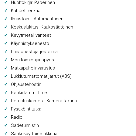
Huoltokirja: Paperinen
Kahdet renkaat
Ilmastointi: Automaattinen
Keskuslukitus: Kaukosäätöinen
Kevytmetallivanteet
Käynnistyksenesto
Luistonestojärjestelmä
Monitoimiohjauspyörä
Matkapuhelinvarustus
Lukkiutumattomat jarrut (ABS)
Ohjaustehostin
Penkinlämmittimet
Peruutuskamera: Kamera takana
Pysäköintitutka
Radio
Sadetunnistin
Sähkökäyttöiset ikkunat