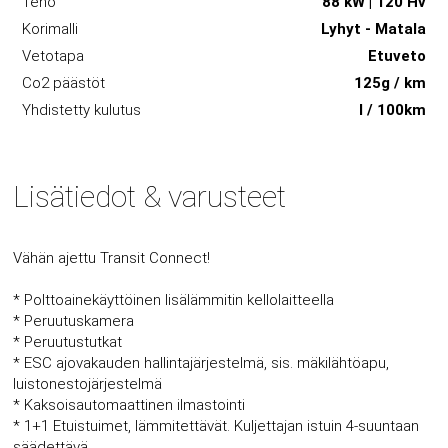
Teho
88 kW | 120 Hv
Korimalli
Lyhyt - Matala
Vetotapa
Etuveto
Co2 päästöt
125g / km
Yhdistetty kulutus
l / 100km
Lisätiedot & varusteet
Vähän ajettu Transit Connect!
* Polttoainekäyttöinen lisälämmitin kellolaitteella
* Peruutuskamera
* Peruutustutkat
* ESC ajovakauden hallintajärjestelmä, sis. mäkilähtöapu,
luistonestojärjestelmä
* Kaksoisautomaattinen ilmastointi
* 1+1 Etuistuimet, lämmitettävät. Kuljettajan istuin 4-suuntaan
säädettävä