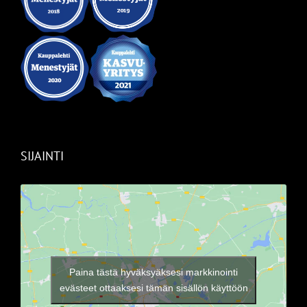
SIJAINTI
Paina tästä hyväksyäksesi markkinointi
evästeet ottaaksesi tämän sisällön käyttöön