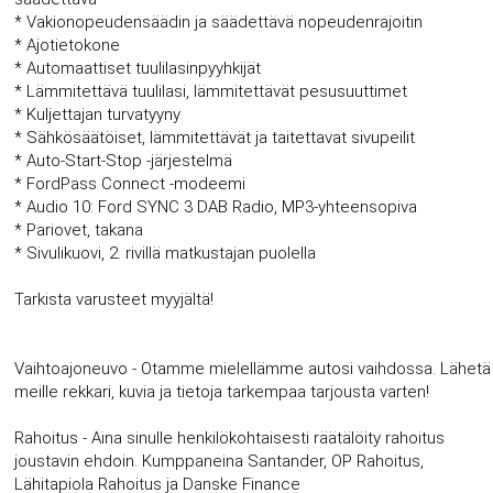
* Vakionopeudensäädin ja säädettävä nopeudenrajoitin
* Ajotietokone
* Automaattiset tuulilasinpyyhkijät
* Lämmitettävä tuulilasi, lämmitettävät pesusuuttimet
* Kuljettajan turvatyyny
* Sähkösäätöiset, lämmitettävät ja taitettavat sivupeilit
* Auto-Start-Stop -järjestelmä
* FordPass Connect -modeemi
* Audio 10: Ford SYNC 3 DAB Radio, MP3-yhteensopiva
* Pariovet, takana
* Sivulikuovi, 2. rivillä matkustajan puolella
Tarkista varusteet myyjältä!
Vaihtoajoneuvo - Otamme mielellämme autosi vaihdossa. Lähetä
meille rekkari, kuvia ja tietoja tarkempaa tarjousta varten!
Rahoitus - Aina sinulle henkilökohtaisesti räätälöity rahoitus
joustavin ehdoin. Kumppaneina Santander, OP Rahoitus,
Lähitapiola Rahoitus ja Danske Finance