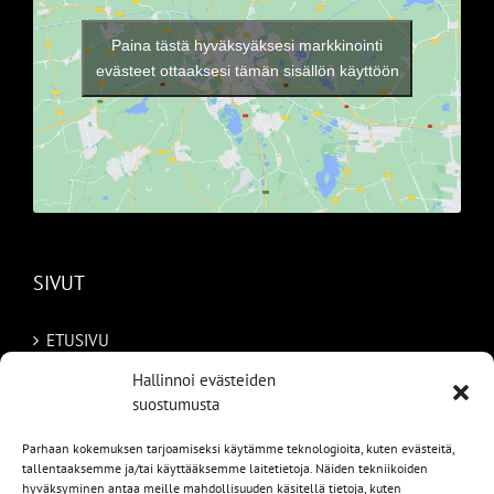
Paina tästä hyväksyäksesi markkinointi
evästeet ottaaksesi tämän sisällön käyttöön
SIVUT
ETUSIVU
Hallinnoi evästeiden
AUTOMME
suostumusta
MYYDYT
Parhaan kokemuksen tarjoamiseksi käytämme teknologioita, kuten evästeitä,
tallentaaksemme ja/tai käyttääksemme laitetietoja. Näiden tekniikoiden
TILAA AUTO RUOTSISTA
hyväksyminen antaa meille mahdollisuuden käsitellä tietoja, kuten