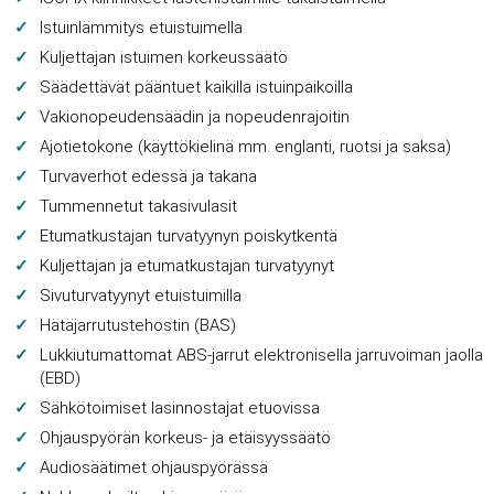
Istuinlämmitys etuistuimella
Kuljettajan istuimen korkeussäätö
Säädettävät pääntuet kaikilla istuinpaikoilla
Vakionopeudensäädin ja nopeudenrajoitin
Ajotietokone (käyttökielinä mm. englanti, ruotsi ja saksa)
Turvaverhot edessä ja takana
Tummennetut takasivulasit
Etumatkustajan turvatyynyn poiskytkentä
Kuljettajan ja etumatkustajan turvatyynyt
Sivuturvatyynyt etuistuimilla
Hätäjarrutustehostin (BAS)
Lukkiutumattomat ABS-jarrut elektronisella jarruvoiman jaolla
(EBD)
Sähkötoimiset lasinnostajat etuovissa
Ohjauspyörän korkeus- ja etäisyyssäätö
Audiosäätimet ohjauspyörässä