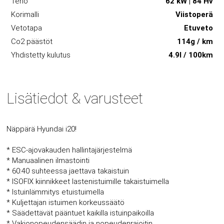
Teho
62 kW | 84 Hv
Korimalli
Viistoperä
Vetotapa
Etuveto
Co2 päästöt
114g / km
Yhdistetty kulutus
4.9l / 100km
Lisätiedot & varusteet
Näppärä Hyundai i20!
* ESC-ajovakauden hallintajärjestelmä
* Manuaalinen ilmastointi
* 60:40 suhteessa jaettava takaistuin
* ISOFIX kiinnikkeet lastenistuimille takaistuimella
* Istuinlämmitys etuistuimella
* Kuljettajan istuimen korkeussäätö
* Säädettävät pääntuet kaikilla istuinpaikoilla
* Vakionopeudensäädin ja nopeudenrajoitin