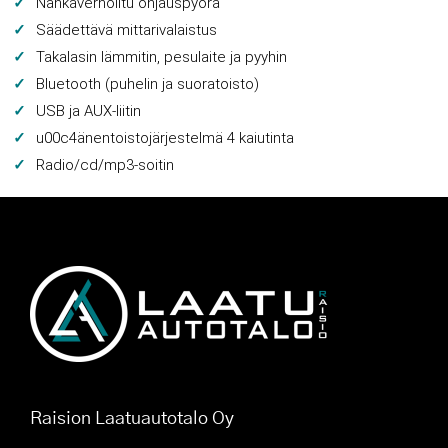
Nahkaverhoiltu ohjauspyörä
Säädettävä mittarivalaistus
Takalasin lämmitin, pesulaite ja pyyhin
Bluetooth (puhelin ja suoratoisto)
USB ja AUX-liitin
u00c4änentoistojärjestelmä 4 kaiutinta
Radio/cd/mp3-soitin
Raision Laatuautotalo Oy