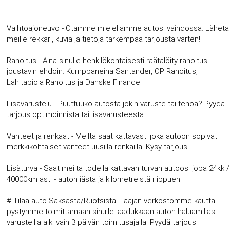
Vaihtoajoneuvo - Otamme mielellämme autosi vaihdossa. Lähetä
meille rekkari, kuvia ja tietoja tarkempaa tarjousta varten!
Rahoitus - Aina sinulle henkilökohtaisesti räätälöity rahoitus
joustavin ehdoin. Kumppaneina Santander, OP Rahoitus,
Lähitapiola Rahoitus ja Danske Finance
Lisävarustelu - Puuttuuko autosta jokin varuste tai tehoa? Pyydä
tarjous optimoinnista tai lisävarusteesta
Vanteet ja renkaat - Meiltä saat kattavasti joka autoon sopivat
merkkikohtaiset vanteet uusilla renkailla. Kysy tarjous!
Lisäturva - Saat meiltä todella kattavan turvan autoosi jopa 24kk /
40000km asti - auton iästä ja kilometreistä riippuen
# Tilaa auto Saksasta/Ruotsista - laajan verkostomme kautta
pystymme toimittamaan sinulle laadukkaan auton haluamillasi
varusteilla alk. vain 3 päivän toimitusajalla! Pyydä tarjous