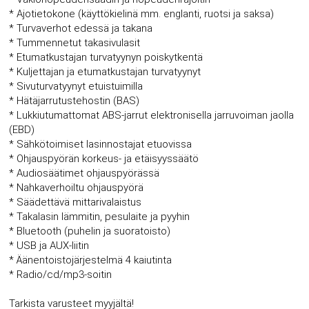
* Ajotietokone (käyttökielinä mm. englanti, ruotsi ja saksa)
* Turvaverhot edessä ja takana
* Tummennetut takasivulasit
* Etumatkustajan turvatyynyn poiskytkentä
* Kuljettajan ja etumatkustajan turvatyynyt
* Sivuturvatyynyt etuistuimilla
* Hätäjarrutustehostin (BAS)
* Lukkiutumattomat ABS-jarrut elektronisella jarruvoiman jaolla
(EBD)
* Sähkötoimiset lasinnostajat etuovissa
* Ohjauspyörän korkeus- ja etäisyyssäätö
* Audiosäätimet ohjauspyörässä
* Nahkaverhoiltu ohjauspyörä
* Säädettävä mittarivalaistus
* Takalasin lämmitin, pesulaite ja pyyhin
* Bluetooth (puhelin ja suoratoisto)
* USB ja AUX-liitin
* Äänentoistojärjestelmä 4 kaiutinta
* Radio/cd/mp3-soitin
Tarkista varusteet myyjältä!