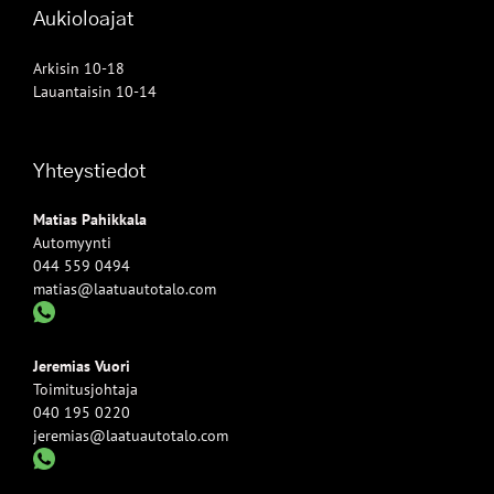
Aukioloajat
Arkisin 10-18
Lauantaisin 10-14
Yhteystiedot
Matias Pahikkala
Automyynti
044 559 0494
matias@laatuautotalo.com
Jeremias Vuori
Toimitusjohtaja
040 195 0220
jeremias@laatuautotalo.com