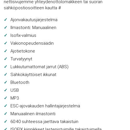
nettisivujemme yhteydenottolomakkeen tai suoran
sähköpostiosoitteen kautta #
Ajonvakautusjärjestelmä
Ilmastointi: Manuaalinen
Isofix-valmius
Vakionopeudensäädin
Ajotietokone
Turvatyynyt
Lukkiutumattomat jarrut (ABS)
Sähkökäyttöiset ikkunat
Bluetooth
USB
MP3
ESC-ajovakauden hallintajärjestelmä
Manuaalinen ilmastointi
60:40 suhteessa jaettava takaistuin
ISOFIX kiinnikkeet lastenistuimille takaistuimella