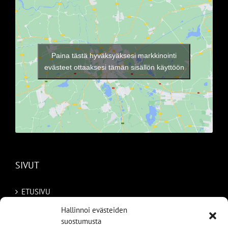
Paina tästä hyväksyäksesi markkinointi
evästeet ottaaksesi tämän sisällön käyttöön
SIVUT
ETUSIVU
Hallinnoi evästeiden
AUTOMME
suostumusta