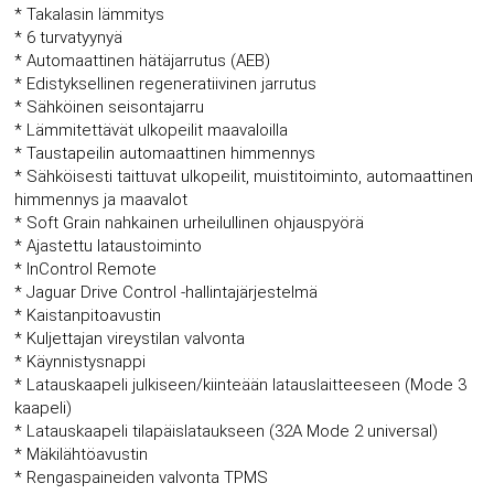
* Takalasin lämmitys
* 6 turvatyynyä
* Automaattinen hätäjarrutus (AEB)
* Edistyksellinen regeneratiivinen jarrutus
* Sähköinen seisontajarru
* Lämmitettävät ulkopeilit maavaloilla
* Taustapeilin automaattinen himmennys
* Sähköisesti taittuvat ulkopeilit, muistitoiminto, automaattinen
himmennys ja maavalot
* Soft Grain nahkainen urheilullinen ohjauspyörä
* Ajastettu lataustoiminto
* InControl Remote
* Jaguar Drive Control -hallintajärjestelmä
* Kaistanpitoavustin
* Kuljettajan vireystilan valvonta
* Käynnistysnappi
* Latauskaapeli julkiseen/kiinteään latauslaitteeseen (Mode 3
kaapeli)
* Latauskaapeli tilapäislataukseen (32A Mode 2 universal)
* Mäkilähtöavustin
* Rengaspaineiden valvonta TPMS