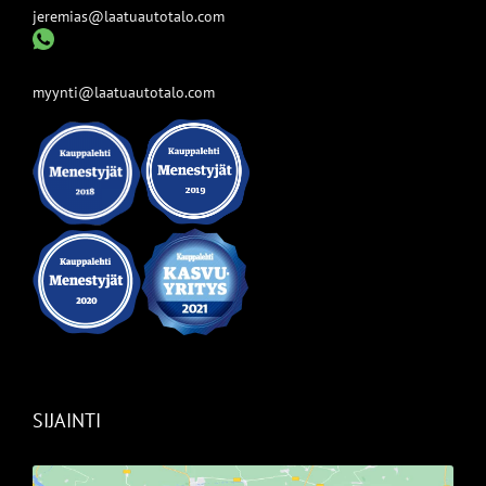
jeremias@laatuautotalo.com
myynti@laatuautotalo.com
SIJAINTI