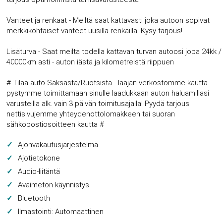
Vanteet ja renkaat - Meiltä saat kattavasti joka autoon sopivat
merkkikohtaiset vanteet uusilla renkailla. Kysy tarjous!
Lisäturva - Saat meiltä todella kattavan turvan autoosi jopa 24kk /
40000km asti - auton iästä ja kilometreistä riippuen
# Tilaa auto Saksasta/Ruotsista - laajan verkostomme kautta
pystymme toimittamaan sinulle laadukkaan auton haluamillasi
varusteilla alk. vain 3 päivän toimitusajalla! Pyydä tarjous
nettisivujemme yhteydenottolomakkeen tai suoran
sähköpostiosoitteen kautta #
Ajonvakautusjärjestelmä
Ajotietokone
Audio-liitäntä
Avaimeton käynnistys
Bluetooth
Ilmastointi: Automaattinen