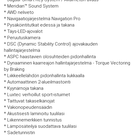
* Meridian™ Sound System
* AWD neliveto
* Navigaatiojärjestelmä Navigation Pro
* Pysäköintitutkat edessä ja takana
* Täys-LED-ajovalot
* Peruutuskamera
* DSC (Dynamic Stability Control) ajovakauden
hallintajärjestelmä
* ASPC haastavien olosuhteiden pidonhallinta
* Dynaaminen kaarreajon hallintajärjestelmä - Torque Vectoring
by Braking
* Liikkeellelähdön pidonhallinta liukkaalla
* Automaattinen 2-alueilmastointi
* Kyynärnoja takana
* Luxtec verhoillut sport-istuimet
* Taittuvat takaselkänojat
* Vakionopeudensäädin
* Akustisesti laminoitu tuulilasi
* Liikennemerkkien tunnistus
* Lämpösäteilyä suodattava tuulilasi
* Sadetunnistin