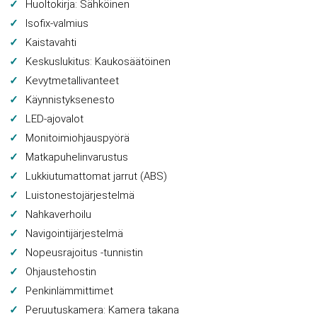
Huoltokirja: Sähköinen
Isofix-valmius
Kaistavahti
Keskuslukitus: Kaukosäätöinen
Kevytmetallivanteet
Käynnistyksenesto
LED-ajovalot
Monitoimiohjauspyörä
Matkapuhelinvarustus
Lukkiutumattomat jarrut (ABS)
Luistonestojärjestelmä
Nahkaverhoilu
Navigointijärjestelmä
Nopeusrajoitus -tunnistin
Ohjaustehostin
Penkinlämmittimet
Peruutuskamera: Kamera takana