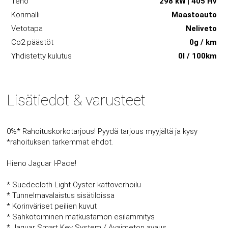
Teho
298 kW | 405 Hv
Korimalli
Maastoauto
Vetotapa
Neliveto
Co2 päästöt
0g / km
Yhdistetty kulutus
0l / 100km
Lisätiedot & varusteet
0%* Rahoituskorkotarjous! Pyydä tarjous myyjältä ja kysy
*rahoituksen tarkemmat ehdot.
Hieno Jaguar I-Pace!
* Suedecloth Light Oyster kattoverhoilu
* Tunnelmavalaistus sisätiloissa
* Korinväriset peilien kuvut
* Sähkötoiminen matkustamon esilämmitys
* Jaguar Smart Key System / Avaimeton avaus