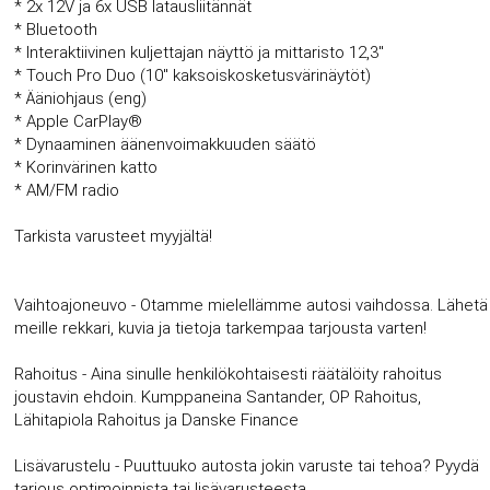
* 2x 12V ja 6x USB latausliitännät
* Bluetooth
* Interaktiivinen kuljettajan näyttö ja mittaristo 12,3"
* Touch Pro Duo (10" kaksoiskosketusvärinäytöt)
* Ääniohjaus (eng)
* Apple CarPlay®
* Dynaaminen äänenvoimakkuuden säätö
* Korinvärinen katto
* AM/FM radio
Tarkista varusteet myyjältä!
Vaihtoajoneuvo - Otamme mielellämme autosi vaihdossa. Lähetä
meille rekkari, kuvia ja tietoja tarkempaa tarjousta varten!
Rahoitus - Aina sinulle henkilökohtaisesti räätälöity rahoitus
joustavin ehdoin. Kumppaneina Santander, OP Rahoitus,
Lähitapiola Rahoitus ja Danske Finance
Lisävarustelu - Puuttuuko autosta jokin varuste tai tehoa? Pyydä
tarjous optimoinnista tai lisävarusteesta