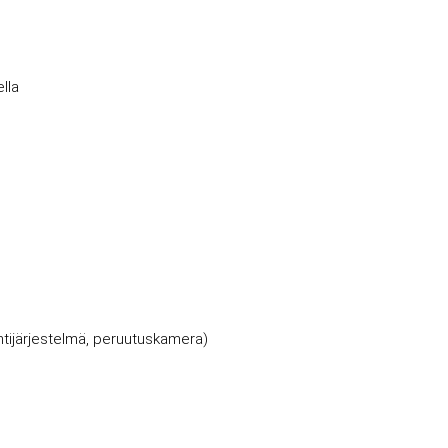
lla
ntijärjestelmä, peruutuskamera)