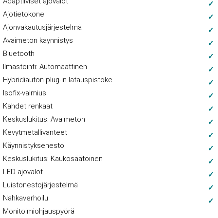
Adaptiiviset ajovalot
Ajotietokone
Ajonvakautusjärjestelmä
Avaimeton käynnistys
Bluetooth
Ilmastointi: Automaattinen
Hybridiauton plug-in latauspistoke
Isofix-valmius
Kahdet renkaat
Keskuslukitus: Avaimeton
Kevytmetallivanteet
Käynnistyksenesto
Keskuslukitus: Kaukosäätöinen
LED-ajovalot
Luistonestojärjestelmä
Nahkaverhoilu
Monitoimiohjauspyörä