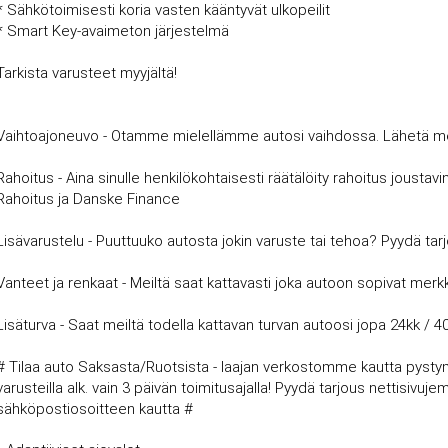
* Sähkötoimisesti koria vasten kääntyvät ulkopeilit
* Smart Key-avaimeton järjestelmä
Tarkista varusteet myyjältä!
Vaihtoajoneuvo - Otamme mielellämme autosi vaihdossa. Lähetä meille
Rahoitus - Aina sinulle henkilökohtaisesti räätälöity rahoitus joust
Rahoitus ja Danske Finance
Lisävarustelu - Puuttuuko autosta jokin varuste tai tehoa? Pyydä tar
Vanteet ja renkaat - Meiltä saat kattavasti joka autoon sopivat merkki
Lisäturva - Saat meiltä todella kattavan turvan autoosi jopa 24kk / 4
# Tilaa auto Saksasta/Ruotsista - laajan verkostomme kautta pysty
varusteilla alk. vain 3 päivän toimitusajalla! Pyydä tarjous nettisi
sähköpostiosoitteen kautta #