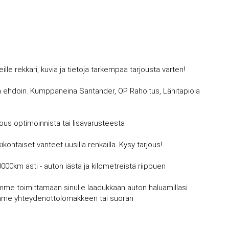
 rekkari, kuvia ja tietoja tarkempaa tarjousta varten!
avin ehdoin. Kumppaneina Santander, OP Rahoitus, Lähitapiola
jous optimoinnista tai lisävarusteesta
kohtaiset vanteet uusilla renkailla. Kysy tarjous!
0000km asti - auton iästä ja kilometreistä riippuen
mme toimittamaan sinulle laadukkaan auton haluamillasi
vujemme yhteydenottolomakkeen tai suoran