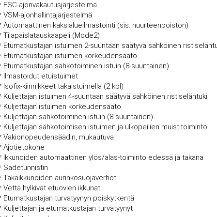
* ESC-ajonvakautusjärjestelmä
* VSM-ajonhallintajärjestelmä
* Automaattinen kaksialueilmastointi (sis. huurteenpoiston)
* Tilapäislatauskaapeli (Mode2)
* Etumatkustajan istuimen 2-suuntaan säätyvä sähköinen ristiseläntu
* Etumatkustajan istuimen korkeudensäätö
* Etumatkustajan sähkötoiminen istuin (8-suuntainen)
* Ilmastoidut etuistuimet
* Isofix-kiinnikkeet takaistuimella (2 kpl)
* Kuljettajan istuimen 4-suuntaan säätyvä sähköinen ristiseläntuki
* Kuljettajan istuimen korkeudensäätö
* Kuljettajan sähkötoiminen istuin (8-suuntainen)
* Kuljettajan sähkötoimisen istuimen ja ulkopeilien muistitoiminto
* Vakionopeudensäädin, mukautuva
* Ajotietokone
* Ikkunoiden automaattinen ylös/alas-toiminto edessä ja takana
* Sadetunnistin
* Takaikkunoiden aurinkosuojaverhot
* Vettä hylkivät etuovien ikkunat
* Etumatkustajan turvatyynyn poiskytkentä
* Kuljettajan ja etumatkustajan turvatyynyt