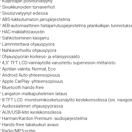
* Kuljettajan polviturvatyyny
* Sivuikkunoiden turvaverhot
* Sivuturvatyynyt edessä
* ABS-lukkiutumaton jarrujärjestelmä
* AEB-automaattinen hätäjarrutusjärjestelmä jalankulkijan tunnistukse
* HAC-mäkilähtöavustin
* Sähkötoiminen käsijarru
* Lämmitettävä ohjauspyörä
* Nahkaverhoiltu ohjauspyörä
* Ohjauspyörän korkeus- ja etäisyyssäätö
* 4,3" TFT LCD-värinäytöllä varustettu supervision mittaristo
* Ajotilan valinta; Normal, Eco
* Android Auto-yhteensopivuus
* Apple CarPlay -yhteensopivuus
* Bluetooth hands-free
* Langaton matkapuhelimen lataus
* 8 TFT LCD -monitoimikosketusnäyttö keskikonsolissa (sis. navigoi
* Audiosäätimet ohjauspyörässä
* AUX/USB-liitin keskikonsolissa
* Harman/Kardon Premium -audiojärjestelmä
* Hands-free takaluukun avaus
* Radio/MP3-soitin