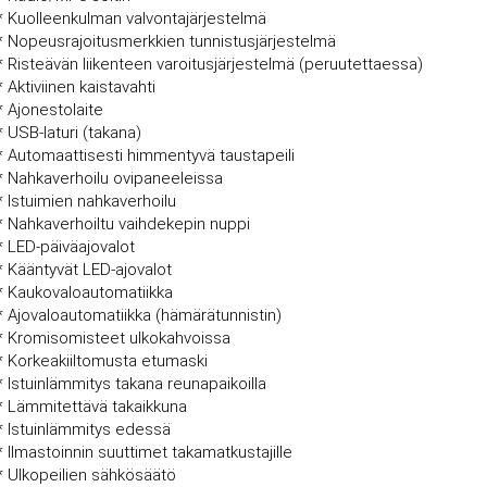
* Kuolleenkulman valvontajärjestelmä
* Nopeusrajoitusmerkkien tunnistusjärjestelmä
* Risteävän liikenteen varoitusjärjestelmä (peruutettaessa)
* Aktiviinen kaistavahti
* Ajonestolaite
* USB-laturi (takana)
* Automaattisesti himmentyvä taustapeili
* Nahkaverhoilu ovipaneeleissa
* Istuimien nahkaverhoilu
* Nahkaverhoiltu vaihdekepin nuppi
* LED-päiväajovalot
* Kääntyvät LED-ajovalot
* Kaukovaloautomatiikka
* Ajovaloautomatiikka (hämärätunnistin)
* Kromisomisteet ulkokahvoissa
* Korkeakiiltomusta etumaski
* Istuinlämmitys takana reunapaikoilla
* Lämmitettävä takaikkuna
* Istuinlämmitys edessä
* Ilmastoinnin suuttimet takamatkustajille
* Ulkopeilien sähkösäätö