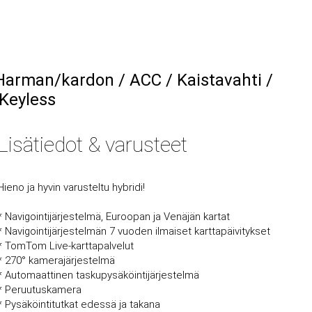
Harman/kardon / ACC / Kaistavahti /
 Keyless
Lisätiedot & varusteet
Hieno ja hyvin varusteltu hybridi!
* Navigointijärjestelmä, Euroopan ja Venäjän kartat
* Navigointijärjestelmän 7 vuoden ilmaiset karttapäivitykset
* TomTom Live-karttapalvelut
* 270° kamerajärjestelmä
* Automaattinen taskupysäköintijärjestelmä
* Peruutuskamera
* Pysäköintitutkat edessä ja takana