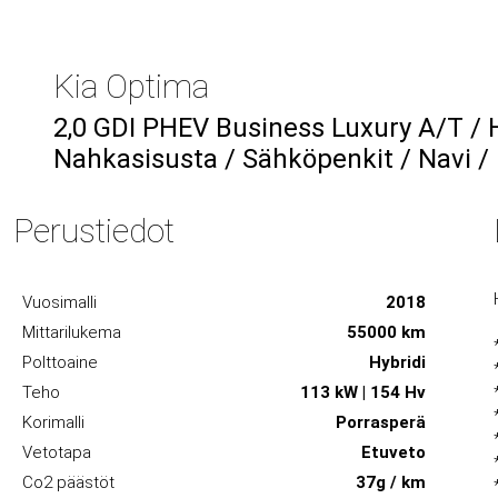
Kia Optima
2,0 GDI PHEV Business Luxury A/T / 
Nahkasisusta / Sähköpenkit / Navi /
Perustiedot
Vuosimalli
2018
Mittarilukema
55000 km
Polttoaine
Hybridi
Teho
113 kW | 154 Hv
Korimalli
Porrasperä
Vetotapa
Etuveto
Co2 päästöt
37g / km