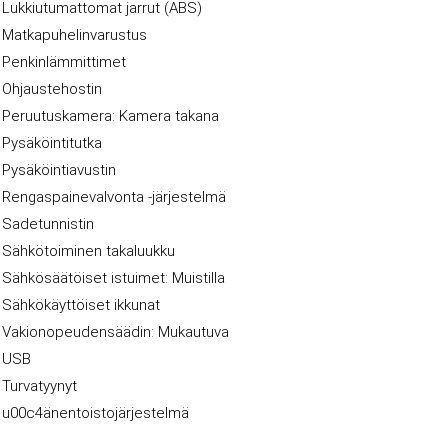
Lukkiutumattomat jarrut (ABS)
Matkapuhelinvarustus
Penkinlämmittimet
Ohjaustehostin
Peruutuskamera: Kamera takana
Pysäköintitutka
Pysäköintiavustin
Rengaspainevalvonta -järjestelmä
Sadetunnistin
Sähkötoiminen takaluukku
Sähkösäätöiset istuimet: Muistilla
Sähkökäyttöiset ikkunat
Vakionopeudensäädin: Mukautuva
USB
Turvatyynyt
u00c4änentoistojärjestelmä