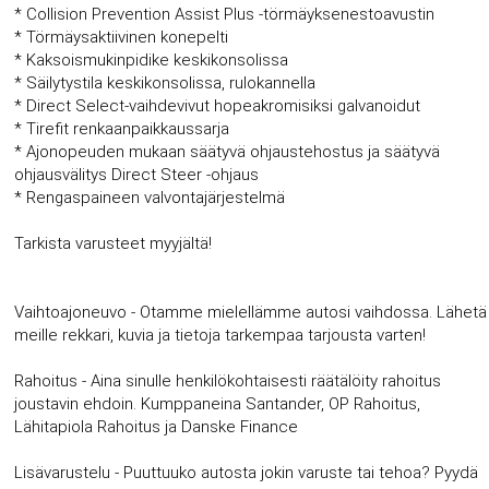
* Collision Prevention Assist Plus -törmäyksenestoavustin
* Törmäysaktiivinen konepelti
* Kaksoismukinpidike keskikonsolissa
* Säilytystila keskikonsolissa, rulokannella
* Direct Select-vaihdevivut hopeakromisiksi galvanoidut
* Tirefit renkaanpaikkaussarja
* Ajonopeuden mukaan säätyvä ohjaustehostus ja säätyvä
ohjausvälitys Direct Steer -ohjaus
* Rengaspaineen valvontajärjestelmä
Tarkista varusteet myyjältä!
Vaihtoajoneuvo - Otamme mielellämme autosi vaihdossa. Lähetä
meille rekkari, kuvia ja tietoja tarkempaa tarjousta varten!
Rahoitus - Aina sinulle henkilökohtaisesti räätälöity rahoitus
joustavin ehdoin. Kumppaneina Santander, OP Rahoitus,
Lähitapiola Rahoitus ja Danske Finance
Lisävarustelu - Puuttuuko autosta jokin varuste tai tehoa? Pyydä