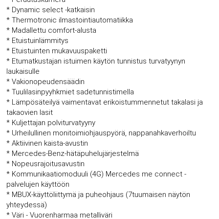
* Dynamic select -katkaisin
* Thermotronic ilmastointiautomatiikka
* Madallettu comfort-alusta
* Etuistuinlämmitys
* Etuistuinten mukavuuspaketti
* Etumatkustajan istuimen käytön tunnistus turvatyynyn
laukaisulle
* Vakionopeudensäädin
* Tuulilasinpyyhkmiet sadetunnistimella
* Lämpösäteilyä vaimentavat erikoistummennetut takalasi ja
takaovien lasit
* Kuljettajan polviturvatyyny
* Urheilullinen monitoimiohjauspyörä, nappanahkaverhoiltu
* Aktiivinen kaista-avustin
* Mercedes-Benz-hätäpuhelujärjestelmä
* Nopeusrajoitusavustin
* Kommunikaatiomoduuli (4G) Mercedes me connect -
palvelujen käyttöön
* MBUX-käyttöliittymä ja puheohjaus (7tuumaisen näytön
yhteydessä)
* Väri - Vuorenharmaa metalliväri