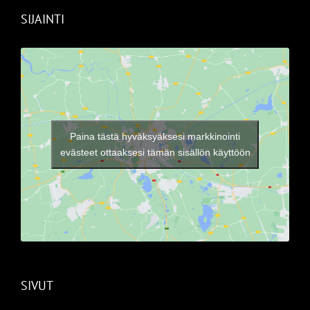
SIJAINTI
Paina tästä hyväksyäksesi markkinointi
evästeet ottaaksesi tämän sisällön käyttöön
SIVUT