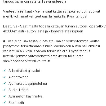
tarjous optimoinnista tai lisävarusteesta
Vanteet ja renkaat - Meiltä saat kattavasti joka autoon sopivat
merkkikohtaiset vanteet uusilla renkailla. Kysy tarjous!
Lisäturva - Saat meiltä todella kattavan turvan autoosi jopa 24kk /
40000km asti - auton iästä ja kilometreistä riippuen
# Tilaa auto Saksasta/Ruotsista - laajan verkostomme kautta
pystymme toimittamaan sinulle laadukkaan auton haluamillasi
varusteilla alk. vain 3 päivän toimitusajalla! Pyydä tarjous
nettisivujemme yhteydenottolomakkeen tai suoran
sähköpostiosoitteen kautta #
Adaptiiviset ajovalot
Ajotietokone
Ajonvakautusjärjestelmä
Audio-liitäntä
Avaimeton käynnistys
Bluetooth