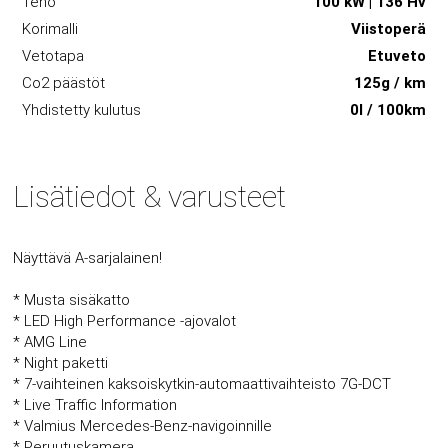
Teho
100 kW | 136 Hv
Korimalli
Viistoperä
Vetotapa
Etuveto
Co2 päästöt
125g / km
Yhdistetty kulutus
0l / 100km
Lisätiedot & varusteet
Näyttävä A-sarjalainen!
* Musta sisäkatto
* LED High Performance -ajovalot
* AMG Line
* Night paketti
* 7-vaihteinen kaksoiskytkin-automaattivaihteisto 7G-DCT
* Live Traffic Information
* Valmius Mercedes-Benz-navigoinnille
* Peruutuskamera