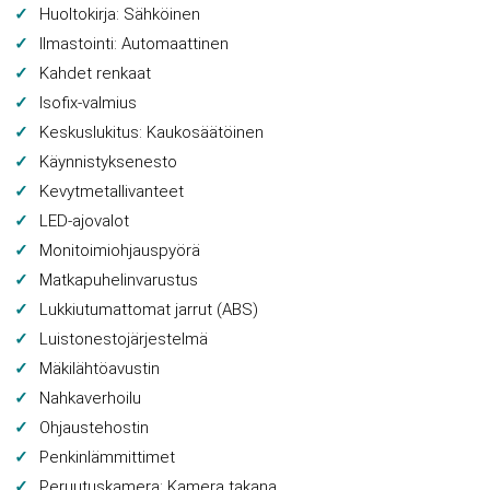
Huoltokirja: Sähköinen
Ilmastointi: Automaattinen
Kahdet renkaat
Isofix-valmius
Keskuslukitus: Kaukosäätöinen
Käynnistyksenesto
Kevytmetallivanteet
LED-ajovalot
Monitoimiohjauspyörä
Matkapuhelinvarustus
Lukkiutumattomat jarrut (ABS)
Luistonestojärjestelmä
Mäkilähtöavustin
Nahkaverhoilu
Ohjaustehostin
Penkinlämmittimet
Peruutuskamera: Kamera takana