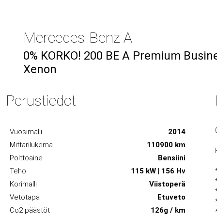
Mercedes-Benz A
0% KORKO! 200 BE A Premium Busine
Xenon
Perustiedot
Vuosimalli
2014
Mittarilukema
110900 km
Polttoaine
Bensiini
Teho
115 kW | 156 Hv
Korimalli
Viistoperä
Vetotapa
Etuveto
Co2 päästöt
126g / km