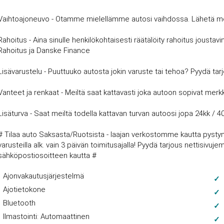
Vaihtoajoneuvo - Otamme mielellämme autosi vaihdossa. Lähetä meille
Rahoitus - Aina sinulle henkilökohtaisesti räätälöity rahoitus joust
Rahoitus ja Danske Finance
Lisävarustelu - Puuttuuko autosta jokin varuste tai tehoa? Pyydä tar
Vanteet ja renkaat - Meiltä saat kattavasti joka autoon sopivat merkki
Lisäturva - Saat meiltä todella kattavan turvan autoosi jopa 24kk / 4
# Tilaa auto Saksasta/Ruotsista - laajan verkostomme kautta pysty
varusteilla alk. vain 3 päivän toimitusajalla! Pyydä tarjous nettisi
sähköpostiosoitteen kautta #
Ajonvakautusjärjestelmä
Ajotietokone
Bluetooth
Ilmastointi: Automaattinen