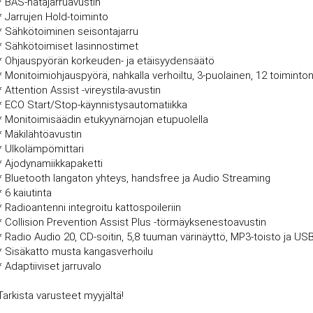
* BAS-hätäjarruavustin
* Jarrujen Hold-toiminto
* Sähkötoiminen seisontajarru
* Sähkötoimiset lasinnostimet
* Ohjauspyörän korkeuden- ja etäisyydensäätö
* Monitoimiohjauspyörä, nahkalla verhoiltu, 3-puolainen, 12 toiminto
* Attention Assist -vireystila-avustin
* ECO Start/Stop-käynnistysautomatiikka
* Monitoimisäädin etukyynärnojan etupuolella
* Mäkilähtöavustin
* Ulkolämpömittari
* Ajodynamiikkapaketti
* Bluetooth langaton yhteys, handsfree ja Audio Streaming
* 6 kaiutinta
* Radioantenni integroitu kattospoileriin
* Collision Prevention Assist Plus -törmäyksenestoavustin
* Radio Audio 20, CD-soitin, 5,8 tuuman värinäyttö, MP3-toisto ja USB-
* Sisäkatto musta kangasverhoilu
* Adaptiiviset jarruvalo
Tarkista varusteet myyjältä!