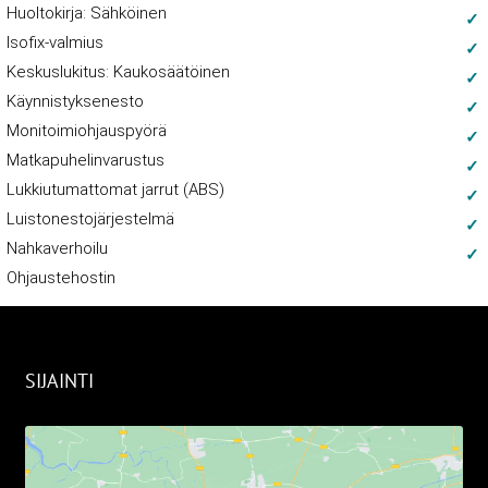
Huoltokirja: Sähköinen
Isofix-valmius
Keskuslukitus: Kaukosäätöinen
Käynnistyksenesto
Monitoimiohjauspyörä
Matkapuhelinvarustus
Lukkiutumattomat jarrut (ABS)
Luistonestojärjestelmä
Nahkaverhoilu
Ohjaustehostin
SIJAINTI