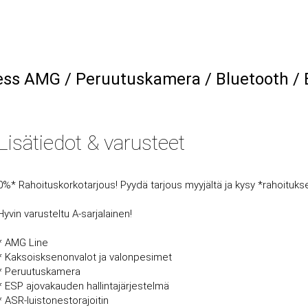
ss AMG / Peruutuskamera / Bluetooth / B
Lisätiedot & varusteet
0%* Rahoituskorkotarjous! Pyydä tarjous myyjältä ja kysy *rahoituk
Hyvin varusteltu A-sarjalainen!
* AMG Line
* Kaksoisksenonvalot ja valonpesimet
* Peruutuskamera
* ESP ajovakauden hallintajärjestelmä
* ASR-luistonestorajoitin