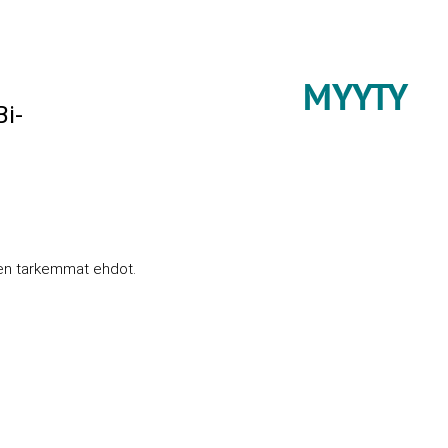
MYYTY
i-
sen tarkemmat ehdot.