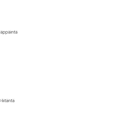
näppäintä
liitäntä