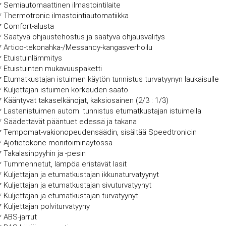
* Semiautomaattinen ilmastointilaite
* Thermotronic ilmastointiautomatiikka
* Comfort-alusta
* Säätyvä ohjaustehostus ja säätyvä ohjausvälitys
* Artico-tekonahka-/Messancy-kangasverhoilu
* Etuistuinlämmitys
* Etuistuinten mukavuuspaketti
* Etumatkustajan istuimen käytön tunnistus turvatyynyn laukaisulle
* Kuljettajan istuimen korkeuden säätö
* Kääntyvät takaselkänojat, kaksiosainen (2/3 : 1/3)
* Lastenistuimen autom. tunnistus etumatkustajan istuimella
* Säädettävät pääntuet edessä ja takana
* Tempomat-vakionopeudensäädin, sisältää Speedtronicin
* Ajotietokone monitoiminäytössä
* Takalasinpyyhin ja -pesin
* Tummennetut, lämpöä eristävät lasit
* Kuljettajan ja etumatkustajan ikkunaturvatyynyt
* Kuljettajan ja etumatkustajan sivuturvatyynyt
* Kuljettajan ja etumatkustajan turvatyynyt
* Kuljettajan polviturvatyyny
* ABS-jarrut