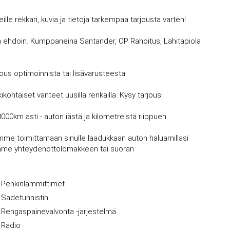
 rekkari, kuvia ja tietoja tarkempaa tarjousta varten!
avin ehdoin. Kumppaneina Santander, OP Rahoitus, Lähitapiola
jous optimoinnista tai lisävarusteesta
kohtaiset vanteet uusilla renkailla. Kysy tarjous!
0000km asti - auton iästä ja kilometreistä riippuen
mme toimittamaan sinulle laadukkaan auton haluamillasi
vujemme yhteydenottolomakkeen tai suoran
Penkinlämmittimet
Sadetunnistin
Rengaspainevalvonta -järjestelmä
Radio