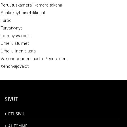
Peruutuskamera: Kamera takana
Sähkökäyttöiset ikkunat
Turbo
Turvatyynyt
Törmäysvaroitin
Urheiluistuimet
Urheilullinen alusta
Vakionopeudensäädin: Perinteinen
Xenon-ajovalot
SIVUT
ETUSIVU
AUTOMME