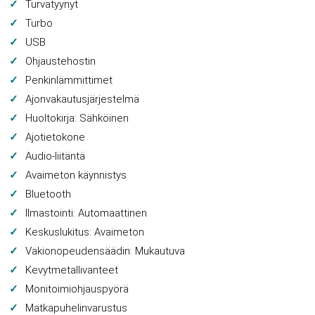
Turvatyynyt
Turbo
USB
Ohjaustehostin
Penkinlämmittimet
Ajonvakautusjärjestelmä
Huoltokirja: Sähköinen
Ajotietokone
Audio-liitäntä
Avaimeton käynnistys
Bluetooth
Ilmastointi: Automaattinen
Keskuslukitus: Avaimeton
Vakionopeudensäädin: Mukautuva
Kevytmetallivanteet
Monitoimiohjauspyörä
Matkapuhelinvarustus