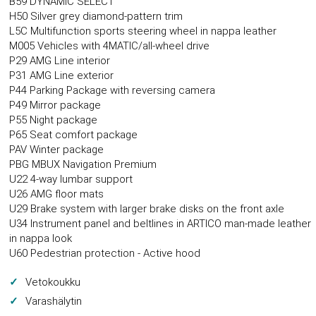
B59 DYNAMIC SELECT
H50 Silver grey diamond-pattern trim
L5C Multifunction sports steering wheel in nappa leather
M005 Vehicles with 4MATIC/all-wheel drive
P29 AMG Line interior
P31 AMG Line exterior
P44 Parking Package with reversing camera
P49 Mirror package
P55 Night package
P65 Seat comfort package
PAV Winter package
PBG MBUX Navigation Premium
U22 4-way lumbar support
U26 AMG floor mats
U29 Brake system with larger brake disks on the front axle
U34 Instrument panel and beltlines in ARTICO man-made leather
in nappa look
U60 Pedestrian protection - Active hood
Vetokoukku
Varashälytin