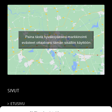
Paina tästä hyväksyäksesi markkinointi
evästeet ottaaksesi tämän sisällön käyttöön
SIVUT
ETUSIVU