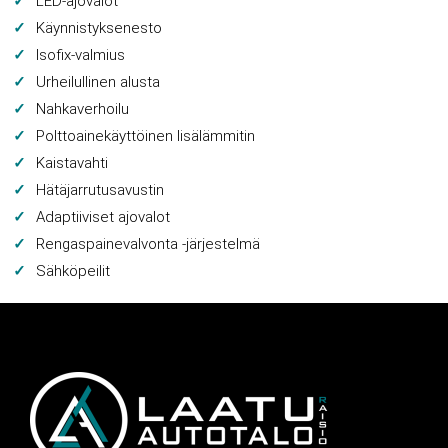
LED-ajovalot
Käynnistyksenesto
Isofix-valmius
Urheilullinen alusta
Nahkaverhoilu
Polttoainekäyttöinen lisälämmitin
Kaistavahti
Hätäjarrutusavustin
Adaptiiviset ajovalot
Rengaspainevalvonta -järjestelmä
Sähköpeilit