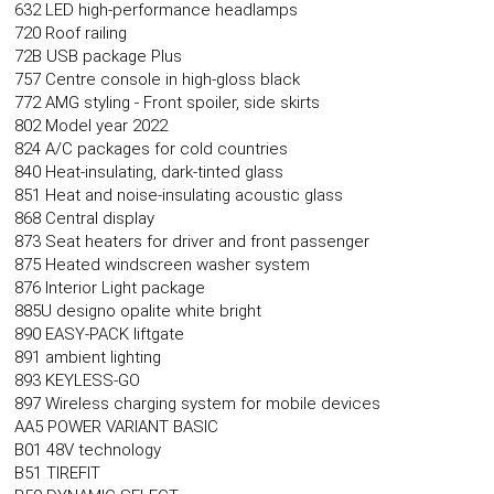
632 LED high-performance headlamps
720 Roof railing
72B USB package Plus
757 Centre console in high-gloss black
772 AMG styling - Front spoiler, side skirts
802 Model year 2022
824 A/C packages for cold countries
840 Heat-insulating, dark-tinted glass
851 Heat and noise-insulating acoustic glass
868 Central display
873 Seat heaters for driver and front passenger
875 Heated windscreen washer system
876 Interior Light package
885U designo opalite white bright
890 EASY-PACK liftgate
891 ambient lighting
893 KEYLESS-GO
897 Wireless charging system for mobile devices
AA5 POWER VARIANT BASIC
B01 48V technology
B51 TIREFIT