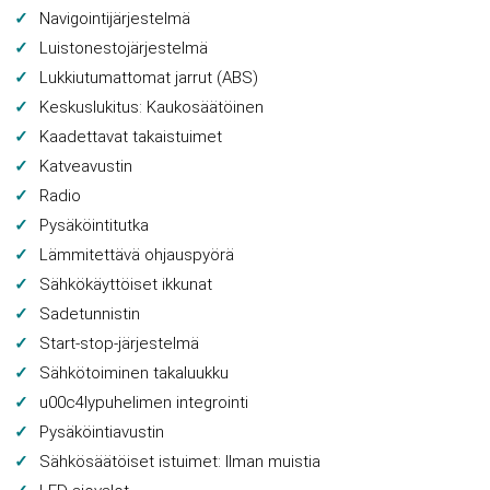
Navigointijärjestelmä
Luistonestojärjestelmä
Lukkiutumattomat jarrut (ABS)
Keskuslukitus: Kaukosäätöinen
Kaadettavat takaistuimet
Katveavustin
Radio
Pysäköintitutka
Lämmitettävä ohjauspyörä
Sähkökäyttöiset ikkunat
Sadetunnistin
Start-stop-järjestelmä
Sähkötoiminen takaluukku
u00c4lypuhelimen integrointi
Pysäköintiavustin
Sähkösäätöiset istuimet: Ilman muistia