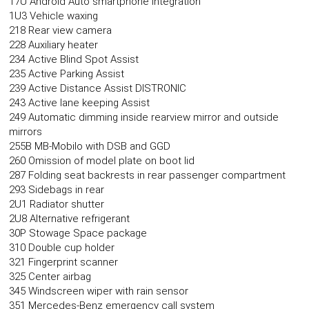
17U Android Auto smartphone integration
1U3 Vehicle waxing
218 Rear view camera
228 Auxiliary heater
234 Active Blind Spot Assist
235 Active Parking Assist
239 Active Distance Assist DISTRONIC
243 Active lane keeping Assist
249 Automatic dimming inside rearview mirror and outside
mirrors
255B MB-Mobilo with DSB and GGD
260 Omission of model plate on boot lid
287 Folding seat backrests in rear passenger compartment
293 Sidebags in rear
2U1 Radiator shutter
2U8 Alternative refrigerant
30P Stowage Space package
310 Double cup holder
321 Fingerprint scanner
325 Center airbag
345 Windscreen wiper with rain sensor
351 Mercedes-Benz emergency call system