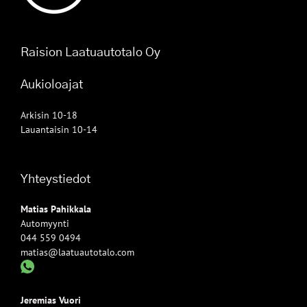
Raision Laatuautotalo Oy
Aukioloajat
Arkisin 10-18
Lauantaisin 10-14
Yhteystiedot
Matias Pahikkala
Automyynti
044 559 0494
matias@laatuautotalo.com
Jeremias Vuori