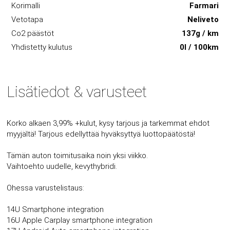
Korimalli
Farmari
Vetotapa
Neliveto
Co2 päästöt
137g / km
Yhdistetty kulutus
0l / 100km
Lisätiedot & varusteet
Korko alkaen 3,99% +kulut, kysy tarjous ja tarkemmat ehdot
myyjältä! Tarjous edellyttää hyväksyttyä luottopäätöstä!
Tämän auton toimitusaika noin yksi viikko.
Vaihtoehto uudelle, kevythybridi.
Ohessa varustelistaus:
14U Smartphone integration
16U Apple Carplay smartphone integration