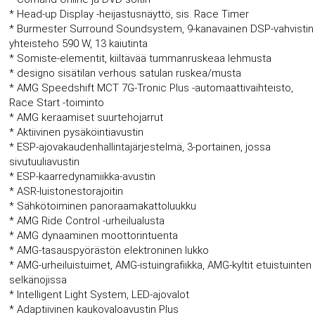
* Head-up Display -heijastusnäyttö, sis. Race Timer
* Burmester Surround Soundsystem, 9-kanavainen DSP-vahvistin
yhteisteho 590 W, 13 kaiutinta
* Somiste-elementit, kiiltävää tummanruskeaa lehmusta
* designo sisätilan verhous satulan ruskea/musta
* AMG Speedshift MCT 7G-Tronic Plus -automaattivaihteisto,
Race Start -toiminto
* AMG keraamiset suurtehojarrut
* Aktiivinen pysäköintiavustin
* ESP-ajovakaudenhallintajärjestelmä, 3-portainen, jossa
sivutuuliavustin
* ESP-kaarredynamiikka-avustin
* ASR-luistonestorajoitin
* Sähkötoiminen panoraamakattoluukku
* AMG Ride Control -urheilualusta
* AMG dynaaminen moottorintuenta
* AMG-tasauspyörästön elektroninen lukko
* AMG-urheiluistuimet, AMG-istuingrafiikka, AMG-kyltit etuistuinten
selkänojissa
* Intelligent Light System, LED-ajovalot
* Adaptiivinen kaukovaloavustin Plus