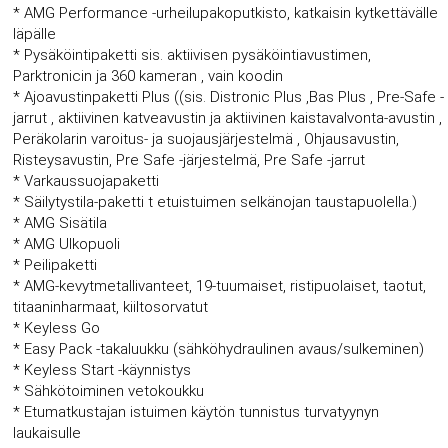
* AMG Performance -urheilupakoputkisto, katkaisin kytkettävälle
läpälle
* Pysäköintipaketti sis. aktiivisen pysäköintiavustimen,
Parktronicin ja 360 kameran , vain koodin
* Ajoavustinpaketti Plus ((sis. Distronic Plus ,Bas Plus , Pre-Safe -
jarrut , aktiivinen katveavustin ja aktiivinen kaistavalvonta-avustin ,
Peräkolarin varoitus- ja suojausjärjestelmä , Ohjausavustin,
Risteysavustin, Pre Safe -järjestelmä, Pre Safe -jarrut
* Varkaussuojapaketti
* Säilytystila-paketti t etuistuimen selkänojan taustapuolella.)
* AMG Sisätila
* AMG Ulkopuoli
* Peilipaketti
* AMG-kevytmetallivanteet, 19-tuumaiset, ristipuolaiset, taotut,
titaaninharmaat, kiiltosorvatut
* Keyless Go
* Easy Pack -takaluukku (sähköhydraulinen avaus/sulkeminen)
* Keyless Start -käynnistys
* Sähkötoiminen vetokoukku
* Etumatkustajan istuimen käytön tunnistus turvatyynyn
laukaisulle