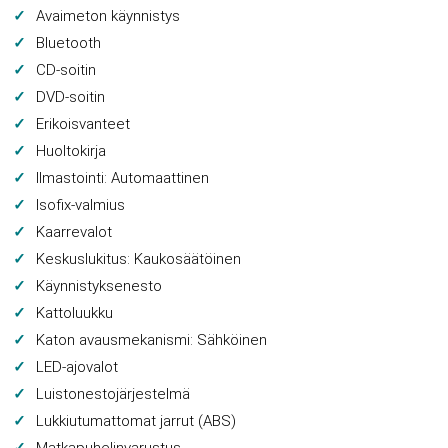
Avaimeton käynnistys
Bluetooth
CD-soitin
DVD-soitin
Erikoisvanteet
Huoltokirja
Ilmastointi: Automaattinen
Isofix-valmius
Kaarrevalot
Keskuslukitus: Kaukosäätöinen
Käynnistyksenesto
Kattoluukku
Katon avausmekanismi: Sähköinen
LED-ajovalot
Luistonestojärjestelmä
Lukkiutumattomat jarrut (ABS)