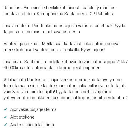
Rahoitus - Aina sinulle henkilökohtaisesti räätälöity rahoitus
joustavin ehdoin. Kumppaneina Santander ja OP Rahoitus
Lisävarustelu - Puuttuuko autosta jokin varuste tai tehoa? Pyydä
tarjous optimoinnista tai lisävarusteesta
Vanteet ja renkaat - Meiltä saat kattavasti joka autoon sopivat
merkkikohtaiset vanteet uusilla renkailla. Kysy tarjous!
Lisäturva - Saat meiltä todella kattavan turvan autoosi jopa 24kk /
40000km asti - auton iästä ja kilometreistä riippuen
# Tilaa auto Ruotsista - laajan verkostomme kautta pystymme
toimittamaan sinulle laadukkaan auton haluamillasi varusteilla alk.
vain 3 päivän toimitusajalla! Pyydä tarjous nettisivujemme
yhteydenottolomakkeen tai suoran sähköpostiosoitteen kautta #
Ajonvakautusjärjestelmä
Ajotietokone
Audio-sisääntuloliitäntä