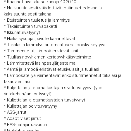
* Käännettävä takaselkänoja 40:20:40
* Nelisuuntaisesti säädettävät pääntuet edessä ja
kaksisuuntaisesti takana
* Etuistuinten tuuletus ja lämmitys
* Takaistuinten turvapaketti
* Ikkunaturvatyynyt
* Häikäisysuojat, sivulle käännettävät
* Takalasin lämmitys automaattisesti poiskytkeytyvä
* Tummennetut, lämpöä eristävät lasit
* Tuulilasinpyyhkimen kertapyyhkäisytoiminto
* Lämmitettävä lasinpesujärjestelmä
* Ääntä ja lämpöä eristävät etusivulasit ja tuulilasi
* Lämpösäteilyä vaimentavat erikoistummennetut takalasi ja
takaovien lasit
* Kuljettajan ja etumatkustajan sivuturvatyynyt (yhd.
rintakehän/lantiontyynyt)
* Kuljettajan ja etumatkustajan turvatyynyt
* Kuljettajan polviturvatyyny
* ABS-jarrut
* Adaptiiviset jarrut
* BAS-hätäjarruavustin
* Mäkilähtöavustin