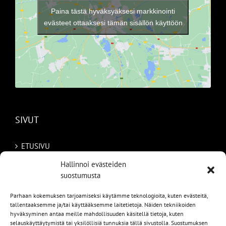
Paina tästä hyväksyäksesi markkinointi
evästeet ottaaksesi tämän sisällön käyttöön
SIVUT
ETUSIVU
Hallinnoi evästeiden
AUTOMME
suostumusta
MYYDYT
Parhaan kokemuksen tarjoamiseksi käytämme teknologioita, kuten evästeitä,
tallentaaksemme ja/tai käyttääksemme laitetietoja. Näiden tekniikoiden
TILAA AUTO RUOTSISTA
hyväksyminen antaa meille mahdollisuuden käsitellä tietoja, kuten
selauskäyttäytymistä tai yksilöllisiä tunnuksia tällä sivustolla. Suostumuksen