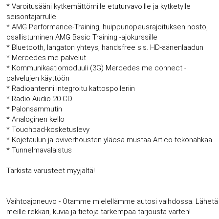
* Varoitusääni kytkemättömille etuturvavöille ja kytketylle
seisontajarrulle
* AMG Performance-Training, huippunopeusrajoituksen nosto,
osallistuminen AMG Basic Training -ajokurssille
* Bluetooth, langaton yhteys, handsfree sis. HD-äänenlaadun
* Mercedes me palvelut
* Kommunikaatiomoduuli (3G) Mercedes me connect -
palvelujen käyttöön
* Radioantenni integroitu kattospoileriin
* Radio Audio 20 CD
* Palonsammutin
* Analoginen kello
* Touchpad-kosketuslevy
* Kojetaulun ja oviverhousten yläosa mustaa Artico-tekonahkaa
* Tunnelmavalaistus
Tarkista varusteet myyjältä!
Vaihtoajoneuvo - Otamme mielellämme autosi vaihdossa. Lähetä
meille rekkari, kuvia ja tietoja tarkempaa tarjousta varten!