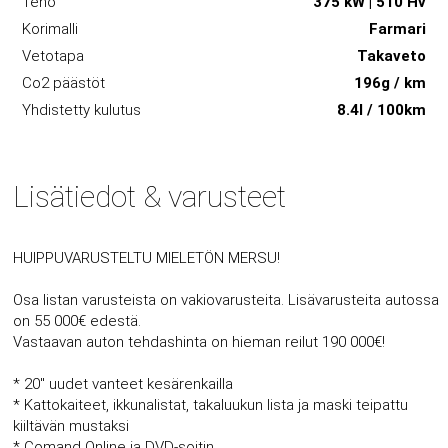
Teho
375 kW | 510 Hv
Korimalli
Farmari
Vetotapa
Takaveto
Co2 päästöt
196g / km
Yhdistetty kulutus
8.4l / 100km
Lisätiedot & varusteet
HUIPPUVARUSTELTU MIELETÖN MERSU!
Osa listan varusteista on vakiovarusteita. Lisävarusteita autossa
on 55 000€ edestä.
Vastaavan auton tehdashinta on hieman reilut 190 000€!
* 20'' uudet vanteet kesärenkailla
* Kattokaiteet, ikkunalistat, takaluukun lista ja maski teipattu
kiiltävän mustaksi
* Comand Online ja DVD-soitin