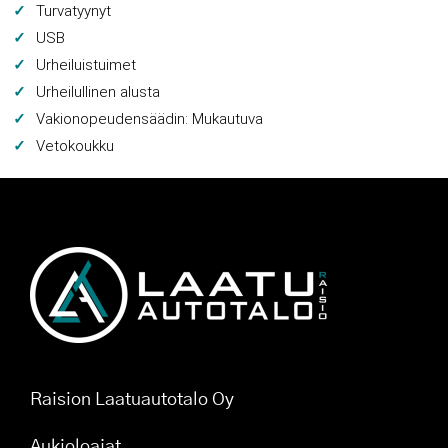
Turvatyynyt
USB
Urheiluistuimet
Urheilullinen alusta
Vakionopeudensäädin: Mukautuva
Vetokoukku
Raision Laatuautotalo Oy
Aukioloajat