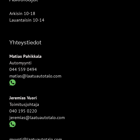
Arkisin 10-18
Lauantaisin 10-14
Yhteystiedot
Matias Pahikkala
Automyynti
044 559 0494
matias@laatuautotalo.com
Jeremias Vuori
Toimitusjohtaja
040 195 0220
jeremias@laatuautotalo.com
myynti@laatuautotalo.com