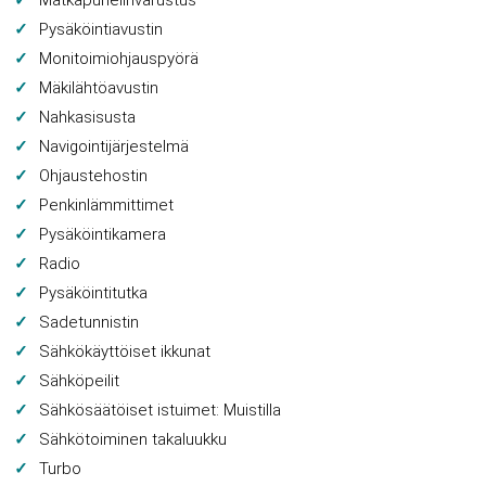
Matkapuhelinvarustus
Pysäköintiavustin
Monitoimiohjauspyörä
Mäkilähtöavustin
Nahkasisusta
Navigointijärjestelmä
Ohjaustehostin
Penkinlämmittimet
Pysäköintikamera
Radio
Pysäköintitutka
Sadetunnistin
Sähkökäyttöiset ikkunat
Sähköpeilit
Sähkösäätöiset istuimet: Muistilla
Sähkötoiminen takaluukku
Turbo