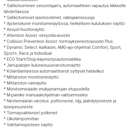
* Sähkötoiminen seisontajarru, automaattinen vapautus liikkeelle
lähdettäessä
* Sähkötoimiset lasinnostimet, väliinjäämissuoja
* Ajotietokone monitoiminäytössä, hetkellisen kulutuksen näyttö
* Assyst-huoltonäyttö
* Attention Assist -vireystila-avustin
* Collision Prevention Assist -törmäyksenestoavustin Plus
* Dynamic Select -katkaisin, AMG-ajo-ohjelmat Comfort, Sport,
Sport+, Race ja Individual
* ECO Start/Stop-käynnistysautomatiikka
* Jarrupalojen kuluneisuusvaroitusnäyttö
* Kolaritilanteessa automaattisesti syttyvät hätävilkut
* Mittariston monitoiminäyttö
* Mittariston värinäyttö
* Monitoimisäädin etukyynärnojan etupuolella
* M-painike manuaaliohjelman valitsemiseksi
* Nestemäärän varoitus: polttoneste, öljy, jäähdytysneste ja
lasinpesuneste
* Törmäysaktiiviset polkimet
* Ulkolämpömittari
* Vaihtamispisteen näyttö