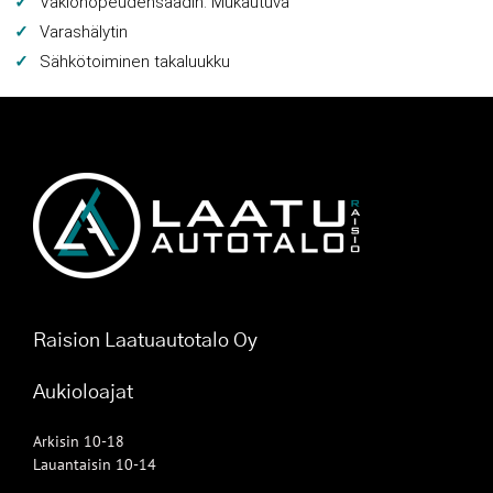
Vakionopeudensäädin: Mukautuva
Varashälytin
Sähkötoiminen takaluukku
Raision Laatuautotalo Oy
Aukioloajat
Arkisin 10-18
Lauantaisin 10-14