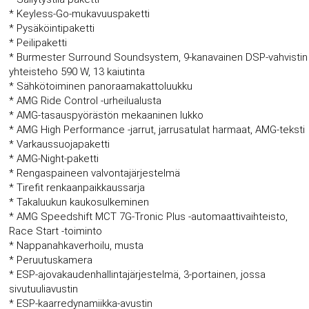
* Keyless-Go-mukavuuspaketti
* Pysäköintipaketti
* Peilipaketti
* Burmester Surround Soundsystem, 9-kanavainen DSP-vahvistin
yhteisteho 590 W, 13 kaiutinta
* Sähkötoiminen panoraamakattoluukku
* AMG Ride Control -urheilualusta
* AMG-tasauspyörästön mekaaninen lukko
* AMG High Performance -jarrut, jarrusatulat harmaat, AMG-teksti
* Varkaussuojapaketti
* AMG-Night-paketti
* Rengaspaineen valvontajärjestelmä
* Tirefit renkaanpaikkaussarja
* Takaluukun kaukosulkeminen
* AMG Speedshift MCT 7G-Tronic Plus -automaattivaihteisto,
Race Start -toiminto
* Nappanahkaverhoilu, musta
* Peruutuskamera
* ESP-ajovakaudenhallintajärjestelmä, 3-portainen, jossa
sivutuuliavustin
* ESP-kaarredynamiikka-avustin