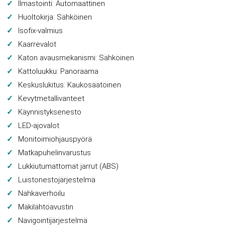
Ilmastointi: Automaattinen
Huoltokirja: Sähköinen
Isofix-valmius
Kaarrevalot
Katon avausmekanismi: Sähköinen
Kattoluukku: Panoraama
Keskuslukitus: Kaukosäätöinen
Kevytmetallivanteet
Käynnistyksenesto
LED-ajovalot
Monitoimiohjauspyörä
Matkapuhelinvarustus
Lukkiutumattomat jarrut (ABS)
Luistonestojärjestelmä
Nahkaverhoilu
Mäkilähtöavustin
Navigointijärjestelmä