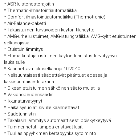
* ASR-luistonestorajoitin
* Thermatic-ilmastointiautomatiikka
* Comfort-ilmastointiautomatiikka (Thermotronic)
* Air-Balance-paketti
* Takaistuimen turvavöiden käytön tilanäyttö
* AMG-urheiluistuimet, AMG-istuingrafiikka, AMG-kyltit etuistuinten
selkänojissa
* Etuistuinlämmitys
* Etumatkustajan istuimen käytön tunnistus turvatyynyn
laukaisulle
* Käännettävä takaselkänoja 40:20:40
* Nelisuuntaisesti säädettävät pääntuet edessä ja
kaksisuuntaisesti takana
* Oikean etuistuimen sähköinen säätö muistilla
* Vakionopeudensäädin
* Ikkunaturvatyynyt
* Häikäisysuojat, sivulle käännettävät
* Sadetunnistin
* Takalasin lämmitys automaattisesti poiskytkeytyvä
* Tummennetut, lämpöä eristävät lasit
* Tuulilasinpyyhkimen kertapyyhkäisytoiminto