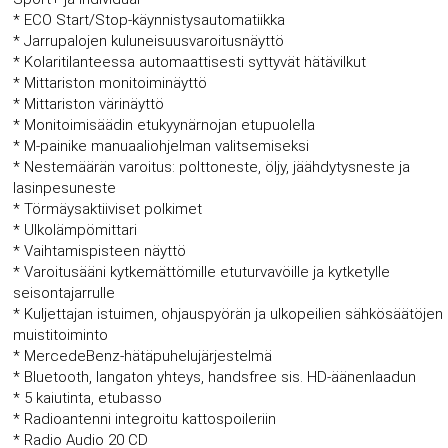
* ECO Start/Stop-käynnistysautomatiikka
* Jarrupalojen kuluneisuusvaroitusnäyttö
* Kolaritilanteessa automaattisesti syttyvät hätävilkut
* Mittariston monitoiminäyttö
* Mittariston värinäyttö
* Monitoimisäädin etukyynärnojan etupuolella
* M-painike manuaaliohjelman valitsemiseksi
* Nestemäärän varoitus: polttoneste, öljy, jäähdytysneste ja
lasinpesuneste
* Törmäysaktiiviset polkimet
* Ulkolämpömittari
* Vaihtamispisteen näyttö
* Varoitusääni kytkemättömille etuturvavöille ja kytketylle
seisontajarrulle
* Kuljettajan istuimen, ohjauspyörän ja ulkopeilien sähkösäätöjen
muistitoiminto
* MercedeBenz-hätäpuhelujärjestelmä
* Bluetooth, langaton yhteys, handsfree sis. HD-äänenlaadun
* 5 kaiutinta, etubasso
* Radioantenni integroitu kattospoileriin
* Radio Audio 20 CD