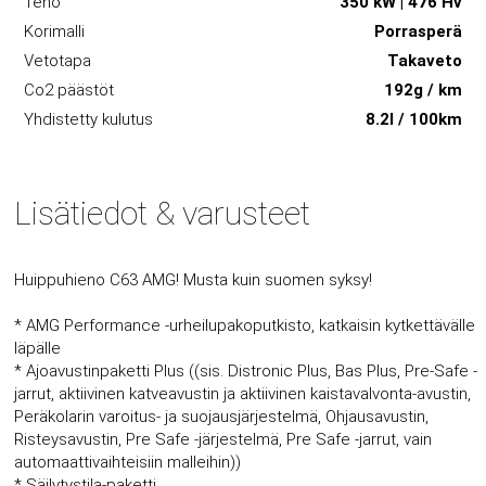
Teho
350 kW | 476 Hv
Korimalli
Porrasperä
Vetotapa
Takaveto
Co2 päästöt
192g / km
Yhdistetty kulutus
8.2l / 100km
Lisätiedot & varusteet
Huippuhieno C63 AMG! Musta kuin suomen syksy!
* AMG Performance -urheilupakoputkisto, katkaisin kytkettävälle
läpälle
* Ajoavustinpaketti Plus ((sis. Distronic Plus, Bas Plus, Pre-Safe -
jarrut, aktiivinen katveavustin ja aktiivinen kaistavalvonta-avustin,
Peräkolarin varoitus- ja suojausjärjestelmä, Ohjausavustin,
Risteysavustin, Pre Safe -järjestelmä, Pre Safe -jarrut, vain
automaattivaihteisiin malleihin))
* Säilytystila-paketti