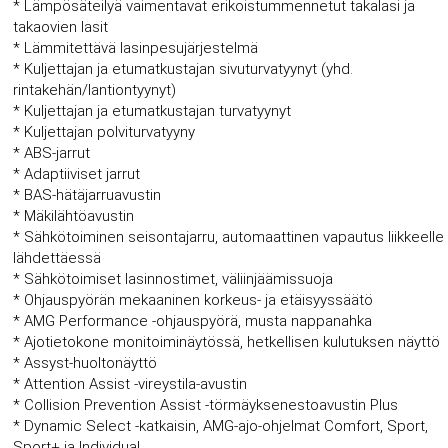
* Lämpösäteilyä vaimentavat erikoistummennetut takalasi ja
takaovien lasit
* Lämmitettävä lasinpesujärjestelmä
* Kuljettajan ja etumatkustajan sivuturvatyynyt (yhd.
rintakehän/lantiontyynyt)
* Kuljettajan ja etumatkustajan turvatyynyt
* Kuljettajan polviturvatyyny
* ABS-jarrut
* Adaptiiviset jarrut
* BAS-hätäjarruavustin
* Mäkilähtöavustin
* Sähkötoiminen seisontajarru, automaattinen vapautus liikkeelle
lähdettäessä
* Sähkötoimiset lasinnostimet, väliinjäämissuoja
* Ohjauspyörän mekaaninen korkeus- ja etäisyyssäätö
* AMG Performance -ohjauspyörä, musta nappanahka
* Ajotietokone monitoiminäytössä, hetkellisen kulutuksen näyttö
* Assyst-huoltonäyttö
* Attention Assist -vireystila-avustin
* Collision Prevention Assist -törmäyksenestoavustin Plus
* Dynamic Select -katkaisin, AMG-ajo-ohjelmat Comfort, Sport,
Sport+ ja Individual