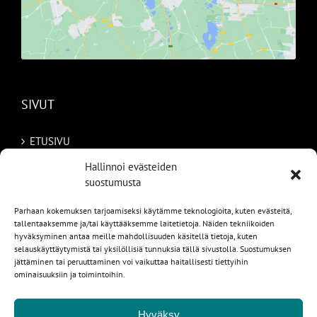
SIVUT
ETUSIVU
Hallinnoi evästeiden
AUTOMME
suostumusta
MYYDYT
Parhaan kokemuksen tarjoamiseksi käytämme teknologioita, kuten evästeitä,
tallentaaksemme ja/tai käyttääksemme laitetietoja. Näiden tekniikoiden
TILAA AUTO RUOTSISTA
hyväksyminen antaa meille mahdollisuuden käsitellä tietoja, kuten
selauskäyttäytymistä tai yksilöllisiä tunnuksia tällä sivustolla. Suostumuksen
PALVELUT
jättäminen tai peruuttaminen voi vaikuttaa haitallisesti tiettyihin
ominaisuuksiin ja toimintoihin.
YHTEYSTIEDOT
Hyväksy