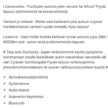
Lisävarustelu - Puuttuuko autosta jokin varuste tai tehoa? Pyydä
tarjous optimoinnista tai lisävarusteesta
Vanteet ja renkaat - Meiltä saat kattavasti joka autoon sopivat
merkkikohtaiset vanteet uusilla renkailla. Kysy tarjous!
Lisäturva - Saat meiltä todella kattavan turvan autoosi jopa 24kk /
40000km asti - auton iästä ja kilometreistä riippuen
# Tilaa auto Ruotsista - laajan verkostomme kautta pystymme
toimittamaan sinulle laadukkaan auton haluamillasi varusteilla alk.
vain 3 päivän toimitusajalla! Pyydä tarjous nettisivujemme
yhteydenottolomakkeen tai suoran sähköpostiosoitteen kautta #
Ajonvakautusjärjestelmä
Ajotietokone
Audio-liitäntä
Avaimeton käynnistys
Bluetooth