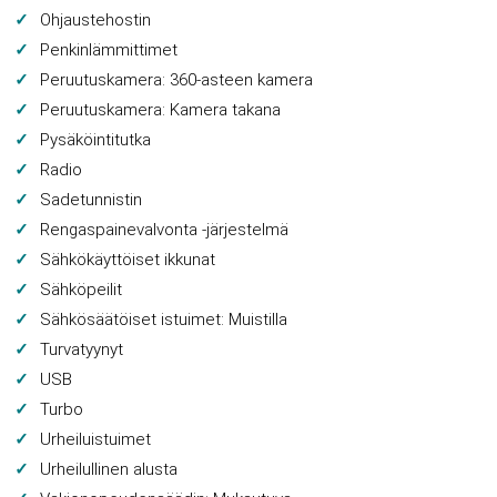
Ohjaustehostin
Penkinlämmittimet
Peruutuskamera: 360-asteen kamera
Peruutuskamera: Kamera takana
Pysäköintitutka
Radio
Sadetunnistin
Rengaspainevalvonta -järjestelmä
Sähkökäyttöiset ikkunat
Sähköpeilit
Sähkösäätöiset istuimet: Muistilla
Turvatyynyt
USB
Turbo
Urheiluistuimet
Urheilullinen alusta