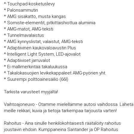
* Touchpad-kosketuslevy
* Palonsammutin
* AMG sisäkatto, musta kangas
* Somiste-elementit, pitkittäishiottua alumiinia
* AMG-matot, AMG-teksti
* Tunnelmavalaistus
* AMG kynnyslistat, valaistut, AMG-teksti
* Adaptiivinen kaukovaloavustin Plus
* Intelligent Light System, LED-ajovalot
* Adaptiiviset jarruvalot
* Ei mallimerkintää takaluukussa
* Takalokasuojien levikekappaleet AMG-pyörien yht.
* Suurempi polttoainesäiliö (66l)
Tarkista varusteet myyjältä!
Vaihtoajoneuvo - Otamme mielellämme autosi vaihdossa. Lähetä
meille rekkari, kuvia ja tietoja tarkempaa tarjousta varten!
Rahoitus - Aina sinulle henkilökohtaisesti räätälöity rahoitus
joustavin ehdoin. Kumppaneina Santander ja OP Rahoitus