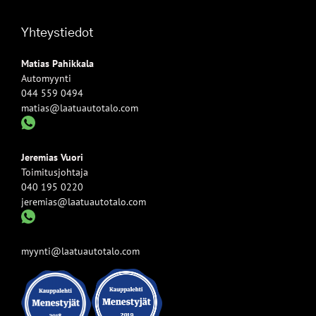
Yhteystiedot
Matias Pahikkala
Automyynti
044 559 0494
matias@laatuautotalo.com
Jeremias Vuori
Toimitusjohtaja
040 195 0220
jeremias@laatuautotalo.com
myynti@laatuautotalo.com