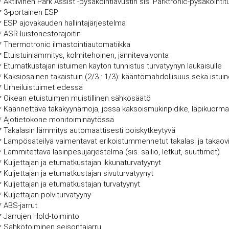
* Aktiivinen Park Assist -pysäköintiavustin sis. Parktronic-pysäköintit
* 3-portainen ESP
* ESP ajovakauden hallintajärjestelmä
* ASR-luistonestorajoitin
* Thermotronic ilmastointiautomatiikka
* Etuistuinlämmitys, kolmitehoinen, jännitevalvonta
* Etumatkustajan istuimen käytön tunnistus turvatyynyn laukaisulle
* Kaksiosainen takaistuin (2/3 : 1/3): kääntömahdollisuus sekä istu
* Urheiluistuimet edessä
* Oikean etuistuimen muistillinen sähkösäätö
* Käännettävä takakyynärnoja, jossa kaksoismukinpidike, läpikuor
* Ajotietokone monitoiminäytössä
* Takalasin lämmitys automaattisesti poiskytkeytyvä
* Lämpösäteilyä vaimentavat erikoistummennetut takalasi ja takaovi
* Lämmitettävä lasinpesujärjestelmä (sis. säiliö, letkut, suuttimet)
* Kuljettajan ja etumatkustajan ikkunaturvatyynyt
* Kuljettajan ja etumatkustajan sivuturvatyynyt
* Kuljettajan ja etumatkustajan turvatyynyt
* Kuljettajan polviturvatyyny
* ABS-jarrut
* Jarrujen Hold-toiminto
* Sähkötoiminen seisontajarru