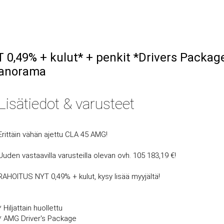
,49% + kulut* + penkit *Drivers Packag
Panorama
Lisätiedot & varusteet
Erittäin vähän ajettu CLA 45 AMG!
Uuden vastaavilla varusteilla olevan ovh. 105 183,19 €!
RAHOITUS NYT 0,49% + kulut, kysy lisää myyjältä!
* Hiljattain huollettu
* AMG Driver's Package