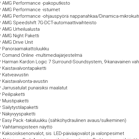
* AMG Performance -pakoputkisto
* AMG Performance -istuimet
* AMG Performance -ohjauspyörä nappanahkaa/Dinamica-mikrokuitu
* AMG Speedshift 7G-DCT-automaattivaihteisto
* AMG Urheilualusta
* AMG Night Paketti
* AMG Drive Unit
* Panoraamakattoluukku
* Comand Online -multimediajärjestelmä
* Harman Kardon Logic 7 Surround-Soundsystem, 9-kanavainen vahvis
* Kaistavalvontapaketti
* Katveavustin
* Kaistavalvonta-avustin
* Jarrusatulat punaisiksi maalatut
* Peilipaketti
* Muistipaketti
* Säilytystilapaketti
* Näkyvyyspaketti
* Easy Pack -takaluukku (sähköhydraulinen avaus/sulkeminen)
* Vaihtamispisteen näyttö
* Kaksoisksenonvalot, sis. LED-päiväajovalot ja valonpesimet