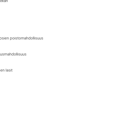
utkan
inosien poistomahdollisuus
mausmahdollisuus
en lasit