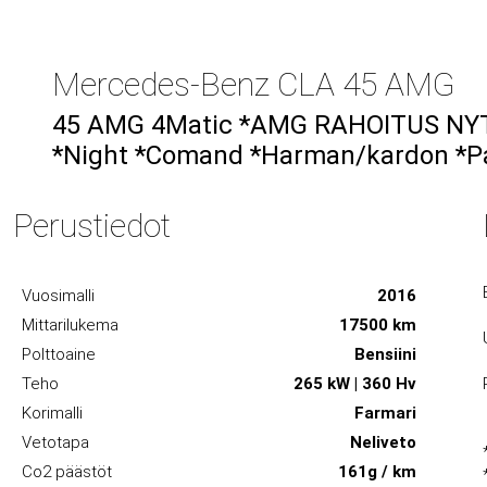
Mercedes-Benz CLA 45 AMG
45 AMG 4Matic *AMG RAHOITUS NYT 0
*Night *Comand *Harman/kardon *
Perustiedot
Vuosimalli
2016
Mittarilukema
17500 km
Polttoaine
Bensiini
Teho
265 kW | 360 Hv
Korimalli
Farmari
Vetotapa
Neliveto
Co2 päästöt
161g / km