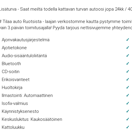
Lisäturva - Saat meiltä todella kattavan turvan autoosi jopa 24kk / 4
# Tilaa auto Ruotsista - laajan verkostomme kautta pystymme toimitt
vain 3 päivän toimitusajalla! Pyydä tarjous nettisivujemme yhteyde
Ajonvakautusjärjestelmä
Ajotietokone
Audio-sisääntuloliitäntä
Bluetooth
CD-soitin
Erikoisvanteet
Huoltokirja
Ilmastointi: Automaattinen
Isofix-valmius
Käynnistyksenesto
Keskuslukitus: Kaukosäätöinen
Kattoluukku