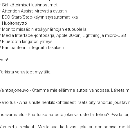
* Sähkötoimiset lasinnostimet
* Attention Assist -vireystila-avustin
* ECO Start/Stop-käynnistysautomatiikka
* Huoltonäyttö
* Monitoimisäädin etukyynärnojan etupuolella
* Media Interface -johtosarja, Apple 30-pin, Lightning ja micro-USB
* Bluetooth langaton yhteys
* Radioantenni integroitu takalasiin
yms!
Tarkista varusteet myyjältä!
Vaihtoajoneuvo - Otamme mielellämme autosi vaihdossa. Lähetä meille
Rahoitus - Aina sinulle henkilökohtaisesti räätälöity rahoitus joust
Lisävarustelu - Puuttuuko autosta jokin varuste tai tehoa? Pyydä tar
Vanteet ja renkaat - Meiltä saat kattavasti joka autoon sopivat merkki