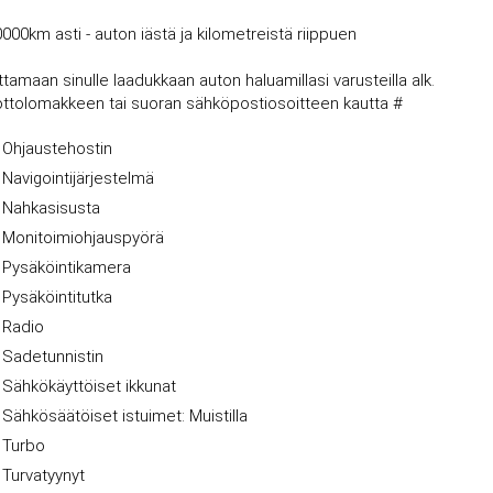
0000km asti - auton iästä ja kilometreistä riippuen
amaan sinulle laadukkaan auton haluamillasi varusteilla alk.
nottolomakkeen tai suoran sähköpostiosoitteen kautta #
Ohjaustehostin
Navigointijärjestelmä
Nahkasisusta
Monitoimiohjauspyörä
Pysäköintikamera
Pysäköintitutka
Radio
Sadetunnistin
Sähkökäyttöiset ikkunat
Sähkösäätöiset istuimet: Muistilla
Turbo
Turvatyynyt