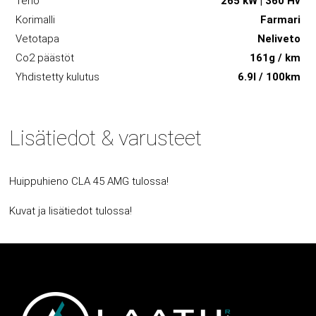
Teho
265 kW | 360 Hv
Korimalli
Farmari
Vetotapa
Neliveto
Co2 päästöt
161g / km
Yhdistetty kulutus
6.9l / 100km
Lisätiedot & varusteet
Huippuhieno CLA 45 AMG tulossa!
Kuvat ja lisätiedot tulossa!