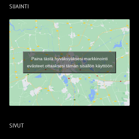
SIJAINTI
Paina tästä hyväksyäksesi markkinointi
evästeet ottaaksesi tämän sisällön käyttöön
SIVUT