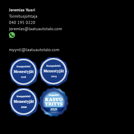
Jeremias Vuori
Toimitusjohtaja
040 195 0220
jeremias@laatuautotalo.com
myynti@laatuautotalo.com