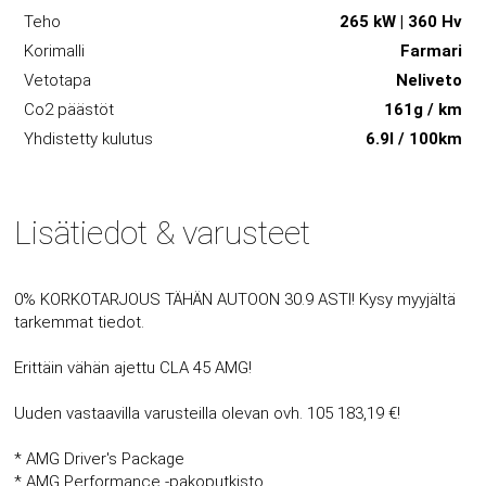
Teho
265 kW | 360 Hv
Korimalli
Farmari
Vetotapa
Neliveto
Co2 päästöt
161g / km
Yhdistetty kulutus
6.9l / 100km
Lisätiedot & varusteet
0% KORKOTARJOUS TÄHÄN AUTOON 30.9 ASTI! Kysy myyjältä
tarkemmat tiedot.
Erittäin vähän ajettu CLA 45 AMG!
Uuden vastaavilla varusteilla olevan ovh. 105 183,19 €!
* AMG Driver's Package
* AMG Performance -pakoputkisto