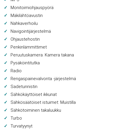
Monitoimiohjauspyörä
Mäkilähtöavustin
Nahkaverhoilu
Navigointijärjestelmä
Ohjaustehostin
Penkinlämmittimet
Peruutuskamera: Kamera takana
Pysäköintitutka
Radio
Rengaspainevalvonta -järjestelmä
Sadetunnistin
Sähkökäyttöiset ikkunat
Sähkösäätöiset istuimet: Muistilla
Sähkötoiminen takaluukku
Turbo
Turvatyynyt