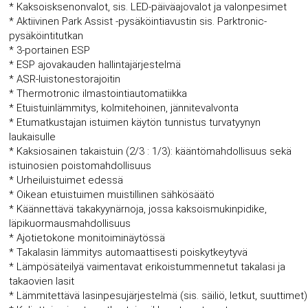
* Kaksoisksenonvalot, sis. LED-päiväajovalot ja valonpesimet
* Aktiivinen Park Assist -pysäköintiavustin sis. Parktronic-
pysäköintitutkan
* 3-portainen ESP
* ESP ajovakauden hallintajärjestelmä
* ASR-luistonestorajoitin
* Thermotronic ilmastointiautomatiikka
* Etuistuinlämmitys, kolmitehoinen, jännitevalvonta
* Etumatkustajan istuimen käytön tunnistus turvatyynyn
laukaisulle
* Kaksiosainen takaistuin (2/3 : 1/3): kääntömahdollisuus sekä
istuinosien poistomahdollisuus
* Urheiluistuimet edessä
* Oikean etuistuimen muistillinen sähkösäätö
* Käännettävä takakyynärnoja, jossa kaksoismukinpidike,
läpikuormausmahdollisuus
* Ajotietokone monitoiminäytössä
* Takalasin lämmitys automaattisesti poiskytkeytyvä
* Lämpösäteilyä vaimentavat erikoistummennetut takalasi ja
takaovien lasit
* Lämmitettävä lasinpesujärjestelmä (sis. säiliö, letkut, suuttimet)