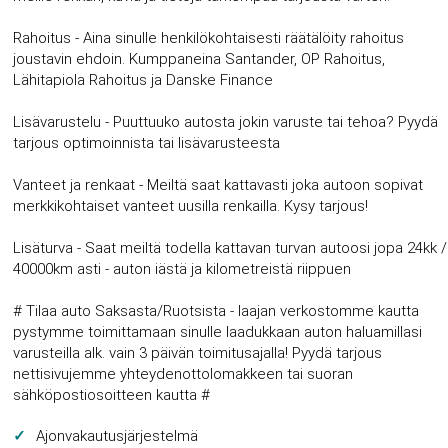
Rahoitus - Aina sinulle henkilökohtaisesti räätälöity rahoitus
joustavin ehdoin. Kumppaneina Santander, OP Rahoitus,
Lähitapiola Rahoitus ja Danske Finance
Lisävarustelu - Puuttuuko autosta jokin varuste tai tehoa? Pyydä
tarjous optimoinnista tai lisävarusteesta
Vanteet ja renkaat - Meiltä saat kattavasti joka autoon sopivat
merkkikohtaiset vanteet uusilla renkailla. Kysy tarjous!
Lisäturva - Saat meiltä todella kattavan turvan autoosi jopa 24kk /
40000km asti - auton iästä ja kilometreistä riippuen
# Tilaa auto Saksasta/Ruotsista - laajan verkostomme kautta
pystymme toimittamaan sinulle laadukkaan auton haluamillasi
varusteilla alk. vain 3 päivän toimitusajalla! Pyydä tarjous
nettisivujemme yhteydenottolomakkeen tai suoran
sähköpostiosoitteen kautta #
Ajonvakautusjärjestelmä