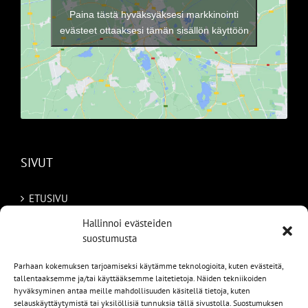
Paina tästä hyväksyäksesi markkinointi
evästeet ottaaksesi tämän sisällön käyttöön
SIVUT
ETUSIVU
Hallinnoi evästeiden
AUTOMME
suostumusta
MYYDYT
Parhaan kokemuksen tarjoamiseksi käytämme teknologioita, kuten evästeitä,
tallentaaksemme ja/tai käyttääksemme laitetietoja. Näiden tekniikoiden
TILAA AUTO RUOTSISTA
hyväksyminen antaa meille mahdollisuuden käsitellä tietoja, kuten
selauskäyttäytymistä tai yksilöllisiä tunnuksia tällä sivustolla. Suostumuksen