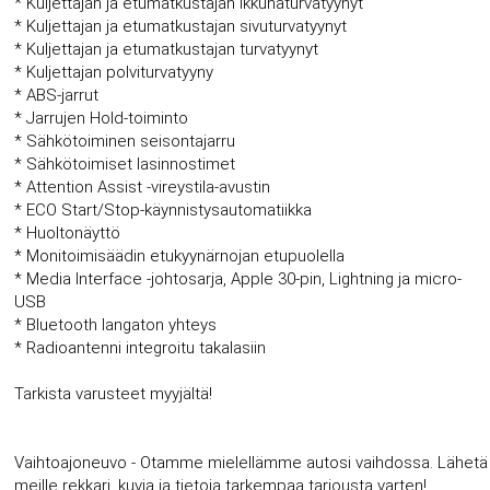
* Kuljettajan ja etumatkustajan ikkunaturvatyynyt
* Kuljettajan ja etumatkustajan sivuturvatyynyt
* Kuljettajan ja etumatkustajan turvatyynyt
* Kuljettajan polviturvatyyny
* ABS-jarrut
* Jarrujen Hold-toiminto
* Sähkötoiminen seisontajarru
* Sähkötoimiset lasinnostimet
* Attention Assist -vireystila-avustin
* ECO Start/Stop-käynnistysautomatiikka
* Huoltonäyttö
* Monitoimisäädin etukyynärnojan etupuolella
* Media Interface -johtosarja, Apple 30-pin, Lightning ja micro-
USB
* Bluetooth langaton yhteys
* Radioantenni integroitu takalasiin
Tarkista varusteet myyjältä!
Vaihtoajoneuvo - Otamme mielellämme autosi vaihdossa. Lähetä
meille rekkari, kuvia ja tietoja tarkempaa tarjousta varten!