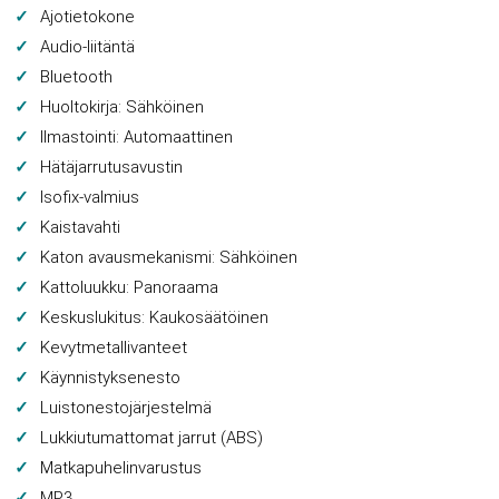
Ajotietokone
Audio-liitäntä
Bluetooth
Huoltokirja: Sähköinen
Ilmastointi: Automaattinen
Hätäjarrutusavustin
Isofix-valmius
Kaistavahti
Katon avausmekanismi: Sähköinen
Kattoluukku: Panoraama
Keskuslukitus: Kaukosäätöinen
Kevytmetallivanteet
Käynnistyksenesto
Luistonestojärjestelmä
Lukkiutumattomat jarrut (ABS)
Matkapuhelinvarustus
MP3