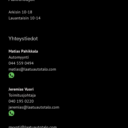
Arkisin 10-18
Lauantaisin 10-14
Yhteystiedot
Matias Pahikkala
Automyynti
044 559 0494
matias@laatuautotalo.com
Jeremias Vuori
Toimitusjohtaja
040 195 0220
jeremias@laatuautotalo.com
myynti@laatuautotalo.com