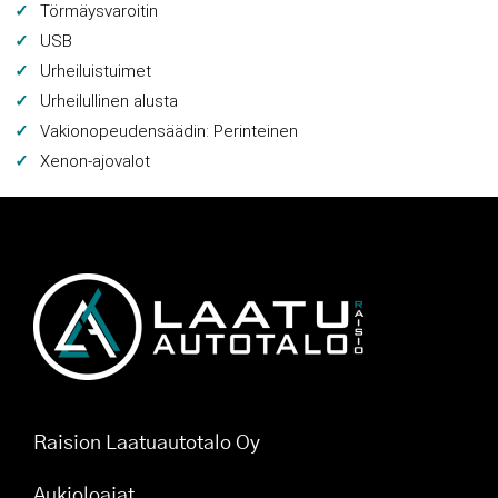
Törmäysvaroitin
USB
Urheiluistuimet
Urheilullinen alusta
Vakionopeudensäädin: Perinteinen
Xenon-ajovalot
Raision Laatuautotalo Oy
Aukioloajat