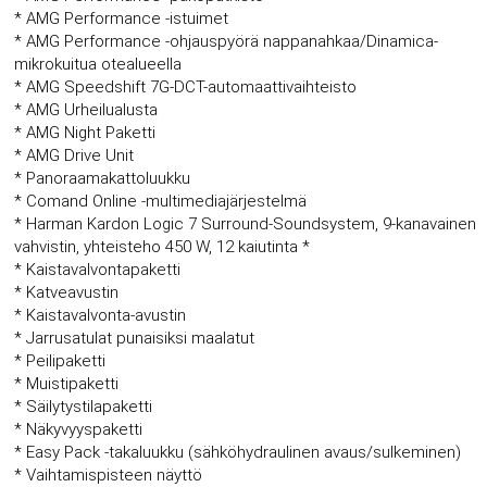
* AMG Performance -istuimet
* AMG Performance -ohjauspyörä nappanahkaa/Dinamica-
mikrokuitua otealueella
* AMG Speedshift 7G-DCT-automaattivaihteisto
* AMG Urheilualusta
* AMG Night Paketti
* AMG Drive Unit
* Panoraamakattoluukku
* Comand Online -multimediajärjestelmä
* Harman Kardon Logic 7 Surround-Soundsystem, 9-kanavainen
vahvistin, yhteisteho 450 W, 12 kaiutinta *
* Kaistavalvontapaketti
* Katveavustin
* Kaistavalvonta-avustin
* Jarrusatulat punaisiksi maalatut
* Peilipaketti
* Muistipaketti
* Säilytystilapaketti
* Näkyvyyspaketti
* Easy Pack -takaluukku (sähköhydraulinen avaus/sulkeminen)
* Vaihtamispisteen näyttö