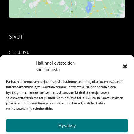
SIVUT
ETUSIVU
Hallinnoi evästeiden
AUTOMME
suostumusta
MYYDYT
Parhaan kokemuksen tarjoamiseksi käytämme teknologioita, kuten evästeitä,
tallentaaksemme ja/tai käyttääksemme laitetietoja. Näiden tekniikoiden
TILAA AUTO RUOTSISTA
hyväksyminen antaa meille mahdollisuuden käsitellä tietoja, kuten
selauskäyttäytymistä tai yksilöllisiä tunnuksia tällä sivustolla. Suostumuksen
jättäminen tai peruuttaminen voi vaikuttaa haitallisesti tiettyihin
PALVELUT
ominaisuuksiin ja toimintoihin.
YHTEYSTIEDOT
Hyväksy