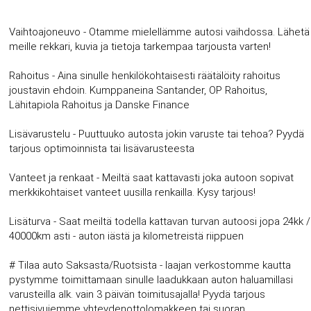
Vaihtoajoneuvo - Otamme mielellämme autosi vaihdossa. Lähetä
meille rekkari, kuvia ja tietoja tarkempaa tarjousta varten!
Rahoitus - Aina sinulle henkilökohtaisesti räätälöity rahoitus
joustavin ehdoin. Kumppaneina Santander, OP Rahoitus,
Lähitapiola Rahoitus ja Danske Finance
Lisävarustelu - Puuttuuko autosta jokin varuste tai tehoa? Pyydä
tarjous optimoinnista tai lisävarusteesta
Vanteet ja renkaat - Meiltä saat kattavasti joka autoon sopivat
merkkikohtaiset vanteet uusilla renkailla. Kysy tarjous!
Lisäturva - Saat meiltä todella kattavan turvan autoosi jopa 24kk /
40000km asti - auton iästä ja kilometreistä riippuen
# Tilaa auto Saksasta/Ruotsista - laajan verkostomme kautta
pystymme toimittamaan sinulle laadukkaan auton haluamillasi
varusteilla alk. vain 3 päivän toimitusajalla! Pyydä tarjous
nettisivujemme yhteydenottolomakkeen tai suoran