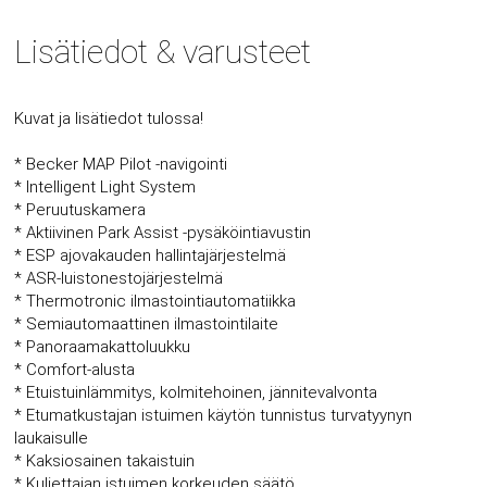
Lisätiedot & varusteet
Kuvat ja lisätiedot tulossa!
* Becker MAP Pilot -navigointi
* Intelligent Light System
* Peruutuskamera
* Aktiivinen Park Assist -pysäköintiavustin
* ESP ajovakauden hallintajärjestelmä
* ASR-luistonestojärjestelmä
* Thermotronic ilmastointiautomatiikka
* Semiautomaattinen ilmastointilaite
* Panoraamakattoluukku
* Comfort-alusta
* Etuistuinlämmitys, kolmitehoinen, jännitevalvonta
* Etumatkustajan istuimen käytön tunnistus turvatyynyn
laukaisulle
* Kaksiosainen takaistuin
* Kuljettajan istuimen korkeuden säätö