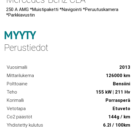
250 A AMG *Muistipaketti *Navigointi *Peruutuskamera
*Parkkiavustin
MYYTY
Perustiedot
Vuosimalli
2013
Mittarilukema
126000 km
Polttoaine
Bensiini
Teho
155 kW | 211 Hv
Korimalli
Porrasperä
Vetotapa
Etuveto
Co2 päästöt
144g / km
Yhdistetty kulutus
6.2l / 100km