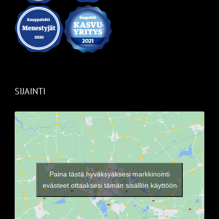
SIJAINTI
Paina tästä hyväksyäksesi markkinointi
evästeet ottaaksesi tämän sisällön käyttöön