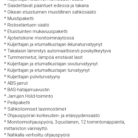
* Säädettävät pääntuet edessä ja takana
* Oikean etuistuimen muistillinen sähkösäätö
* Muistipaketti
* Ristiseläntuen säätö
* Etuistuinten mukavuuspaketti
* Ajotietokone monitoiminäytössä
* Kuljettajan ja etumatkustajan ikkunaturvatyynyt
* Takalasin lämmitys automaattisesti poiskytkeytyvä
* Tummennetut, lämpöä eristävät lasit
* Kuljettajan ja etumatkustajan sivuturvatyynyt
* Kuljettajan ja etumatkustajan turvatyynyt
* Kuljettajan polviturvatyyny
* ABS-jarrut
* BAS-hätäjarruavustin
* Jarrujen Hold-toiminto
* Peilipaketti
* Sähkötoimiset lasinnostimet
* Ohjauspyörän korkeuden- ja etäisyydensäätö
* Monitoimiohjauspyörä, 3-puolainen, 12 toimintonäppäintä,
mittariston värinäyttö
* Nahkalla verhoiltu ohjauspyörä