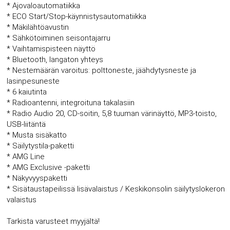
* Ajovaloautomatiikka
* ECO Start/Stop-käynnistysautomatiikka
* Mäkilähtöavustin
* Sähkötoiminen seisontajarru
* Vaihtamispisteen näyttö
* Bluetooth, langaton yhteys
* Nestemäärän varoitus: polttoneste, jäähdytysneste ja
lasinpesuneste
* 6 kaiutinta
* Radioantenni, integroituna takalasiin
* Radio Audio 20, CD-soitin, 5,8 tuuman värinäyttö, MP3-toisto,
USB-liitäntä
* Musta sisäkatto
* Säilytystila-paketti
* AMG Line
* AMG Exclusive -paketti
* Näkyvyyspaketti
* Sisätaustapeilissä lisävalaistus / Keskikonsolin säilytyslokeron
valaistus
Tarkista varusteet myyjältä!