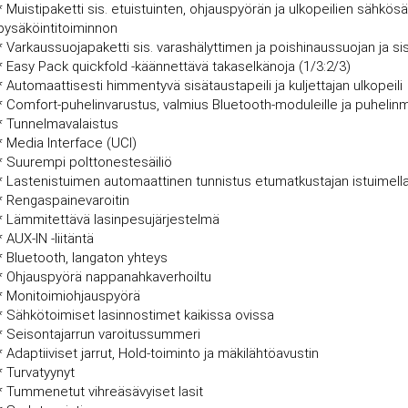
* Muistipaketti sis. etuistuinten, ohjauspyörän ja ulkopeilien sähkö
pysäköintitoiminnon
* Varkaussuojapaketti sis. varashälyttimen ja poishinaussuojan ja si
* Easy Pack quickfold -käännettävä takaselkänoja (1/3:2/3)
* Automaattisesti himmentyvä sisätaustapeili ja kuljettajan ulkopeili
* Comfort-puhelinvarustus, valmius Bluetooth-moduleille ja puhelinma
* Tunnelmavalaistus
* Media Interface (UCI)
* Suurempi polttonestesäiliö
* Lastenistuimen automaattinen tunnistus etumatkustajan istuimell
* Rengaspainevaroitin
* Lämmitettävä lasinpesujärjestelmä
* AUX-IN -liitäntä
* Bluetooth, langaton yhteys
* Ohjauspyörä nappanahkaverhoiltu
* Monitoimiohjauspyörä
* Sähkötoimiset lasinnostimet kaikissa ovissa
* Seisontajarrun varoitussummeri
* Adaptiiviset jarrut, Hold-toiminto ja mäkilähtöavustin
* Turvatyynyt
* Tummenetut vihreäsävyiset lasit