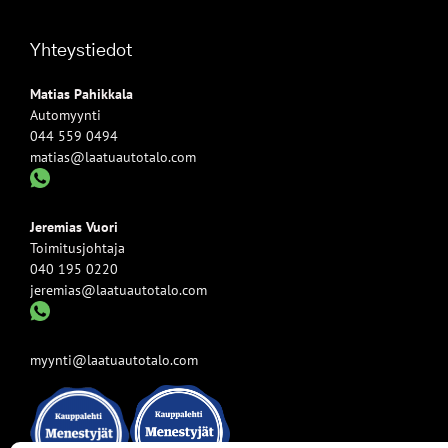
Yhteystiedot
Matias Pahikkala
Automyynti
044 559 0494
matias@laatuautotalo.com
Jeremias Vuori
Toimitusjohtaja
040 195 0220
jeremias@laatuautotalo.com
myynti@laatuautotalo.com