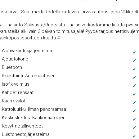
Lisäturva - Saat meiltä todella kattavan turvan autoosi jopa 24kk / 4
# Tilaa auto Saksasta/Ruotsista - laajan verkostomme kautta pysty
varusteilla alk. vain 3 päivän toimitusajalla! Pyydä tarjous nettisi
sähköpostiosoitteen kautta #
Ajonvakautusjärjestelmä
Ajotietokone
Bluetooth
Ilmastointi: Automaattinen
Isofix-valmius
Kahdet renkaat
Kaarrevalot
Kattoluukku: Ilman panoraamaa
Keskuslukitus: Kaukosäätöinen
Kevytmetallivanteet
Luistonestojärjestelmä