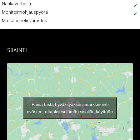
Nahkaverhoilu
Monitoimiohjauspyörä
Matkapuhelinvarustus
SIJAINTI
Paina tästä hyväksyäksesi markkinointi
evästeet ottaaksesi tämän sisällön käyttöön