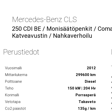
Mercedes-Benz CLS
250 CDI BE / Monisäätöpenkit / Coman
Katveavustin / Nahkaverhoilu
Perustiedot
Vuosimalli
2012
Mittarilukema
299600 km
Polttoaine
Diesel
Teho
150 kW | 204 Hv
Korimalli
Porrasperä
Vetotapa
Takaveto
Co2 päästöt
135g / km