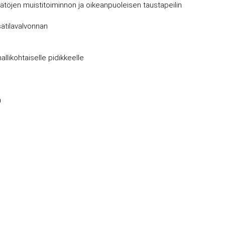
säätöjen muistitoiminnon ja oikeanpuoleisen taustapeilin
sätilavalvonnan
llikohtaiselle pidikkeelle
a