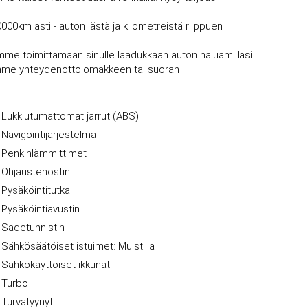
0000km asti - auton iästä ja kilometreistä riippuen
mme toimittamaan sinulle laadukkaan auton haluamillasi
vujemme yhteydenottolomakkeen tai suoran
Lukkiutumattomat jarrut (ABS)
Navigointijärjestelmä
Penkinlämmittimet
Ohjaustehostin
Pysäköintitutka
Pysäköintiavustin
Sadetunnistin
Sähkösäätöiset istuimet: Muistilla
Sähkökäyttöiset ikkunat
Turbo
Turvatyynyt