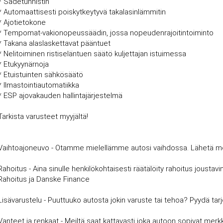
* Sadetunnistin
* Automaattisesti poiskytkeytyvä takalasinlämmitin
* Ajotietokone
* Tempomat-vakionopeussäädin, jossa nopeudenrajoitintoiminto
* Takana alaslaskettavat pääntuet
* Nelitoiminen ristiseläntuen säätö kuljettajan istuimessa
* Etukyynärnoja
* Etuistuinten sähkösäätö
* Ilmastointiautomatiikka
* ESP ajovakauden hallintajärjestelmä
Tarkista varusteet myyjältä!
Vaihtoajoneuvo - Otamme mielellämme autosi vaihdossa. Lähetä meille
Rahoitus - Aina sinulle henkilökohtaisesti räätälöity rahoitus joust
Rahoitus ja Danske Finance
Lisävarustelu - Puuttuuko autosta jokin varuste tai tehoa? Pyydä tar
Vanteet ja renkaat - Meiltä saat kattavasti joka autoon sopivat merkki