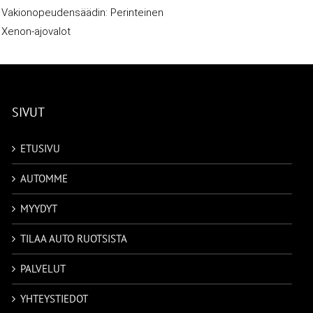
Vakionopeudensäädin: Perinteinen
Xenon-ajovalot
SIVUT
ETUSIVU
AUTOMME
MYYDYT
TILAA AUTO RUOTSISTA
PALVELUT
YHTEYSTIEDOT