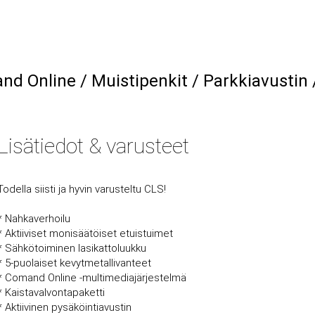
d Online / Muistipenkit / Parkkiavustin 
Lisätiedot & varusteet
Todella siisti ja hyvin varusteltu CLS!
* Nahkaverhoilu
* Aktiiviset monisäätöiset etuistuimet
* Sähkötoiminen lasikattoluukku
* 5-puolaiset kevytmetallivanteet
* Comand Online -multimediajärjestelmä
* Kaistavalvontapaketti
* Aktiivinen pysäköintiavustin