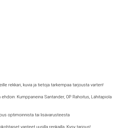
 rekkari, kuvia ja tietoja tarkempaa tarjousta varten!
avin ehdoin. Kumppaneina Santander, OP Rahoitus, Lähitapiola
jous optimoinnista tai lisävarusteesta
kohtaiset vanteet uusilla renkailla. Kysy tarjous!