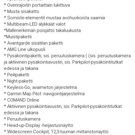
* Ovenrajoitin portaittain lukittuva
* Musta sisäkatto
* Somiste-elementit mustaa avohuokoista saarnia
* Multibeam-LED älykkäät valot
*Mallimerkinnän poisjättö takaluukusta
*Muistipaketti
* Avantgarde sisätilan paketti
* AMG Line ulkopuoli
* Pysäköintipaketti, sis. peruutuskamera ( (sis. peruutuskamera
ja aktiivinen pysäköintiavustin, sis. Parkpilot-pysäköintitutkat
edessä ja takana
* Peilipaketti
* Night-paketti
* Keyless-Go, avaimeton järjestelmä
* Garmin Map Pilot -navigointijärjestelmä
* COMAND Online
* Aktiivinen pysäköintiavustin, sis. Parkpilot-pysäköintitutkat
edessä ja takana
* Peruutuskamera
* Head-up-Display -heijastusnäyttö
* Widescreen Cockpit, 12,3-tuuman mittaristonäyttö