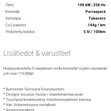
Teho
190 kW | 258 Hv
Korimalli
Porrasperä
Vetotapa
Takaveto
Co2 päästöt
144g / km
Yhdistetty kulutus
5.5l / 100km
Lisätiedot & varusteet
Huippuvarusteltu E-sarjalainen isolla koneella! Uuden vastaavan
ovh noin 116.000e!
* Burmester Surround-Soundsystem
* Designo sisustus musta / titaaninharmaa pearl
* Touchpad-kosketuslevy monitoimisäätimen kanssa
* Väri: Iridiuminhopea metalliväri
* Ajoavustinpaketti