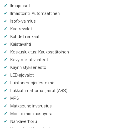
Ilmajouset
Ilmastointi: Automaattinen
Isofix-valmius
Kaarrevalot
Kahdet renkaat
Kaistavahti
Keskuslukitus: Kaukosäätöinen
Kevytmetallivanteet
Käynnistyksenesto
LED-ajovalot
Luistonestojärjestelmä
Lukkiutumattomat jarrut (ABS)
MP3
Matkapuhelinvarustus
Monitoimiohjauspyörä
Nahkaverhoilu