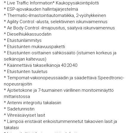
* Live Traffic Information* Kaukopysäköintipilotti
* ESP-ajovakauden hallintajärjestelmä
* Thermatic-ilmastointiautomatiikka, 2-vyöhykkeinen
* Agility Control -alusta, selektiivinen iskunvaimennus
* Air Body Control -ilmajousitus, säätyvä iskunvaimennus
* Dieselhiukkassuodatin
* Etuistuinlämmitys
* Etuistuinten mukavuuspaketti
* Etuistuinten osittainen sähkösäätö (istuimen korkeus ja
selkänojan kaltevuus)
* Käännettävä takaselkänoja 40:20:40
* Etuistuinten tuuletus
* Tempomat-vakionopeussäädin ja säädettävä Speedtronic-
nopeusrajoitin
* Ajotietokone ja 7-tuumainen värillinen monitoiminäyttö
mittaristossa
* Antenni integroitu takalasiin
* Sadetunnistin
* Vihreäsävyiset lasit
* Lämpöä eristävät erikoistummennetut takaovien lasit ja
takalasi