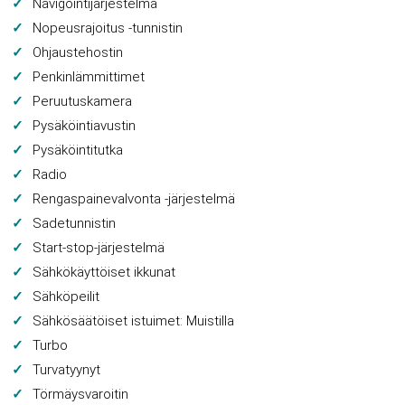
Navigointijärjestelmä
Nopeusrajoitus -tunnistin
Ohjaustehostin
Penkinlämmittimet
Peruutuskamera
Pysäköintiavustin
Pysäköintitutka
Radio
Rengaspainevalvonta -järjestelmä
Sadetunnistin
Start-stop-järjestelmä
Sähkökäyttöiset ikkunat
Sähköpeilit
Sähkösäätöiset istuimet: Muistilla
Turbo
Turvatyynyt
Törmäysvaroitin