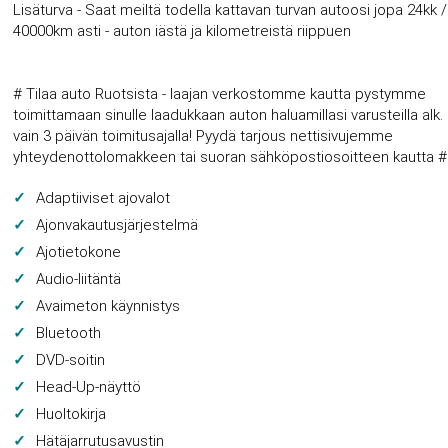
Lisäturva - Saat meiltä todella kattavan turvan autoosi jopa 24kk /
40000km asti - auton iästä ja kilometreistä riippuen
# Tilaa auto Ruotsista - laajan verkostomme kautta pystymme
toimittamaan sinulle laadukkaan auton haluamillasi varusteilla alk.
vain 3 päivän toimitusajalla! Pyydä tarjous nettisivujemme
yhteydenottolomakkeen tai suoran sähköpostiosoitteen kautta #
Adaptiiviset ajovalot
Ajonvakautusjärjestelmä
Ajotietokone
Audio-liitäntä
Avaimeton käynnistys
Bluetooth
DVD-soitin
Head-Up-näyttö
Huoltokirja
Hätäjarrutusavustin