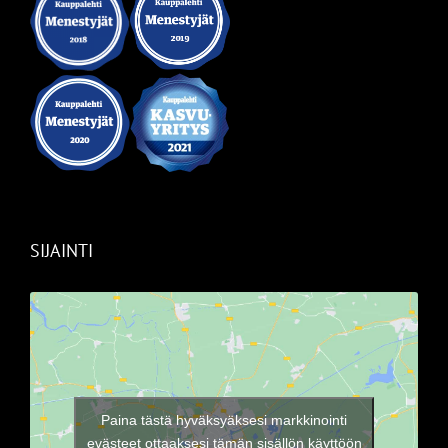
SIJAINTI
Paina tästä hyväksyäksesi markkinointi
evästeet ottaaksesi tämän sisällön käyttöön