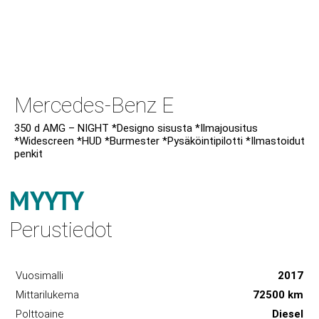
Mercedes-Benz E
350 d AMG – NIGHT *Designo sisusta *Ilmajousitus
*Widescreen *HUD *Burmester *Pysäköintipilotti *Ilmastoidut
penkit
MYYTY
Perustiedot
Vuosimalli
2017
Mittarilukema
72500 km
Polttoaine
Diesel