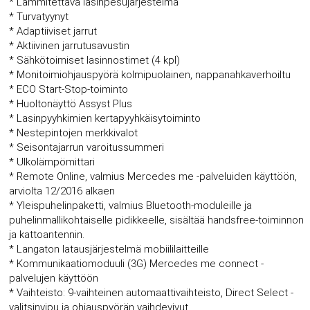
* Lämmitettävä lasinpesujärjestelmä
* Turvatyynyt
* Adaptiiviset jarrut
* Aktiivinen jarrutusavustin
* Sähkötoimiset lasinnostimet (4 kpl)
* Monitoimiohjauspyörä kolmipuolainen, nappanahkaverhoiltu
* ECO Start-Stop-toiminto
* Huoltonäyttö Assyst Plus
* Lasinpyyhkimien kertapyyhkäisytoiminto
* Nestepintojen merkkivalot
* Seisontajarrun varoitussummeri
* Ulkolämpömittari
* Remote Online, valmius Mercedes me -palveluiden käyttöön,
arviolta 12/2016 alkaen
* Yleispuhelinpaketti, valmius Bluetooth-moduleille ja
puhelinmallikohtaiselle pidikkeelle, sisältää handsfree-toiminnon
ja kattoantennin.
* Langaton latausjärjestelmä mobiililaitteille
* Kommunikaatiomoduuli (3G) Mercedes me connect -
palvelujen käyttöön
* Vaihteisto: 9-vaihteinen automaattivaihteisto, Direct Select -
valitsinvipu ja ohjauspyörän vaihdevivut