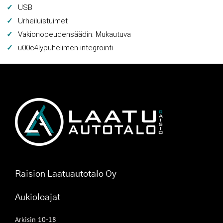
USB
Urheiluistuimet
Vakionopeudensäädin: Mukautuva
u00c4lypuhelimen integrointi
Raision Laatuautotalo Oy
Aukioloajat
Arkisin 10-18