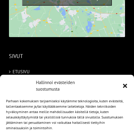
SIVUT
ETUSIVU
Hallinnoi evästeiden
AUTOMME
suostumusta
MYYDYT
Parhaan kokemuksen tarjoamiseksi käytämme teknologioita, kuten evästeitä,
tallentaaksemme ja/tai käyttääksemme laitetietoja. Näiden tekniikoiden
TILAA AUTO RUOTSISTA
hyväksyminen antaa meille mahdollisuuden käsitellä tietoja, kuten
selauskäyttäytymistä tai yksilöllisiä tunnuksia tällä sivustolla. Suostumuksen
PALVELUT
jättäminen tai peruuttaminen voi vaikuttaa haitallisesti tiettyihin
ominaisuuksiin ja toimintoihin.