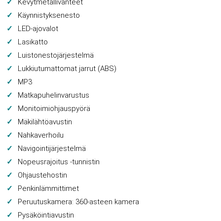
Kevytmetallivanteet
Käynnistyksenesto
LED-ajovalot
Lasikatto
Luistonestojärjestelmä
Lukkiutumattomat jarrut (ABS)
MP3
Matkapuhelinvarustus
Monitoimiohjauspyörä
Mäkilähtöavustin
Nahkaverhoilu
Navigointijärjestelmä
Nopeusrajoitus -tunnistin
Ohjaustehostin
Penkinlämmittimet
Peruutuskamera: 360-asteen kamera
Pysäköintiavustin