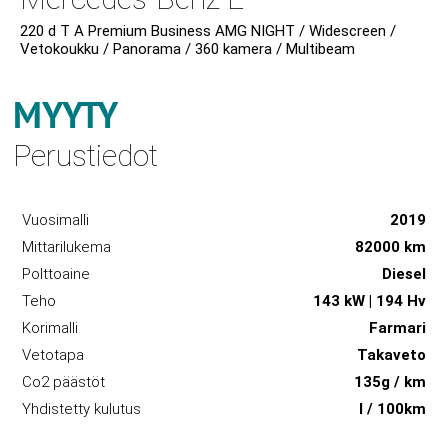
220 d T A Premium Business AMG NIGHT / Widescreen /
Vetokoukku / Panorama / 360 kamera / Multibeam
MYYTY
Perustiedot
Vuosimalli
2019
Mittarilukema
82000 km
Polttoaine
Diesel
Teho
143 kW | 194 Hv
Korimalli
Farmari
Vetotapa
Takaveto
Co2 päästöt
135g / km
Yhdistetty kulutus
l / 100km