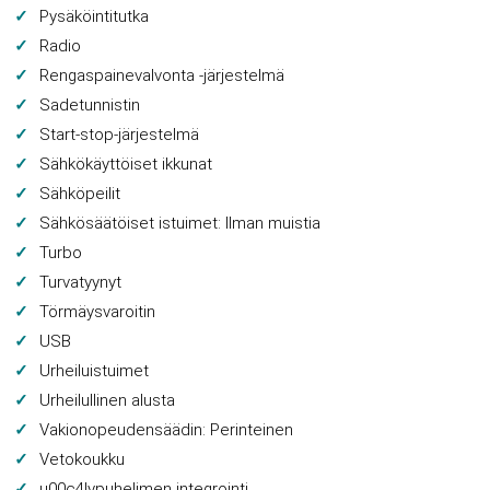
Pysäköintitutka
Radio
Rengaspainevalvonta -järjestelmä
Sadetunnistin
Start-stop-järjestelmä
Sähkökäyttöiset ikkunat
Sähköpeilit
Sähkösäätöiset istuimet: Ilman muistia
Turbo
Turvatyynyt
Törmäysvaroitin
USB
Urheiluistuimet
Urheilullinen alusta
Vakionopeudensäädin: Perinteinen
Vetokoukku
u00c4lypuhelimen integrointi