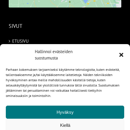
SIVUT
ETUSIVU
Hallinnoi evästeiden
AUTOMME
suostumusta
MYYDYT
Parhaan kokemuksen tarjoamiseksi käytämme teknologioita, kuten evästeitä,
tallentaaksemme ja/tai käyttääksemme laitetietoja. Näiden tekniikoiden
TILAA AUTO RUOTSISTA
hyväksyminen antaa meille mahdollisuuden käsitellä tietoja, kuten
selauskäyttäytymistä tai yksilöllisiä tunnuksia tällä sivustolla. Suostumuksen
jättäminen tai peruuttaminen voi vaikuttaa haitallisesti tiettyihin
PALVELUT
ominaisuuksiin ja toimintoihin.
YHTEYSTIEDOT
Hyväksy
Kiellä