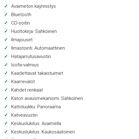
Avaimeton käynnistys
Bluetooth
CD-soitin
Huoltokirja: Sähköinen
Ilmajouset
Ilmastointi: Automaattinen
Hätäjarrutusavustin
Isofix-valmius
Kaadettavat takaistuimet
Kaarrevalot
Kahdet renkaat
Katon avausmekanismi: Sähköinen
Kattoluukku: Panoraama
Katveavustin
Keskuslukitus: Avaimella
Keskuslukitus: Kaukosäätöinen