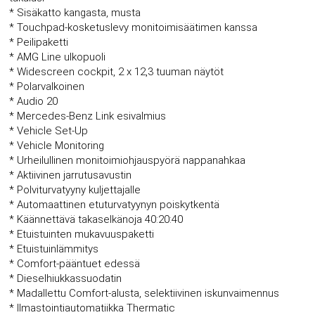
* Sisäkatto kangasta, musta
* Touchpad-kosketuslevy monitoimisäätimen kanssa
* Peilipaketti
* AMG Line ulkopuoli
* Widescreen cockpit, 2 x 12,3 tuuman näytöt
* Polarvalkoinen
* Audio 20
* Mercedes-Benz Link esivalmius
* Vehicle Set-Up
* Vehicle Monitoring
* Urheilullinen monitoimiohjauspyörä nappanahkaa
* Aktiivinen jarrutusavustin
* Polviturvatyyny kuljettajalle
* Automaattinen etuturvatyynyn poiskytkentä
* Käännettävä takaselkänoja 40:20:40
* Etuistuinten mukavuuspaketti
* Etuistuinlämmitys
* Comfort-pääntuet edessä
* Dieselhiukkassuodatin
* Madallettu Comfort-alusta, selektiivinen iskunvaimennus
* Ilmastointiautomatiikka Thermatic