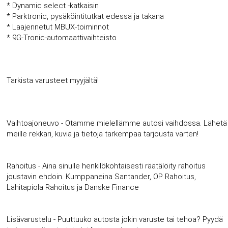
* Dynamic select -katkaisin
* Parktronic, pysäköintitutkat edessä ja takana
* Laajennetut MBUX-toiminnot
* 9G-Tronic-automaattivaihteisto
Tarkista varusteet myyjältä!
Vaihtoajoneuvo - Otamme mielellämme autosi vaihdossa. Lähetä
meille rekkari, kuvia ja tietoja tarkempaa tarjousta varten!
Rahoitus - Aina sinulle henkilökohtaisesti räätälöity rahoitus
joustavin ehdoin. Kumppaneina Santander, OP Rahoitus,
Lähitapiola Rahoitus ja Danske Finance
Lisävarustelu - Puuttuuko autosta jokin varuste tai tehoa? Pyydä