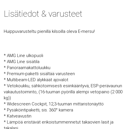
Lisätiedot & varusteet
Huippuvarusteltu pienillä kilsoilla oleva E-mersu!
* AMG Line ulkopuoli
* AMG Line sisätila
* Panoraamakattoluukku
* Premium-paketti sisältää varusteen
* Multibeam-LED älykkäät ajovalot
* Vetokoukku, sähkötoimisesti esiinkääntyvä, ESP-perävaunun
vakautustoiminto, (16-tuuman pyörillä alempi vetopaino (2 000
kg))
* Widescreen Cockpit, 12,3-tuuman mittaristonäyttö
* Pysäköintipaketti, sis. 360° kamera
* Katveavustin
* Lämpöä eristävät erikoistummennetut takaovien lasit ja
takalasi