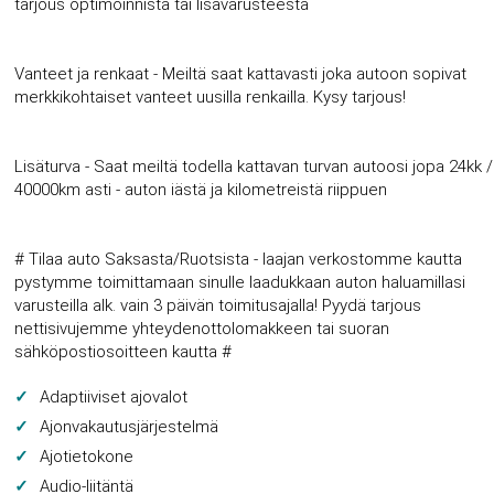
tarjous optimoinnista tai lisävarusteesta
Vanteet ja renkaat - Meiltä saat kattavasti joka autoon sopivat
merkkikohtaiset vanteet uusilla renkailla. Kysy tarjous!
Lisäturva - Saat meiltä todella kattavan turvan autoosi jopa 24kk /
40000km asti - auton iästä ja kilometreistä riippuen
# Tilaa auto Saksasta/Ruotsista - laajan verkostomme kautta
pystymme toimittamaan sinulle laadukkaan auton haluamillasi
varusteilla alk. vain 3 päivän toimitusajalla! Pyydä tarjous
nettisivujemme yhteydenottolomakkeen tai suoran
sähköpostiosoitteen kautta #
Adaptiiviset ajovalot
Ajonvakautusjärjestelmä
Ajotietokone
Audio-liitäntä