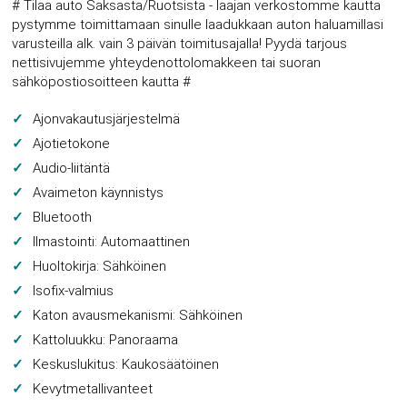
# Tilaa auto Saksasta/Ruotsista - laajan verkostomme kautta
pystymme toimittamaan sinulle laadukkaan auton haluamillasi
varusteilla alk. vain 3 päivän toimitusajalla! Pyydä tarjous
nettisivujemme yhteydenottolomakkeen tai suoran
sähköpostiosoitteen kautta #
Ajonvakautusjärjestelmä
Ajotietokone
Audio-liitäntä
Avaimeton käynnistys
Bluetooth
Ilmastointi: Automaattinen
Huoltokirja: Sähköinen
Isofix-valmius
Katon avausmekanismi: Sähköinen
Kattoluukku: Panoraama
Keskuslukitus: Kaukosäätöinen
Kevytmetallivanteet