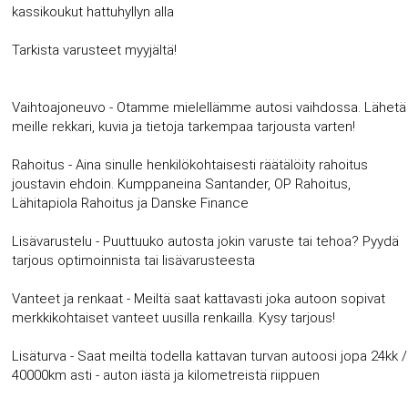
kassikoukut hattuhyllyn alla
Tarkista varusteet myyjältä!
Vaihtoajoneuvo - Otamme mielellämme autosi vaihdossa. Lähetä
meille rekkari, kuvia ja tietoja tarkempaa tarjousta varten!
Rahoitus - Aina sinulle henkilökohtaisesti räätälöity rahoitus
joustavin ehdoin. Kumppaneina Santander, OP Rahoitus,
Lähitapiola Rahoitus ja Danske Finance
Lisävarustelu - Puuttuuko autosta jokin varuste tai tehoa? Pyydä
tarjous optimoinnista tai lisävarusteesta
Vanteet ja renkaat - Meiltä saat kattavasti joka autoon sopivat
merkkikohtaiset vanteet uusilla renkailla. Kysy tarjous!
Lisäturva - Saat meiltä todella kattavan turvan autoosi jopa 24kk /
40000km asti - auton iästä ja kilometreistä riippuen