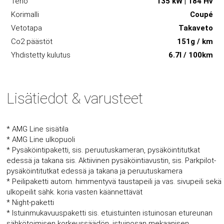
Teho
135 kW | 184 Hv
Korimalli
Coupé
Vetotapa
Takaveto
Co2 päästöt
151g / km
Yhdistetty kulutus
6.7l / 100km
Lisätiedot & varusteet
* AMG Line sisätila
* AMG Line ulkopuoli
* Pysäköintipaketti, sis. peruutuskameran, pysäköintitutkat
edessä ja takana sis. Aktiivinen pysäköintiavustin, sis. Parkpilot-
pysäköintitutkat edessä ja takana ja peruutuskamera
* Peilipaketti autom. himmentyvä taustapeili ja vas. sivupeili sekä
ulkopeilit sähk. koria vasten käännettävät
* Night-paketti
* Istuinmukavuuspaketti sis. etuistuinten istuinosan etureunan
sähkötoimisen korkeussäädön, istuinosan mekaanisen