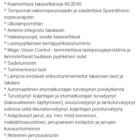
* Käännettävä takaselkänoja 40:20:40
* Tempomat-vakionopeussäädin ja säädettävä Speedtronic-
nopeusrajoitin
* Ulkolämpömittari
* Antenni integroitu takalasiin
* Häikäisysuojat, sivulle käännettävät
* Lasinpyyhkimien kertapyyhkäisytoiminto
* Magic Vision Control - lämmitettävä lasinpesujärjestelmä ja
lämmitettävät tuulilasin pyyhkimen sulat
* Sadetunnistin
* Tummennetut lasit
* Lämpöä eristävät erikoistummennetut takaovien lasit ja
takalasi
* Automaattinen etumatkustajan turvatyynyn poiskytkentä
* Turvatyynyt: kuljettajan ja etumatkustajan turvatyynyt
(kaksivaiheinen täyttyminen), sivuturvatyynyt ja lantioturvatyynyt
edessä sekä ikkunaturvatyynyt, kuljettajan polviturvatyyny
* Adaptiiviset jarrut, sis. mm. Hold-toiminnon,
mäkilähtöavustimen, jarrupaineen esitäytön ja jarrujen
kuivaustoiminnon
* Aktiivinen jarrutusavustin