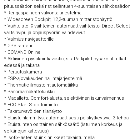
pituussäädön sekä ristiseläntuen 4-suuntaisen sähkösäädön
* Rengaspaineen valvontajärjestelmä
* Widescreen Cockpit, 12,3-tuuman mittaristonäyttö
* Vaihteisto: 9-vaihteinen automaattivaihteisto, Direct Select -
valitsinvipu ja ohjauspyörän vaihdevivut
* Valmius navigaattorille
* GPS -antenni
* COMAND Online
* Aktiivinen pysäköintiavustin, sis. Parkpilot-pysäköintitutkat
edessä ja takana
* Peruutuskamera
* ESP-ajovakauden hallintajärjestelmä
* Thermatic-ilmastointiautomatiikka
* Panoraamakattoluukku
* Madallettu Comfort-alusta, selektiivinen iskunvaimennus
* ECO Start-Stop-toiminto
* Takaturvavöiden tilanäyttö
* Etuistuinlämmitys, automaattisesti poiskytkeytyvä, 3 tehoa
* Etuistuinten osittainen sähkösäätö (istuimen korkeus ja
selkänojan kaltevuus)
* Isofix-lastenistuinkiinnikkeet takaistuimella