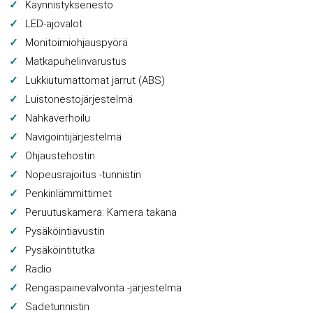
Käynnistyksenesto
LED-ajovalot
Monitoimiohjauspyörä
Matkapuhelinvarustus
Lukkiutumattomat jarrut (ABS)
Luistonestojärjestelmä
Nahkaverhoilu
Navigointijärjestelmä
Ohjaustehostin
Nopeusrajoitus -tunnistin
Penkinlämmittimet
Peruutuskamera: Kamera takana
Pysäköintiavustin
Pysäköintitutka
Radio
Rengaspainevalvonta -järjestelmä
Sadetunnistin