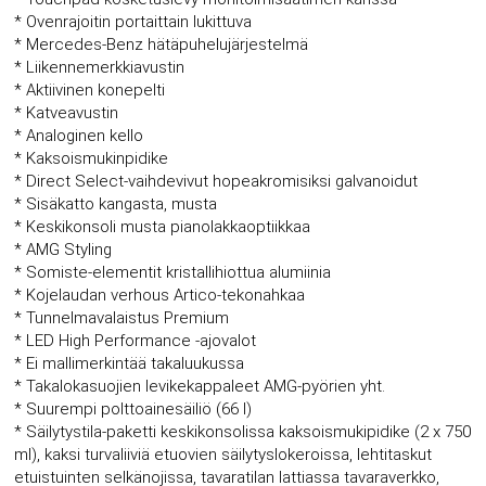
* Ovenrajoitin portaittain lukittuva
* Mercedes-Benz hätäpuhelujärjestelmä
* Liikennemerkkiavustin
* Aktiivinen konepelti
* Katveavustin
* Analoginen kello
* Kaksoismukinpidike
* Direct Select-vaihdevivut hopeakromisiksi galvanoidut
* Sisäkatto kangasta, musta
* Keskikonsoli musta pianolakkaoptiikkaa
* AMG Styling
* Somiste-elementit kristallihiottua alumiinia
* Kojelaudan verhous Artico-tekonahkaa
* Tunnelmavalaistus Premium
* LED High Performance -ajovalot
* Ei mallimerkintää takaluukussa
* Takalokasuojien levikekappaleet AMG-pyörien yht.
* Suurempi polttoainesäiliö (66 l)
* Säilytystila-paketti keskikonsolissa kaksoismukipidike (2 x 750
ml), kaksi turvaliiviä etuovien säilytyslokeroissa, lehtitaskut
etuistuinten selkänojissa, tavaratilan lattiassa tavaraverkko,