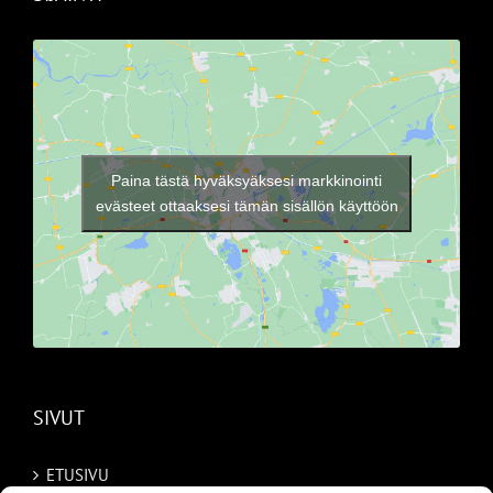
Paina tästä hyväksyäksesi markkinointi
evästeet ottaaksesi tämän sisällön käyttöön
SIVUT
ETUSIVU