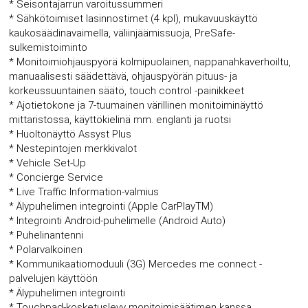
* Seisontajarrun varoitussummeri
* Sähkötoimiset lasinnostimet (4 kpl), mukavuuskäyttö
kaukosäädinavaimella, väliinjäämissuoja, PreSafe-
sulkemistoiminto
* Monitoimiohjauspyörä kolmipuolainen, nappanahkaverhoiltu,
manuaalisesti säädettävä, ohjauspyörän pituus- ja
korkeussuuntainen säätö, touch control -painikkeet
* Ajotietokone ja 7-tuumainen värillinen monitoiminäyttö
mittaristossa, käyttökielinä mm. englanti ja ruotsi
* Huoltonäyttö Assyst Plus
* Nestepintojen merkkivalot
* Vehicle Set-Up
* Concierge Service
* Live Traffic Information-valmius
* Älypuhelimen integrointi (Apple CarPlayTM)
* Integrointi Android-puhelimelle (Android Auto)
* Puhelinantenni
* Polarvalkoinen
* Kommunikaatiomoduuli (3G) Mercedes me connect -
palvelujen käyttöön
* Älypuhelimen integrointi
* Touchpad-kosketuslevy monitoimisäätimen kanssa