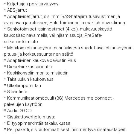
* Kuljettajan polviturvatyyny
* ABS-jarrut
* Adaptiiviset jarrut, sis. mm. BAS-hätäjarrutusavustimen ja
avustavan jarrutuksen, Hold-toiminnon ja mäkilähtöavustimen
* Sähkötoimiset lasinnostimet (4 kpl), mukavuuskäyttö
kaukosäädinavaimella, väliinjäämissuoja, PreSafe-
sulkemistoiminto
* Monitoimiohjauspyörä manuaalisesti säädettävä, ohjauspyörän
pituus- ja korkeussuuntainen säätö
* Adaptiivinen kaukovaloavustin Plus
* Dieselhiukkassuodatin
* Keskikonsolin monitoimisäädin
* Takaluukun kaukoavaus
* Ulkolämpömittari
* 8 kaiutinta
* Kommunikaatiomoduuli (3G) Mercedes me connect -
palvelujen käyttöön
* Audio 20 CD
* Sisäkattoverhoilu musta
* Ei tyyppimerkintää takaluukussa
* Peilipaketti, sis. automaattisesti himmentyvä sisätaustapeili