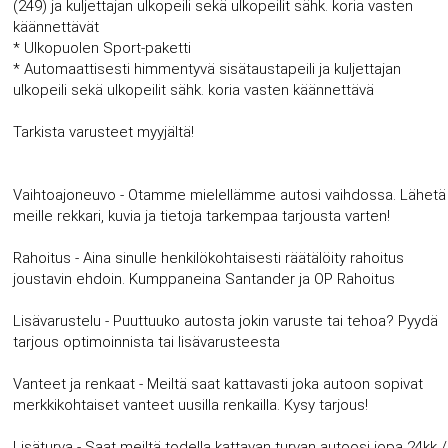
(249) ja kuljettajan ulkopeili sekä ulkopeilit sähk. koria vasten
käännettävät
* Ulkopuolen Sport-paketti
* Automaattisesti himmentyvä sisätaustapeili ja kuljettajan
ulkopeili sekä ulkopeilit sähk. koria vasten käännettävä
Tarkista varusteet myyjältä!
Vaihtoajoneuvo - Otamme mielellämme autosi vaihdossa. Lähetä
meille rekkari, kuvia ja tietoja tarkempaa tarjousta varten!
Rahoitus - Aina sinulle henkilökohtaisesti räätälöity rahoitus
joustavin ehdoin. Kumppaneina Santander ja OP Rahoitus
Lisävarustelu - Puuttuuko autosta jokin varuste tai tehoa? Pyydä
tarjous optimoinnista tai lisävarusteesta
Vanteet ja renkaat - Meiltä saat kattavasti joka autoon sopivat
merkkikohtaiset vanteet uusilla renkailla. Kysy tarjous!
Lisäturva - Saat meiltä todella kattavan turvan autoosi jopa 24kk /