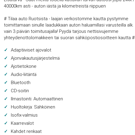
40000km asti - auton iästä ja kilometreistä riippuen
# Tilaa auto Ruotsista - laajan verkostomme kautta pystymme
toimittamaan sinulle laadukkaan auton haluamillasi varusteilla alk.
vain 3 päivän toimitusajalla! Pyydä tarjous nettisivujemme
yhteydenottolomakkeen tai suoran sähköpostiosoitteen kautta #
Adaptiiviset ajovalot
Ajonvakautusjärjestelmä
Ajotietokone
Audio-liitäntä
Bluetooth
CD-soitin
Ilmastointi: Automaattinen
Huoltokirja: Sähköinen
Isofix-valmius
Kaarrevalot
Kahdet renkaat