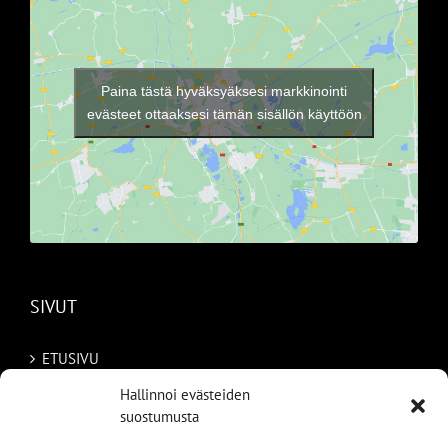
Paina tästä hyväksyäksesi markkinointi
evästeet ottaaksesi tämän sisällön käyttöön
SIVUT
ETUSIVU
Hallinnoi evästeiden
AUTOMME
suostumusta
MYYDYT