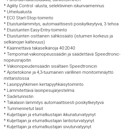
* Agility Control -alusta, selektiivinen iskunvaimennus
* Urheilualusta
* ECO Start-Stop-toiminto
* Etuistuinlämmitys, automaattisesti poiskytkeytyvä, 3 tehoa
* Etuistuinten Easy-Entry-toiminto
* Etuistuinten osittainen sähkösäätö (istuimen korkeus ja
selkänojan kaltevuus)
* Käännettävä takaselkänoja 40:20:40
* Tempomat-vakionopeussäädin ja säädettävä Speedtronic-
nopeusrajoitin
* Vakionopeudensäädin sisältäen Speedtronicin
* Ajotietokone ja 4,3-tuumainen värillinen monitoiminäyttö
mittaristossa
* Lasinpyyhkimien kertapyyhkäisytoiminto
* Lämmitettävä lasinpesujärjestelmä
* Sadetunnistin
* Takalasin lämmitys automaattisesti poiskytkeytyvä
* Tummennetut lasit
* Kuljettajan ja etumatkustajan ikkunaturvatyynyt
* Kuljettajan ja etumatkustajan lantioturvatyynyt
* Kuljettajan ja etumatkustajan sivuturvatyynyt