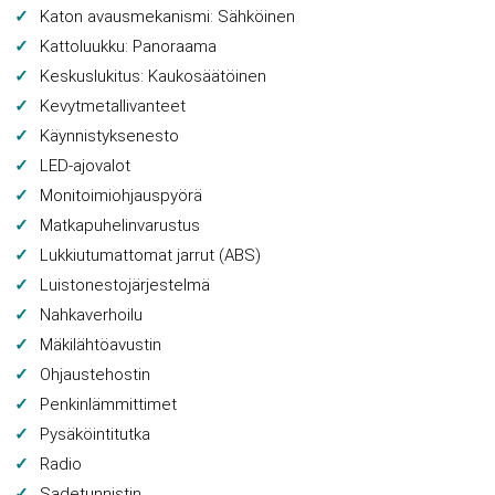
Katon avausmekanismi: Sähköinen
Kattoluukku: Panoraama
Keskuslukitus: Kaukosäätöinen
Kevytmetallivanteet
Käynnistyksenesto
LED-ajovalot
Monitoimiohjauspyörä
Matkapuhelinvarustus
Lukkiutumattomat jarrut (ABS)
Luistonestojärjestelmä
Nahkaverhoilu
Mäkilähtöavustin
Ohjaustehostin
Penkinlämmittimet
Pysäköintitutka
Radio
Sadetunnistin