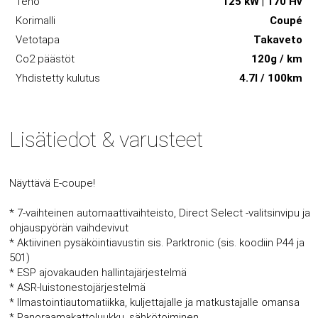
Teho
125 kW | 170 Hv
Korimalli
Coupé
Vetotapa
Takaveto
Co2 päästöt
120g / km
Yhdistetty kulutus
4.7l / 100km
Lisätiedot & varusteet
Näyttävä E-coupe!
* 7-vaihteinen automaattivaihteisto, Direct Select -valitsinvipu ja
ohjauspyörän vaihdevivut
* Aktiivinen pysäköintiavustin sis. Parktronic (sis. koodiin P44 ja
501)
* ESP ajovakauden hallintajärjestelmä
* ASR-luistonestojärjestelmä
* Ilmastointiautomatiikka, kuljettajalle ja matkustajalle omansa
* Panoraamakattoluukku, sähkötoiminen