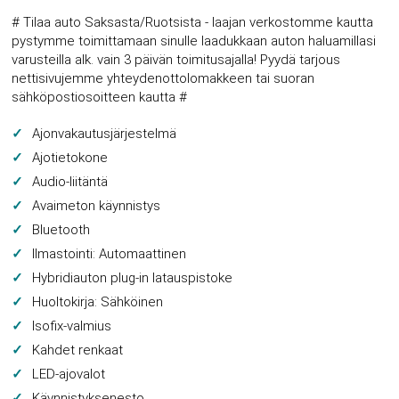
# Tilaa auto Saksasta/Ruotsista - laajan verkostomme kautta
pystymme toimittamaan sinulle laadukkaan auton haluamillasi
varusteilla alk. vain 3 päivän toimitusajalla! Pyydä tarjous
nettisivujemme yhteydenottolomakkeen tai suoran
sähköpostiosoitteen kautta #
Ajonvakautusjärjestelmä
Ajotietokone
Audio-liitäntä
Avaimeton käynnistys
Bluetooth
Ilmastointi: Automaattinen
Hybridiauton plug-in latauspistoke
Huoltokirja: Sähköinen
Isofix-valmius
Kahdet renkaat
LED-ajovalot
Käynnistyksenesto