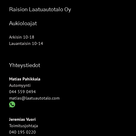
Raision Laatuautotalo Oy
Aukioloajat
Arkisin 10-18
Lauantaisin 10-14
Yhteystiedot
Matias Pahikkala
Automyynti
044 559 0494
matias@laatuautotalo.com
Jeremias Vuori
Toimitusjohtaja
040 195 0220