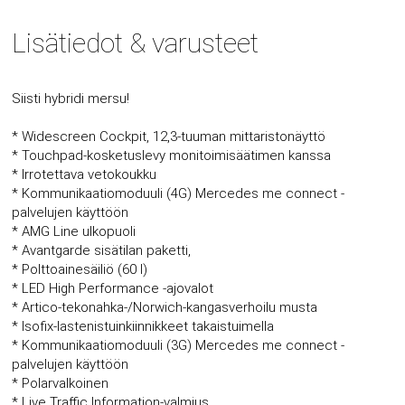
Lisätiedot & varusteet
Siisti hybridi mersu!
* Widescreen Cockpit, 12,3-tuuman mittaristonäyttö
* Touchpad-kosketuslevy monitoimisäätimen kanssa
* Irrotettava vetokoukku
* Kommunikaatiomoduuli (4G) Mercedes me connect -
palvelujen käyttöön
* AMG Line ulkopuoli
* Avantgarde sisätilan paketti,
* Polttoainesäiliö (60 l)
* LED High Performance -ajovalot
* Artico-tekonahka-/Norwich-kangasverhoilu musta
* Isofix-lastenistuinkiinnikkeet takaistuimella
* Kommunikaatiomoduuli (3G) Mercedes me connect -
palvelujen käyttöön
* Polarvalkoinen
* Live Traffic Information-valmius