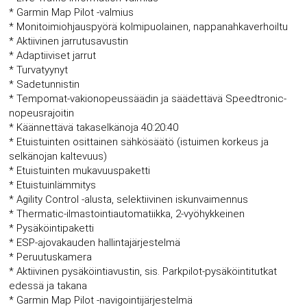
* Garmin Map Pilot -valmius
* Monitoimiohjauspyörä kolmipuolainen, nappanahkaverhoiltu
* Aktiivinen jarrutusavustin
* Adaptiiviset jarrut
* Turvatyynyt
* Sadetunnistin
* Tempomat-vakionopeussäädin ja säädettävä Speedtronic-
nopeusrajoitin
* Käännettävä takaselkänoja 40:20:40
* Etuistuinten osittainen sähkösäätö (istuimen korkeus ja
selkänojan kaltevuus)
* Etuistuinten mukavuuspaketti
* Etuistuinlämmitys
* Agility Control -alusta, selektiivinen iskunvaimennus
* Thermatic-ilmastointiautomatiikka, 2-vyöhykkeinen
* Pysäköintipaketti
* ESP-ajovakauden hallintajärjestelmä
* Peruutuskamera
* Aktiivinen pysäköintiavustin, sis. Parkpilot-pysäköintitutkat
edessä ja takana
* Garmin Map Pilot -navigointijärjestelmä