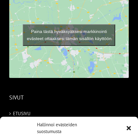
Paina tästä hyväksyäksesi markkinointi
evästeet ottaaksesi tämän sisällön käyttöön
SIVUT
ETUSIVU
Hallinnoi evästeiden
AUTOMME
suostumusta