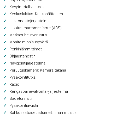
Kevytmetallivanteet
Keskuslukitus: Kaukosäätöinen
Luistonestojärjestelmä
Lukkiutumattomat jarrut (ABS)
Matkapuhelinvarustus
Monitoimiohjauspyörä
Penkinlämmittimet
Ohjaustehostin
Navigointijärjestelmä
Peruutuskamera: Kamera takana
Pysäköintitutka
Radio
Rengaspainevalvonta -järjestelmä
Sadetunnistin
Pysäköintiavustin
Sähkösäätöiset istuimet: Ilman muistia