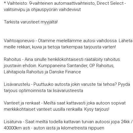
* Vaihteisto: 9-vaihteinen automaattivaihteisto, Direct Select -
valitsinvipu ja ohjauspyörän vaihdevivut
Tarkista varusteet myyjältä!
Vaihtoajoneuvo - Otamme mielellämme autosi vaihdossa. Lähetä
meille rekkari, kuvia ja tietoja tarkempaa tarjousta varten!
Rahoitus - Aina sinulle henkilökohtaisesti räätälöity rahoitus
joustavin ehdoin. Kumppaneina Santander, OP Rahoitus,
Lähitapiola Rahoitus ja Danske Finance
Lisävarustelu - Puuttuuko autosta jokin varuste tai tehoa? Pyydä
tarjous optimoinnista tai lisävarusteesta
Vanteet ja renkaat - Meiltä saat kattavasti joka autoon sopivat
merkkikohtaiset vanteet uusilla renkailla. Kysy tarjous!
Lisäturva - Saat meiltä todella kattavan turvan autoosi jopa 24kk /
40000km asti - auton iästä ja kilometreistä riippuen