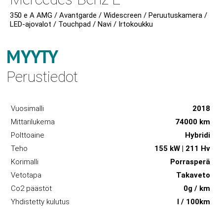
350 e A AMG / Avantgarde / Widescreen / Peruutuskamera /
LED-ajovalot / Touchpad / Navi / Irtokoukku
MYYTY
Perustiedot
Vuosimalli
2018
Mittarilukema
74000 km
Polttoaine
Hybridi
Teho
155 kW | 211 Hv
Korimalli
Porrasperä
Vetotapa
Takaveto
Co2 päästöt
0g / km
Yhdistetty kulutus
l / 100km