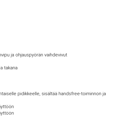
invipu ja ohjauspyörän vaihdevivut
 ja takana
htaiselle pidikkeelle, sisältää handsfree-toiminnon ja
äyttöön
äyttöön