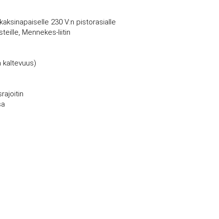
kaksinapaiselle 230 V:n pistorasialle
steille, Mennekes-liitin
n kaltevuus)
ajoitin
sa