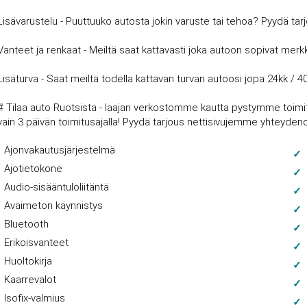
Lisävarustelu - Puuttuuko autosta jokin varuste tai tehoa? Pyydä tar
Vanteet ja renkaat - Meiltä saat kattavasti joka autoon sopivat merkki
Lisäturva - Saat meiltä todella kattavan turvan autoosi jopa 24kk / 4
# Tilaa auto Ruotsista - laajan verkostomme kautta pystymme toimitt
vain 3 päivän toimitusajalla! Pyydä tarjous nettisivujemme yhteyde
Ajonvakautusjärjestelmä
Ajotietokone
Audio-sisääntuloliitäntä
Avaimeton käynnistys
Bluetooth
Erikoisvanteet
Huoltokirja
Kaarrevalot
Isofix-valmius