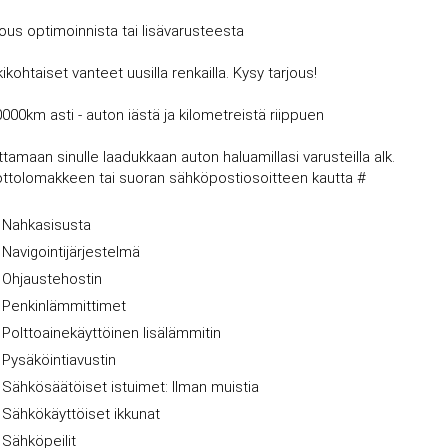
jous optimoinnista tai lisävarusteesta
kohtaiset vanteet uusilla renkailla. Kysy tarjous!
0000km asti - auton iästä ja kilometreistä riippuen
amaan sinulle laadukkaan auton haluamillasi varusteilla alk.
nottolomakkeen tai suoran sähköpostiosoitteen kautta #
Nahkasisusta
Navigointijärjestelmä
Ohjaustehostin
Penkinlämmittimet
Polttoainekäyttöinen lisälämmitin
Pysäköintiavustin
Sähkösäätöiset istuimet: Ilman muistia
Sähkökäyttöiset ikkunat
Sähköpeilit