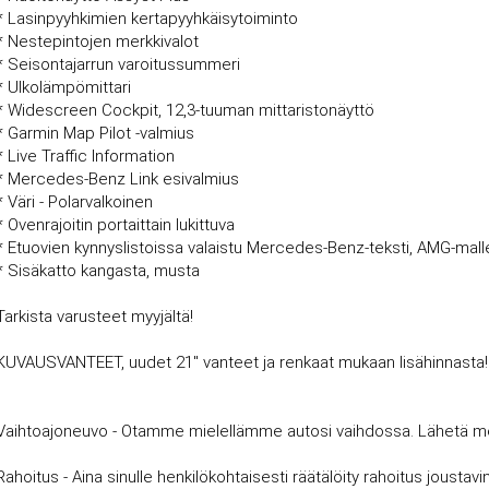
* Lasinpyyhkimien kertapyyhkäisytoiminto
* Nestepintojen merkkivalot
* Seisontajarrun varoitussummeri
* Ulkolämpömittari
* Widescreen Cockpit, 12,3-tuuman mittaristonäyttö
* Garmin Map Pilot -valmius
* Live Traffic Information
* Mercedes-Benz Link esivalmius
* Väri - Polarvalkoinen
* Ovenrajoitin portaittain lukittuva
* Etuovien kynnyslistoissa valaistu Mercedes-Benz-teksti, AMG-mall
* Sisäkatto kangasta, musta
Tarkista varusteet myyjältä!
KUVAUSVANTEET, uudet 21'' vanteet ja renkaat mukaan lisähinnasta!
Vaihtoajoneuvo - Otamme mielellämme autosi vaihdossa. Lähetä meille
Rahoitus - Aina sinulle henkilökohtaisesti räätälöity rahoitus joust