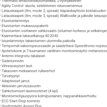
* Thermatic-ilmastointiautomatiikka, 2-vyöhykkeinen
* Agility Control -alusta, selektiivinen iskunvaimennus
* Latauskaapeli (4m, mode 2, spiraali) tilapäiskäyttöön kotitalouden 
* Latauskaapeli (4m, mode 3, spiraali) Wallboxille ja julkisille latauspi
* Etuistuinlämmitys
* Etuistuinten mukavuuspaketti
* Etuistuinten osittainen sähkösäätö (istuimen korkeus ja selkänoja
* Käännettävä takaselkänoja 40:20:40
* Istuinlämmitys takaistuimen ulommilla paikoilla
* Tempomat-vakionopeussäädin ja säädettävä Speedtronic-nopeusr
* Ajotietokone ja 7-tuumainen värillinen monitoiminäyttö mittaristos
* Antenni integroitu takalasiin
* Sadetunnistin
* Vihreäsävyiset lasit
* Takaovien mekaaniset rullaverhot
* Turvatyynyt
* Adaptiiviset jarrut
* Aktiivinen jarrutusavustin
* Sähkötoimiset lasinnostimet (4 kpl)
* Monitoimiohjauspyörä kolmipuolainen, nappanahkaverhoiltu
* ECO Start-Stop-toiminto
* Huoltonäyttö Assyst Plus