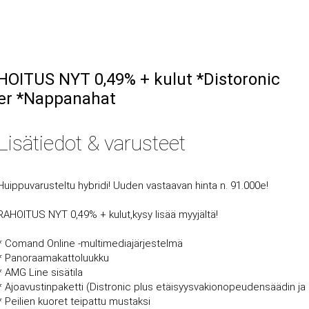
OITUS NYT 0,49% + kulut *Distoronic
er *Nappanahat
Lisätiedot & varusteet
Huippuvarusteltu hybridi! Uuden vastaavan hinta n. 91.000e!
RAHOITUS NYT 0,49% + kulut,kysy lisää myyjältä!
* Comand Online -multimediajärjestelmä
* Panoraamakattoluukku
* AMG Line sisätila
* Ajoavustinpaketti (Distronic plus etäisyysvakionopeudensäädin ja Di
* Peilien kuoret teipattu mustaksi