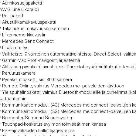
* Aurinkosuojapaketti
*AMG Line ulkopuoli
* Peilipaketti
* Akustiikkamukavuuspaketti
* Takaluukun mukavuussulkeminen
* Liikennemerkkiavustin
* Mercedes Benz Connect
* Lisälämmitys
* Vaihteisto: 9-vaihteinen automaattivaihteisto, Direct Select -valits
* Garmin Map Pilot -navigointijärjestelmä
* Aktiivinen pysäköintiavustin, sis. Parkpilot-pysäköintitutkat edessä
* Peruutuskamera
* Pysäköintipaketti, sis. 360° kamera
* Remote Online, valmius Mercedes me -palveluiden käyttöön
* Yleispuhelinpaketti, valmius Bluetooth-moduleille ja puhelinmalliko
kattoantennin.
* Kommunikaatiomoduuli (4G) Mercedes me connect -palvelujen k
* Kommunikaatiomoduuli (3G) Mercedes me connect -palvelujen k
* Burmester Surround-Soundsystem
* Touchpad-kosketuslevy monitoimisäätimen kanssa
* ESP-ajovakauden hallintajärjestelmä