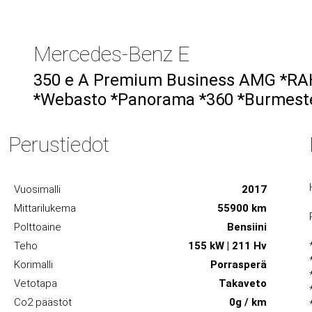
Mercedes-Benz E
350 e A Premium Business AMG *RAH
*Webasto *Panorama *360 *Burmest
Perustiedot
Vuosimalli
2017
Mittarilukema
55900 km
Polttoaine
Bensiini
Teho
155 kW | 211 Hv
Korimalli
Porrasperä
Vetotapa
Takaveto
Co2 päästöt
0g / km