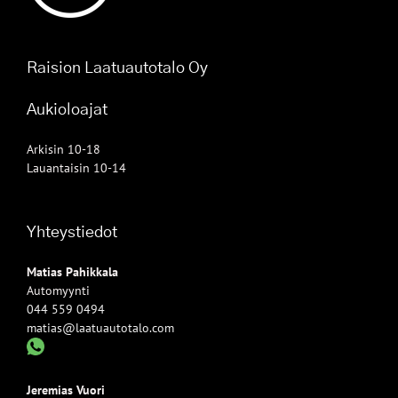
Raision Laatuautotalo Oy
Aukioloajat
Arkisin 10-18
Lauantaisin 10-14
Yhteystiedot
Matias Pahikkala
Automyynti
044 559 0494
matias@laatuautotalo.com
Jeremias Vuori