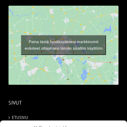
Paina tästä hyväksyäksesi markkinointi
evästeet ottaaksesi tämän sisällön käyttöön
SIVUT
ETUSIVU