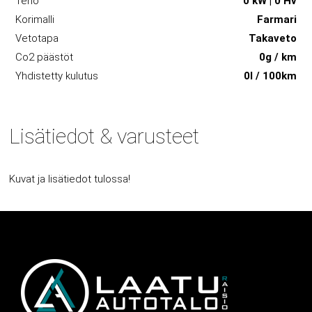
Teho
0 kW | 0 Hv
Korimalli
Farmari
Vetotapa
Takaveto
Co2 päästöt
0g / km
Yhdistetty kulutus
0l / 100km
Lisätiedot & varusteet
Kuvat ja lisätiedot tulossa!