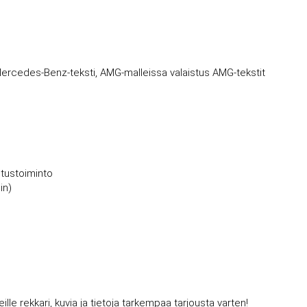
tu Mercedes-Benz-teksti, AMG-malleissa valaistus AMG-tekstit
utustoiminto
in)
 rekkari, kuvia ja tietoja tarkempaa tarjousta varten!