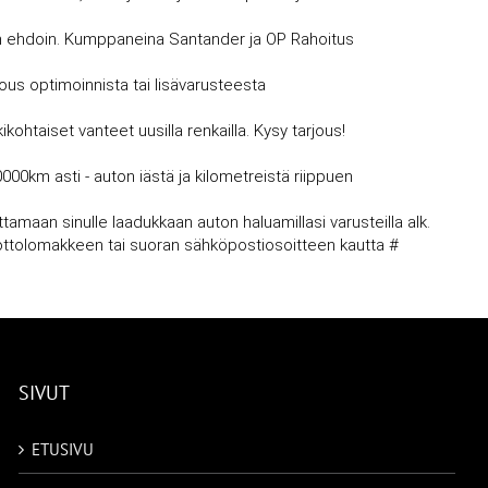
avin ehdoin. Kumppaneina Santander ja OP Rahoitus
jous optimoinnista tai lisävarusteesta
kohtaiset vanteet uusilla renkailla. Kysy tarjous!
0000km asti - auton iästä ja kilometreistä riippuen
amaan sinulle laadukkaan auton haluamillasi varusteilla alk.
nottolomakkeen tai suoran sähköpostiosoitteen kautta #
SIVUT
ETUSIVU