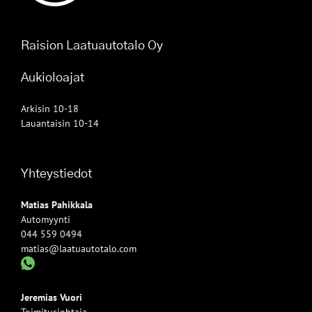
Raision Laatuautotalo Oy
Aukioloajat
Arkisin 10-18
Lauantaisin 10-14
Yhteystiedot
Matias Pahikkala
Automyynti
044 559 0494
matias@laatuautotalo.com
Jeremias Vuori
Toimitusjohtaja