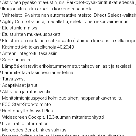
* Aktiivinen pysäköintiavustin, sis. Parkpilot-pysäköintitutkat edessä
* Ilmajousitus taka-akselilla korkeudensäädöllä
* Vaihteisto: 9-vaihteinen automaattivaihteisto, Direct Select -valits
* Agility Control -alusta, madallettu, selektiivinen iskunvaimennus
* Etuistuinlämmitys
* Etuistuinten mukavuuspaketti
* Etuistuinten osittainen sähkösäätö (istuimen korkeus ja selkänoja
* Käännettävä takaselkänoja 40:20:40
* Antenni integroitu takalasiin
* Sadetunnistin
* Lämpöä eristävät erikoistummennetut takaovien lasit ja takalasi
* Lämmitettävä lasinpesujärjestelmä
* Turvatyynyt
* Adaptiiviset jarrut
* Aktiivinen jarrutusavustin
* Monitoimiohjauspyörä kolmipuolainen, nappanahkaverhoiltu
* ECO Start-Stop-toiminto
* Huoltonäyttö Assyst Plus
* Widescreen Cockpit, 12,3-tuuman mittaristonäyttö
* Live Traffic Information
* Mercedes-Benz Link esivalmius