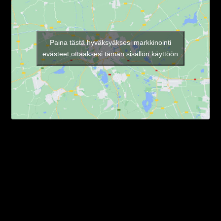
Paina tästä hyväksyäksesi markkinointi
evästeet ottaaksesi tämän sisällön käyttöön