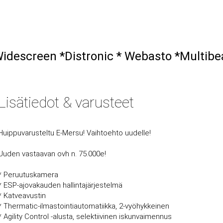
idescreen *Distronic * Webasto *Multib
Lisätiedot & varusteet
Huippuvarusteltu E-Mersu! Vaihtoehto uudelle!
Uuden vastaavan ovh n. 75.000e!
* Peruutuskamera
* ESP-ajovakauden hallintajärjestelmä
* Katveavustin
* Thermatic-ilmastointiautomatiikka, 2-vyöhykkeinen
* Agility Control -alusta, selektiivinen iskunvaimennus