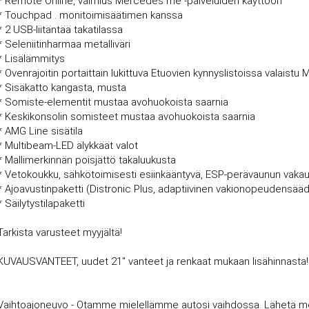
* Remote Online, valmius Mercedes me -palveluiden käyttöön
* Touchpad . monitoimisäätimen kanssa
* 2 USB-liitäntää takatilassa
* Seleniitinharmaa metalliväri
* Lisälämmitys
* Ovenrajoitin portaittain lukittuva Etuovien kynnyslistoissa valais
* Sisäkatto kangasta, musta
* Somiste-elementit mustaa avohuokoista saarnia
* Keskikonsolin somisteet mustaa avohuokoista saarnia
* AMG Line sisätila
* Multibeam-LED älykkäät valot
* Mallimerkinnän poisjättö takaluukusta
* Vetokoukku, sähkötoimisesti esiinkääntyvä, ESP-perävaunun vaka
* Ajoavustinpaketti (Distronic Plus, adaptiivinen vakionopeudensääd
* Säilytystilapaketti
Tarkista varusteet myyjältä!
KUVAUSVANTEET, uudet 21'' vanteet ja renkaat mukaan lisähinnasta!
Vaihtoajoneuvo - Otamme mielellämme autosi vaihdossa. Lähetä meille