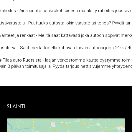
Rahoitus - Aina sinulle henkilökohtaisesti räätälöity rahoitus joust
Lisävarustelu - Puuttuuko autosta jokin varuste tai tehoa? Pyydä tar
Vanteet ja renkaat - Meiltä saat kattavasti joka autoon sopivat merkki
Lisäturva - Saat meiltä todella kattavan turvan autoosi jopa 24kk / 4
# Tilaa auto Ruotsista - laajan verkostomme kautta pystymme toimitt
vain 3 päivän toimitusajalla! Pyydä tarjous nettisivujemme yhteyde
SIJAINTI