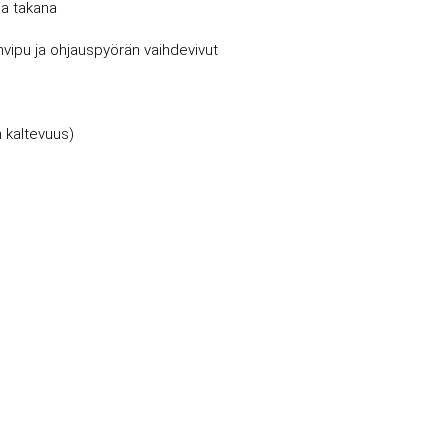
 ja takana
invipu ja ohjauspyörän vaihdevivut
n kaltevuus)