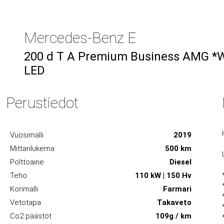
Mercedes-Benz E
200 d T A Premium Business AMG *W
LED
Perustiedot
Vuosimalli
2019
Mittarilukema
500 km
Polttoaine
Diesel
Teho
110 kW | 150 Hv
Korimalli
Farmari
Vetotapa
Takaveto
Co2 päästöt
109g / km