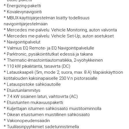
* Energizing-paketti
* Kovalevynavigointi
* MBUX-käyttöjärjestelmän lisätty todellisuus
navigointijärjestelmään
* Mercedes me-palvelu: Vehicle Monitoring, auton valvonta
* Mercedes me-palvelu: Vehicle Set-Up, auton asetukset
* Navigointipalvelut
* Valmius EQ Remote- ja EQ Navigointipalvelulle
* Parktronic, pysäköintitutkat edessä ja takana
* Thermatic-ilmastointiautomatiikka, 2-vyöhykkeinen
* 110 kW pikaliitäntä, tasavirta (DC)
* Latauskaapeli (5m, mode 2, suora, max. 8 A) tilapäiskäyttöön
kotitalouden kaksinapaiselle 230 V:n pistorasialle
* Latauspistoke sähköautoille
* Etuistuinlämmitys
* 7.4 kW sisäinen laturi, vaihtovirta (AC)
* Etuistuinten mukavuuspaketti
* Kuljettajan istuimen sähkösäätö muistitoiminnolla
* Oikean etuistuimen muistillinen sähkösäätö
* Vakionopeudensäädin
* Tuulilasinpyyhkmiet sadetunnistimella