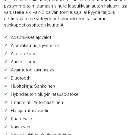
pystymme toimittamaan sinulle laadukkaan auton haluamillasi
varusteilla alk. vain 3 päivän toimitusajalla! Pyydä tarjous
nettisivujemme yhteydenottolomakkeen tai suoran
sähköpostiosoitteen kautta #
Adaptiiviset ajovalot
Ajonvakautusjärjestelmä
Ajotietokone
Audio-liitäntä
Avaimeton käynnistys
Bluetooth
Huoltokirja: Sähköinen
Hybridiauton plug-in latauspistoke
Ilmastointi: Automaattinen
Hätäjarrutusavustin
Kaarrevalot
Kaistavahti