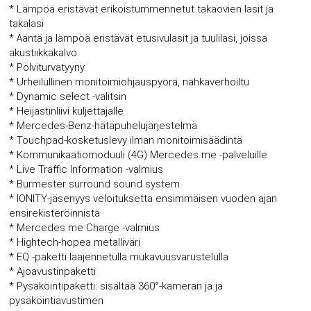
* Lämpöä eristävät erikoistummennetut takaovien lasit ja
takalasi
* Ääntä ja lämpöä eristävät etusivulasit ja tuulilasi, joissa
akustiikkakalvo
* Polviturvatyyny
* Urheilullinen monitoimiohjauspyörä, nahkaverhoiltu
* Dynamic select -valitsin
* Heijastinliivi kuljettajalle
* Mercedes-Benz-hätäpuhelujärjestelmä
* Touchpad-kosketuslevy ilman monitoimisäädintä
* Kommunikaatiomoduuli (4G) Mercedes me -palveluille
* Live Traffic Information -valmius
* Burmester surround sound system
* IONITY-jäsenyys veloituksetta ensimmäisen vuoden ajan
ensirekisteröinnistä
* Mercedes me Charge -valmius
* Hightech-hopea metalliväri
* EQ -paketti laajennetulla mukavuusvarustelulla
* Ajoavustinpaketti
* Pysäköintipaketti: sisältää 360°-kameran ja ja
pysäköintiavustimen