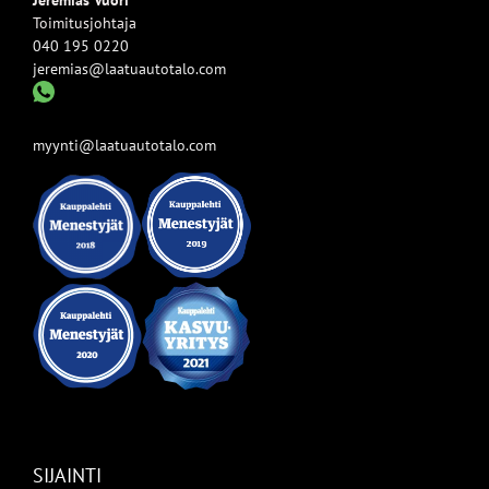
Jeremias Vuori
Toimitusjohtaja
040 195 0220
jeremias@laatuautotalo.com
myynti@laatuautotalo.com
SIJAINTI