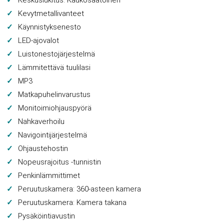
Keskuslukitus: Kaukosäätöinen
Kevytmetallivanteet
Käynnistyksenesto
LED-ajovalot
Luistonestojärjestelmä
Lämmitettävä tuulilasi
MP3
Matkapuhelinvarustus
Monitoimiohjauspyörä
Nahkaverhoilu
Navigointijärjestelmä
Ohjaustehostin
Nopeusrajoitus -tunnistin
Penkinlämmittimet
Peruutuskamera: 360-asteen kamera
Peruutuskamera: Kamera takana
Pysäköintiavustin