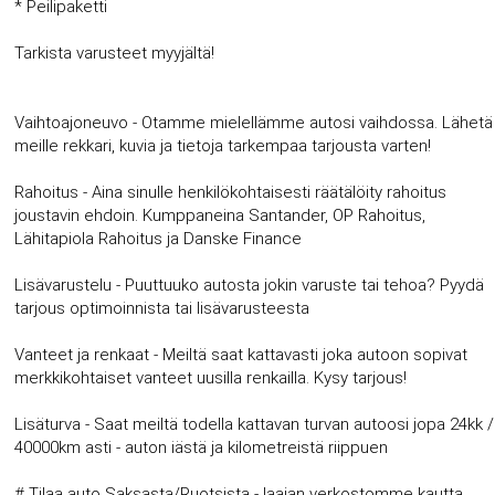
* Peilipaketti
Tarkista varusteet myyjältä!
Vaihtoajoneuvo - Otamme mielellämme autosi vaihdossa. Lähetä
meille rekkari, kuvia ja tietoja tarkempaa tarjousta varten!
Rahoitus - Aina sinulle henkilökohtaisesti räätälöity rahoitus
joustavin ehdoin. Kumppaneina Santander, OP Rahoitus,
Lähitapiola Rahoitus ja Danske Finance
Lisävarustelu - Puuttuuko autosta jokin varuste tai tehoa? Pyydä
tarjous optimoinnista tai lisävarusteesta
Vanteet ja renkaat - Meiltä saat kattavasti joka autoon sopivat
merkkikohtaiset vanteet uusilla renkailla. Kysy tarjous!
Lisäturva - Saat meiltä todella kattavan turvan autoosi jopa 24kk /
40000km asti - auton iästä ja kilometreistä riippuen
# Tilaa auto Saksasta/Ruotsista - laajan verkostomme kautta