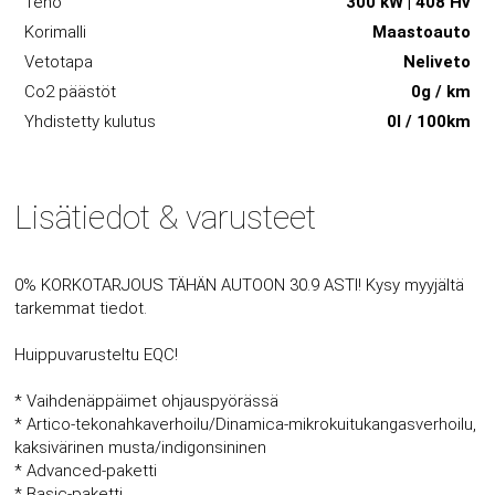
Teho
300 kW | 408 Hv
Korimalli
Maastoauto
Vetotapa
Neliveto
Co2 päästöt
0g / km
Yhdistetty kulutus
0l / 100km
Lisätiedot & varusteet
0% KORKOTARJOUS TÄHÄN AUTOON 30.9 ASTI! Kysy myyjältä
tarkemmat tiedot.
Huippuvarusteltu EQC!
* Vaihdenäppäimet ohjauspyörässä
* Artico-tekonahkaverhoilu/Dinamica-mikrokuitukangasverhoilu,
kaksivärinen musta/indigonsininen
* Advanced-paketti
* Basic-paketti