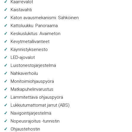
Kaarrevalot
Kaistavahti
Katon avausmekanismi: Sähköinen
Kattoluukku: Panoraama
Keskuslukitus: Avaimeton
Kevytmetallivanteet
Käynnistyksenesto
LED-ajovalot
Luistonestojärjestelmä
Nahkaverhoilu
Monitoimiohjauspyörä
Matkapuhelinvarustus
Lämmitettävä ohjauspyörä
Lukkiutumattomat jarrut (ABS)
Navigointijärjestelmä
Nopeusrajoitus -tunnistin
Ohjaustehostin