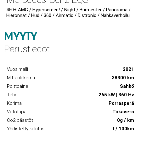
450+ AMG / Hyperscreen! / Night / Burmester / Panorama /
Hieronnat / Hud / 360 / Airmatic / Distronic / Nahkaverhoilu
MYYTY
Perustiedot
Vuosimalli
2021
Mittarilukema
38300 km
Polttoaine
Sähkö
Teho
265 kW | 360 Hv
Korimalli
Porrasperä
Vetotapa
Takaveto
Co2 päästöt
0g / km
Yhdistetty kulutus
l / 100km