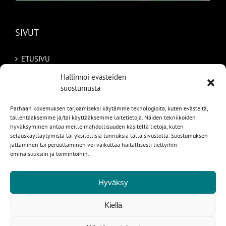
SIVUT
ETUSIVU
Hallinnoi evästeiden
AUTOMME
suostumusta
MYYDYT
Parhaan kokemuksen tarjoamiseksi käytämme teknologioita, kuten evästeitä,
tallentaaksemme ja/tai käyttääksemme laitetietoja. Näiden tekniikoiden
TILAA AUTO RUOTSISTA
hyväksyminen antaa meille mahdollisuuden käsitellä tietoja, kuten
selauskäyttäytymistä tai yksilöllisiä tunnuksia tällä sivustolla. Suostumuksen
jättäminen tai peruuttaminen voi vaikuttaa haitallisesti tiettyihin
PALVELUT
ominaisuuksiin ja toimintoihin.
YHTEYSTIEDOT
Hyväksy
Kiellä
1