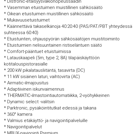
* Distronic-etäisyysvakionopeussäädin
* Vasemman etuistuimen muistillinen sähkösäätö
* Oikean etuistuimen muistillinen sähkösäätö
* Mukavuusetuistuimet
* Käännettävä takaselkänoja 40:20:40 (PAS/PAT/PBT yhteydessä
suhteessa 60:40)
* Etuistuinten, ohjauspyörän sähkösäätöjen muistitoiminto
* Etuistuimien nelisuuntainen ristiseläntuen säätö
* Comfort-pääntuet etuistuimissa
* Latauskaapeli (5m, type 2, 8A) tilapäiskäyttöön
kotitalouspistorasialle
* 200 kW pikalatausliitäntä, tasavirta (DC)
* 11 kW sisäinen laturi, vaihtovirta (AC)
* Airmatic-ilmajousitus
* Adaptiivinen iskunvaimennus
* THERMATIC-ilmastointiautomatiikka, 2-vyöhykkeinen
* Dynamic select -valitsin
* Parktronic, pysäköintitutkat edessä ja takana
* 360° kamera
* Valmius etäkäyttö- ja navigointipalveluille
* Navigointipalvelut
* MBUX-navigointi Premium