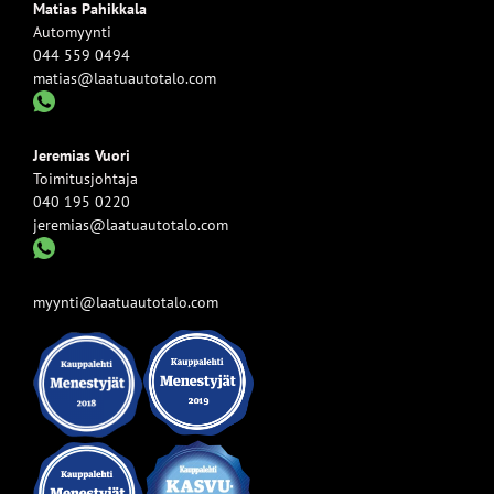
Matias Pahikkala
Automyynti
044 559 0494
matias@laatuautotalo.com
Jeremias Vuori
Toimitusjohtaja
040 195 0220
jeremias@laatuautotalo.com
myynti@laatuautotalo.com