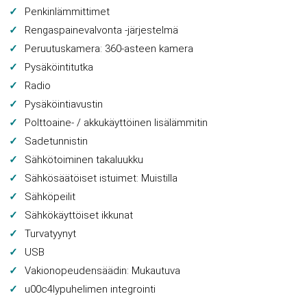
Penkinlämmittimet
Rengaspainevalvonta -järjestelmä
Peruutuskamera: 360-asteen kamera
Pysäköintitutka
Radio
Pysäköintiavustin
Polttoaine- / akkukäyttöinen lisälämmitin
Sadetunnistin
Sähkötoiminen takaluukku
Sähkösäätöiset istuimet: Muistilla
Sähköpeilit
Sähkökäyttöiset ikkunat
Turvatyynyt
USB
Vakionopeudensäädin: Mukautuva
u00c4lypuhelimen integrointi