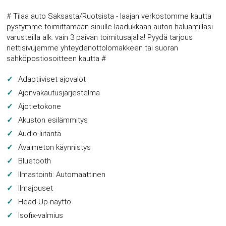
# Tilaa auto Saksasta/Ruotsista - laajan verkostomme kautta
pystymme toimittamaan sinulle laadukkaan auton haluamillasi
varusteilla alk. vain 3 päivän toimitusajalla! Pyydä tarjous
nettisivujemme yhteydenottolomakkeen tai suoran
sähköpostiosoitteen kautta #
Adaptiiviset ajovalot
Ajonvakautusjärjestelmä
Ajotietokone
Akuston esilämmitys
Audio-liitäntä
Avaimeton käynnistys
Bluetooth
Ilmastointi: Automaattinen
Ilmajouset
Head-Up-näyttö
Isofix-valmius