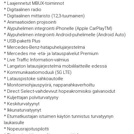
* Laajennetut MBUX-toiminnot
* Digitaalinen radio
* Digitaalinen mittaristo (12,3-tuumainen)
* Animaatioiden projisointi
* Älypuhelimen integrointi iPhonelle (Apple CarPlayTM)
* Älypuhelimen integrointi Android-puhelimelle (Android Auto)
* USB-paketti Plus
* Mercedes-Benz-hätäpuhelujärjestelmä
* Mercedes me -etä- ja latauspalvelut Premium
* Live Traffic Information-valmius
* Langaton latausjärjestelmä mobiililaitteille edessä
* Kommunikaatiomoduuli (5G LTE)
* Latauspistoke sähköautoille
* Monitoimiohjauspyörä, nappanahkaverhoiltu
* Direct Select-vaihdevivut hopeakromisiksi galvanoidut
* Kuljettajan polviturvatyyny
* Keskiturvatyynyt
* Ikkunaturvatyynyt
* Etumatkustajan istuimen käytön tunnistus turvatyynyn
laukaisulle
* Nopeusrajoituspilotti