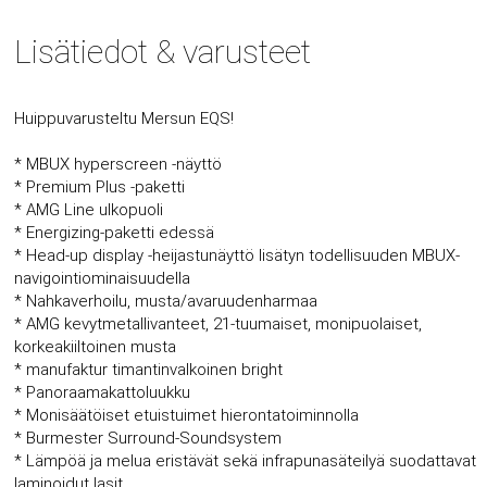
Lisätiedot & varusteet
Huippuvarusteltu Mersun EQS!
* MBUX hyperscreen -näyttö
* Premium Plus -paketti
* AMG Line ulkopuoli
* Energizing-paketti edessä
* Head-up display -heijastunäyttö lisätyn todellisuuden MBUX-
navigointiominaisuudella
* Nahkaverhoilu, musta/avaruudenharmaa
* AMG kevytmetallivanteet, 21-tuumaiset, monipuolaiset,
korkeakiiltoinen musta
* manufaktur timantinvalkoinen bright
* Panoraamakattoluukku
* Monisäätöiset etuistuimet hierontatoiminnolla
* Burmester Surround-Soundsystem
* Lämpöä ja melua eristävät sekä infrapunasäteilyä suodattavat
laminoidut lasit