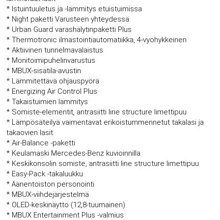
* Istuintuuletus ja -lämmitys etuistuimissa
* Night paketti Varusteen yhteydessä
* Urban Guard varashälytinpaketti Plus
* Thermotronic ilmastointiautomatiikka, 4-vyöhykkeinen
* Aktiivinen tunnelmavalaistus
* Monitoimipuhelinvarustus
* MBUX-sisätila-avustin
* Lämmitettävä ohjauspyörä
* Energizing Air Control Plus
* Takaistuimien lämmitys
* Somiste-elementit, antrasiitti line structure limettipuu
* Lämpösäteilyä vaimentavat erikoistummennetut takalasi ja
takaovien lasit
* Air-Balance -paketti
* Keulamaski Mercedes-Benz kuvioinnilla
* Keskikonsolin somiste, antrasiitti line structure limettipuu
* Easy-Pack -takaluukku
* Äänentoiston personointi
* MBUX-viihdejärjestelmä
* OLED-keskinäyttö (12,8-tuumainen)
* MBUX Entertainment Plus -valmius